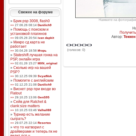
Свежее на форуме
Нажмите на фотографию,
»
Брик psp 3008, flash0
»»
27.06.26 08:14
Danilich9
Н
»
Помощь с поиском и
Получить
установкой плагинов
Автор:
Теккен
»»
09.05.26 20:54
ivan dapkit
»
Микро сд карта не
работает
(голосов: 0)
»»
30.04.26 18:58
Игорь
»
Stateshift лучшая гонка на
PSP, онлайн игра
»»
02.01.26 15:27
MXN_original
»
Сколько игр на вашей
PSP?
»»
30.12.25 09:39
SvyatNsk
»
Помогите с английским
»»
02.12.25 21:08
Danilich9
»
Виснет psp при входе во
Flatout
»»
29.10.25 13:06
GenS95
»
Сейв для Ratchet &
clank:size matters
»»
10.10.25 03:46
Valhall88
»
Турнир есть желание
сыграть?
»»
29.07.25 22:14
Resertos
»
что то натворил с
драйверами и теперь пк не
видит псп ч ...