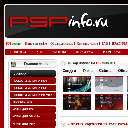
|
|
|
|
|
PSP
версия
Новое на сайте
Обратная связь
Команда сайта
FAQ
ПРАВИЛА
ГЛАВНАЯ
ЧАТ
ФОРУМ
ИГРЫ PS4
ИГРЫ PSP
Обзор нового на
PSP
info
.RU
Главное меню
Сходки
Сейвы
Обои
Темы
ГЛАВНАЯ
НОВОСТИ ИЗ МИРА PS4
НОВОСТИ ИЗ МИРА PSP
НОВОСТИ ИЗ МИРА PS VITA
ОБЗОРЫ ИГР
ИГРЫ ДЛЯ PS4
ИГРЫ ДЛЯ PS VITA
ИГРЫ ДЛЯ PSP
Другие картинки из этой кате
»