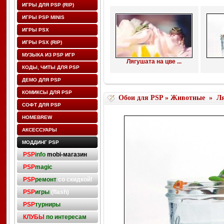
ИГРЫ ДЛЯ PSP (RIP)
ИГРЫ PSP MINIS
ИГРЫ PSX
ИГРЫ PSX (RIP)
МУЗЫКА ИЗ PSP ИГР
Лягушата на цве ...
КОДЫ, ЧИТЫ ДЛЯ PSP
ДЕМО ДЛЯ PSP
КОМИКСЫ ДЛЯ PSP
Обои для PSP
»
Животные
»
Л
СОФТ ДЛЯ PSP
HOMEBREW
АКСЕССУАРЫ
МОДДИНГ PSP
PSP
info
mobi-магазин
PSP
magic
PSP
ремонт
со скидкой!
PSP
игры
(flash)
PSP
турниры
КЛУБЫ
по интересам