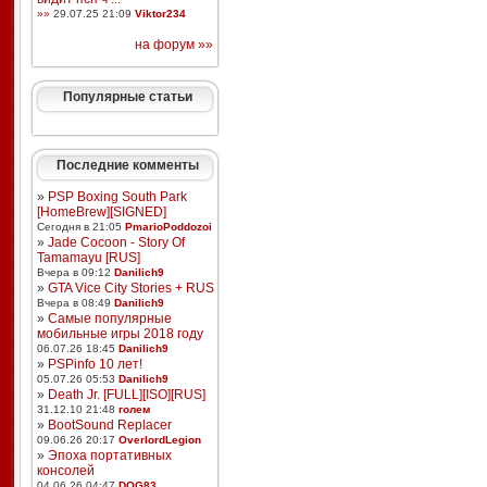
»»
29.07.25 21:09
Viktor234
на форум »»
Популярные статьи
Последние комменты
»
PSP Boxing South Park
[HomeBrew][SIGNED]
Сегодня в 21:05
PmarioPoddozoi
»
Jade Cocoon - Story Of
Tamamayu [RUS]
Вчера в 09:12
Danilich9
»
GTA Vice City Stories + RUS
Вчера в 08:49
Danilich9
»
Самые популярные
мобильные игры 2018 году
06.07.26 18:45
Danilich9
»
PSPinfo 10 лет!
05.07.26 05:53
Danilich9
»
Death Jr. [FULL][ISO][RUS]
31.12.10 21:48
голем
»
BootSound Replacer
09.06.26 20:17
OverlordLegion
»
Эпоха портативных
консолей
04.06.26 04:47
DOG83