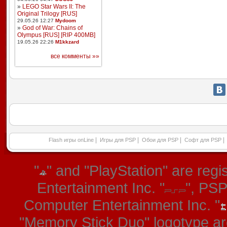
»
LEGO Star Wars II: The
Original Trilogy [RUS]
29.05.26 12:27
Mydoom
»
God of War: Chains of
Olympus [RUS] [RIP 400MB]
19.05.26 22:26
M1kkzard
все комменты »»
|
|
|
|
Flash игры onLine
Игры для PSP
Обои для PSP
Софт для PSP
"
" and "PlayStation" are re
Entertainment Inc. "
", PS
Computer Entertainment Inc. "
"Memory Stick Duo" logotype ar