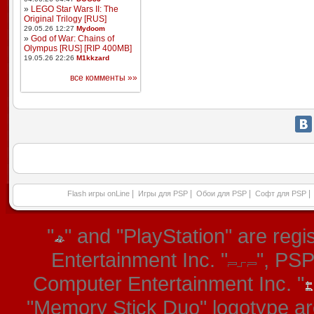
»
LEGO Star Wars II: The
Original Trilogy [RUS]
29.05.26 12:27
Mydoom
»
God of War: Chains of
Olympus [RUS] [RIP 400MB]
19.05.26 22:26
M1kkzard
все комменты »»
|
|
|
|
Flash игры onLine
Игры для PSP
Обои для PSP
Софт для PSP
"
" and "PlayStation" are re
Entertainment Inc. "
", PS
Computer Entertainment Inc. "
"Memory Stick Duo" logotype ar