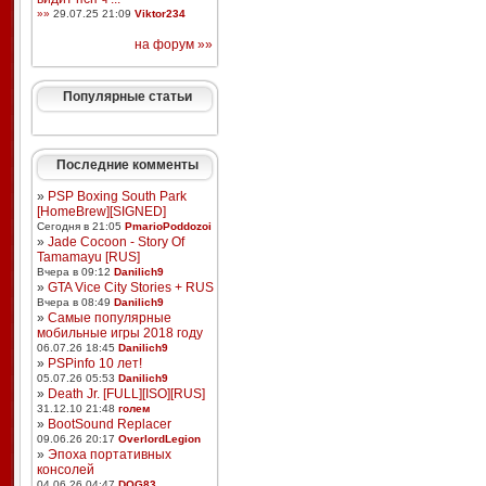
»»
29.07.25 21:09
Viktor234
на форум »»
Популярные статьи
Последние комменты
»
PSP Boxing South Park
[HomeBrew][SIGNED]
Сегодня в 21:05
PmarioPoddozoi
»
Jade Cocoon - Story Of
Tamamayu [RUS]
Вчера в 09:12
Danilich9
»
GTA Vice City Stories + RUS
Вчера в 08:49
Danilich9
»
Самые популярные
мобильные игры 2018 году
06.07.26 18:45
Danilich9
»
PSPinfo 10 лет!
05.07.26 05:53
Danilich9
»
Death Jr. [FULL][ISO][RUS]
31.12.10 21:48
голем
»
BootSound Replacer
09.06.26 20:17
OverlordLegion
»
Эпоха портативных
консолей
04.06.26 04:47
DOG83