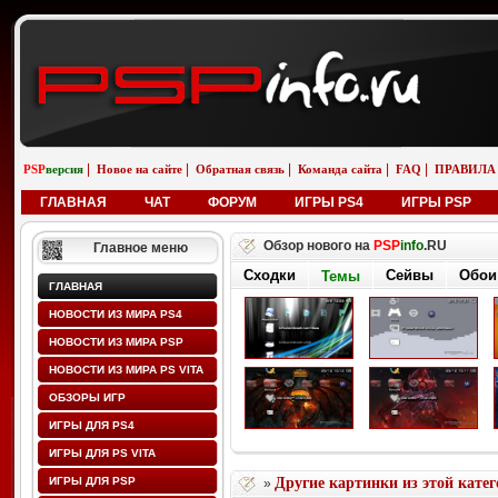
|
|
|
|
|
PSP
версия
Новое на сайте
Обратная связь
Команда сайта
FAQ
ПРАВИЛА
ГЛАВНАЯ
ЧАТ
ФОРУМ
ИГРЫ PS4
ИГРЫ PSP
Обзор нового на
PSP
info
.RU
Главное меню
Сходки
Сейвы
Обои
Темы
ГЛАВНАЯ
НОВОСТИ ИЗ МИРА PS4
НОВОСТИ ИЗ МИРА PSP
НОВОСТИ ИЗ МИРА PS VITA
ОБЗОРЫ ИГР
ИГРЫ ДЛЯ PS4
ИГРЫ ДЛЯ PS VITA
ИГРЫ ДЛЯ PSP
Другие картинки из этой кате
»