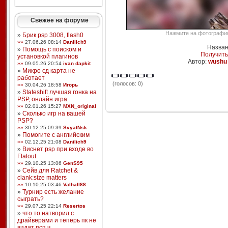
Свежее на форуме
Нажмите на фотографию,
»
Брик psp 3008, flash0
»»
27.06.26 08:14
Danilich9
Назван
»
Помощь с поиском и
Получить
установкой плагинов
Автор:
wushu
»»
09.05.26 20:54
ivan dapkit
»
Микро сд карта не
работает
(голосов: 0)
»»
30.04.26 18:58
Игорь
»
Stateshift лучшая гонка на
PSP, онлайн игра
»»
02.01.26 15:27
MXN_original
»
Сколько игр на вашей
PSP?
»»
30.12.25 09:39
SvyatNsk
»
Помогите с английским
»»
02.12.25 21:08
Danilich9
»
Виснет psp при входе во
Flatout
»»
29.10.25 13:06
GenS95
»
Сейв для Ratchet &
clank:size matters
»»
10.10.25 03:46
Valhall88
»
Турнир есть желание
сыграть?
»»
29.07.25 22:14
Resertos
»
что то натворил с
драйверами и теперь пк не
видит псп ч ...