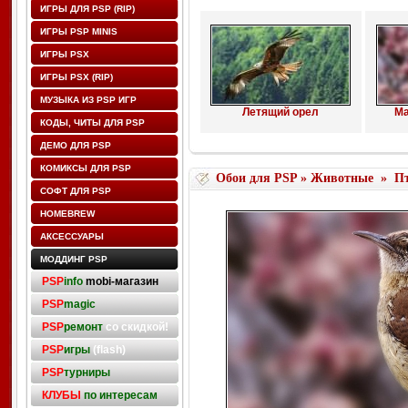
ИГРЫ ДЛЯ PSP (RIP)
ИГРЫ PSP MINIS
ИГРЫ PSX
ИГРЫ PSX (RIP)
МУЗЫКА ИЗ PSP ИГР
Летящий орел
Ма
КОДЫ, ЧИТЫ ДЛЯ PSP
ДЕМО ДЛЯ PSP
КОМИКСЫ ДЛЯ PSP
Обои для PSP
»
Животные
»
П
СОФТ ДЛЯ PSP
HOMEBREW
АКСЕССУАРЫ
МОДДИНГ PSP
PSP
info
mobi-магазин
PSP
magic
PSP
ремонт
со скидкой!
PSP
игры
(flash)
PSP
турниры
КЛУБЫ
по интересам