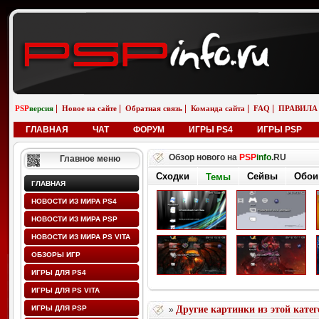
|
|
|
|
|
PSP
версия
Новое на сайте
Обратная связь
Команда сайта
FAQ
ПРАВИЛА
ГЛАВНАЯ
ЧАТ
ФОРУМ
ИГРЫ PS4
ИГРЫ PSP
Обзор нового на
PSP
info
.RU
Главное меню
Сходки
Сейвы
Обои
Темы
ГЛАВНАЯ
НОВОСТИ ИЗ МИРА PS4
НОВОСТИ ИЗ МИРА PSP
НОВОСТИ ИЗ МИРА PS VITA
ОБЗОРЫ ИГР
ИГРЫ ДЛЯ PS4
ИГРЫ ДЛЯ PS VITA
ИГРЫ ДЛЯ PSP
Другие картинки из этой кате
»