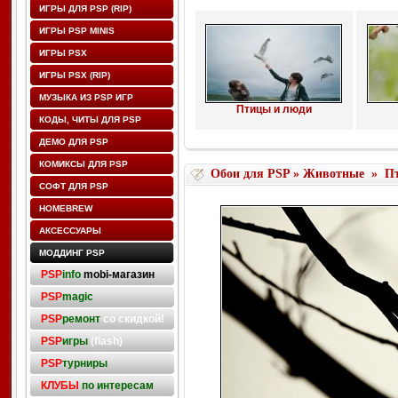
ИГРЫ ДЛЯ PSP (RIP)
ИГРЫ PSP MINIS
ИГРЫ PSX
ИГРЫ PSX (RIP)
МУЗЫКА ИЗ PSP ИГР
Птицы и люди
КОДЫ, ЧИТЫ ДЛЯ PSP
ДЕМО ДЛЯ PSP
КОМИКСЫ ДЛЯ PSP
Обои для PSP
»
Животные
»
П
СОФТ ДЛЯ PSP
HOMEBREW
АКСЕССУАРЫ
МОДДИНГ PSP
PSP
info
mobi-магазин
PSP
magic
PSP
ремонт
со скидкой!
PSP
игры
(flash)
PSP
турниры
КЛУБЫ
по интересам