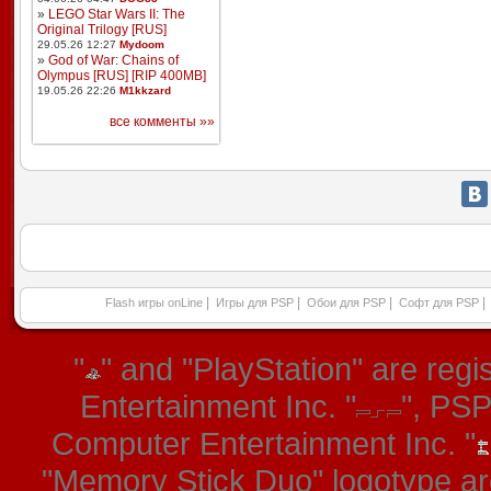
»
LEGO Star Wars II: The
Original Trilogy [RUS]
29.05.26 12:27
Mydoom
»
God of War: Chains of
Olympus [RUS] [RIP 400MB]
19.05.26 22:26
M1kkzard
все комменты »»
|
|
|
|
Flash игры onLine
Игры для PSP
Обои для PSP
Софт для PSP
"
" and "PlayStation" are re
Entertainment Inc. "
", PS
Computer Entertainment Inc. "
"Memory Stick Duo" logotype ar