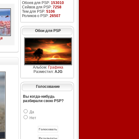
Обоев для PSP:
153010
Сейвов для PSP:
7258
Тем для PSP:
5106
Роликов о PSP:
26507
Обои для PSP
де
Альбом:
Графика
Разместил:
AJG
Голосование
Вы когда-нибудь
разбирали свою PSP?
Да
Нет