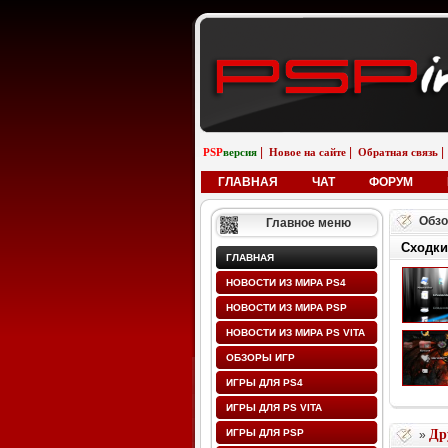
|
|
|
PSP
версия
Новое на сайте
Обратная связь
ГЛАВНАЯ
ЧАТ
ФОРУМ
Обзо
Главное меню
Сходки
ГЛАВНАЯ
НОВОСТИ ИЗ МИРА PS4
НОВОСТИ ИЗ МИРА PSP
НОВОСТИ ИЗ МИРА PS VITA
ОБЗОРЫ ИГР
ИГРЫ ДЛЯ PS4
ИГРЫ ДЛЯ PS VITA
ИГРЫ ДЛЯ PSP
Др
»