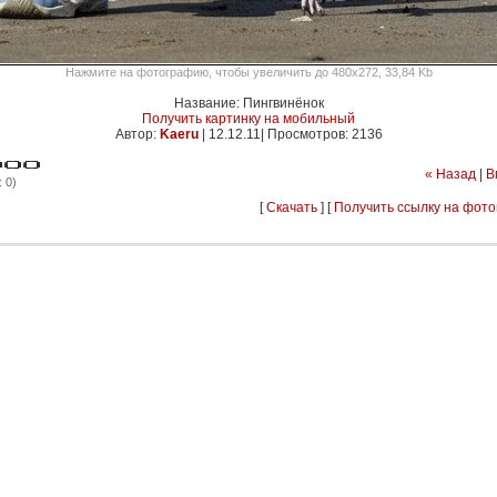
Нажмите на фотографию, чтобы увеличить до 480x272, 33,84 Kb
Название: Пингвинёнок
Получить картинку на мобильный
Автор:
Kaeru
|
12.12.11| Просмотров: 2136
« Назад
|
В
 0)
[
Скачать
] [
Получить ссылку на фот