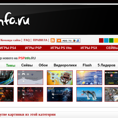
|
|
|
Команда сайта
FAQ
ПРАВИЛА
ИГРЫ PS4
ИГРЫ PSP
ИГРЫ PS Vita
ИГРЫ PSX
СЕЙВ
р нового на
PSP
info
.RU
Сейвы
Обои
Видеоролики
Flash
5 Лидеров
Темы
угие картинки из этой категории