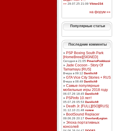
»»
29.07.25 21:09
Viktor234
на форум »»
Популярные статьи
Последние комменты
»
PSP Boxing South Park
[HomeBrew][SIGNED]
Сегодня в 21:05
PmarioPoddozoi
»
Jade Cocoon - Story Of
Tamamayu [RUS]
Вчера в 09:12
Danilich9
»
GTA Vice City Stories + RUS
Вчера в 08:49
Danilich9
»
Самые популярные
мобильные игры 2018 году
06.07.26 18:45
Danilich9
»
PSPinfo 10 лет!
05.07.26 05:53
Danilich9
»
Death Jr. [FULL][ISO][RUS]
31.12.10 21:48
голем
»
BootSound Replacer
09.06.26 20:17
OverlordLegion
»
Эпоха портативных
консолей
04.06.26 04:47
DOG83