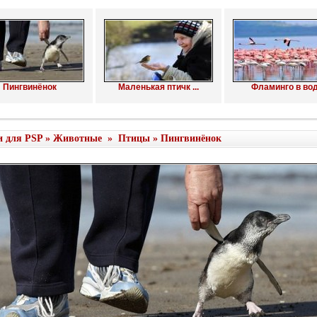
Пингвинёнок
Маленькая птичк ...
Фламинго в во
и для PSP
»
Животные
»
Птицы
» Пингвинёнок