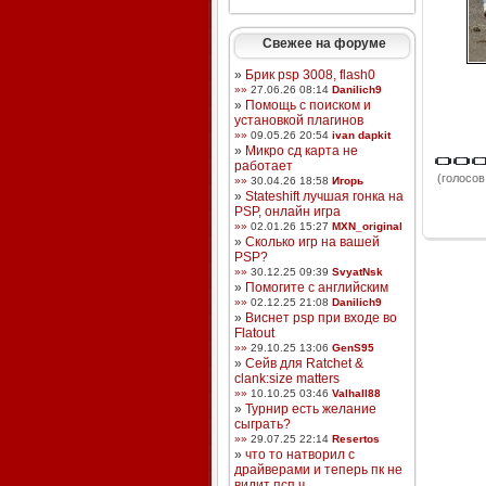
Свежее на форуме
»
Брик psp 3008, flash0
»»
27.06.26 08:14
Danilich9
»
Помощь с поиском и
установкой плагинов
»»
09.05.26 20:54
ivan dapkit
»
Микро сд карта не
работает
(голосов:
»»
30.04.26 18:58
Игорь
»
Stateshift лучшая гонка на
PSP, онлайн игра
»»
02.01.26 15:27
MXN_original
»
Сколько игр на вашей
PSP?
»»
30.12.25 09:39
SvyatNsk
»
Помогите с английским
»»
02.12.25 21:08
Danilich9
»
Виснет psp при входе во
Flatout
»»
29.10.25 13:06
GenS95
»
Сейв для Ratchet &
clank:size matters
»»
10.10.25 03:46
Valhall88
»
Турнир есть желание
сыграть?
»»
29.07.25 22:14
Resertos
»
что то натворил с
драйверами и теперь пк не
видит псп ч ...