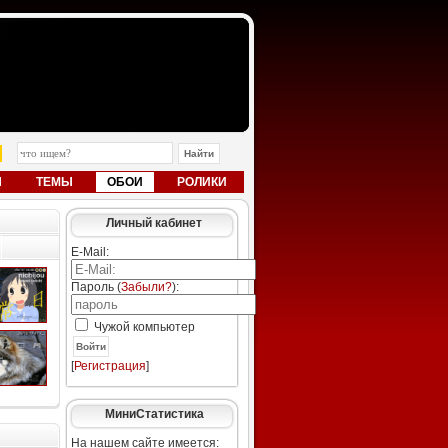
Ы
ТЕМЫ
ОБОИ
РОЛИКИ
Личный кабинет
E-Mail:
Пароль (
Забыли?
):
Чужой компьютер
Войти
[
Регистрация
]
МиниСтатистика
На нашем сайте имеется: