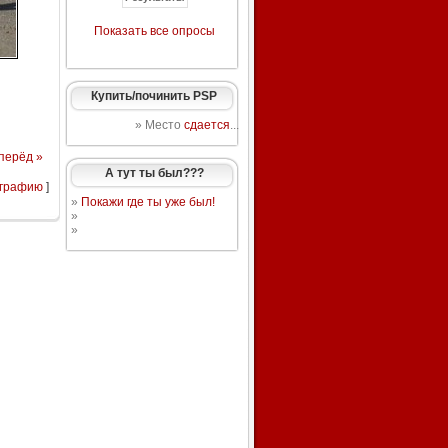
Показать все опросы
Купить/починить PSP
» Место
сдается
...
перёд »
А тут ты был???
ографию
]
»
Покажи где ты уже был!
»
»