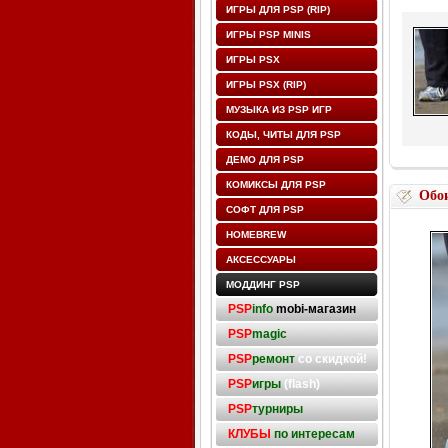
ИГРЫ ДЛЯ PSP (RIP)
ИГРЫ PSP MINIS
ИГРЫ PSX
ИГРЫ PSX (RIP)
МУЗЫКА ИЗ PSP ИГР
КОДЫ, ЧИТЫ ДЛЯ PSP
ДЕМО ДЛЯ PSP
КОМИКСЫ ДЛЯ PSP
Обо
СОФТ ДЛЯ PSP
HOMEBREW
АКСЕССУАРЫ
МОДДИНГ PSP
PSP
info
mobi-магазин
PSP
magic
PSP
ремонт
со скидкой!
PSP
игры
(flash)
PSP
турниры
КЛУБЫ
по интересам