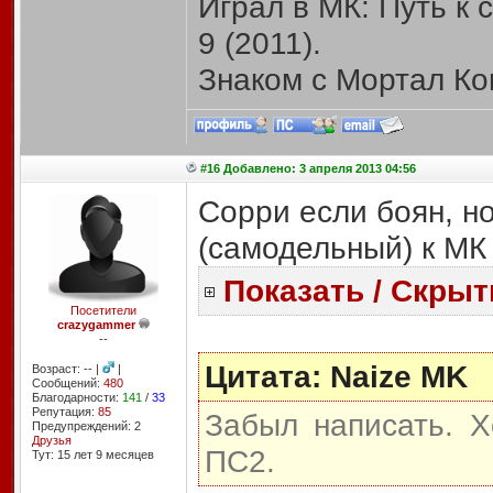
Играл в МК: Путь к
9 (2011).
Знаком с Мортал Ком
#16 Добавлено: 3 апреля 2013 04:56
Сорри если боян, н
(самодельный) к МК
Показать / Скрыт
Посетители
crazygammer
--
Цитата: Naize MK
Возраст: -- |
|
Сообщений:
480
Благодарности:
141
/
33
Репутация:
85
Забыл написать. Х
Предупреждений: 2
Друзья
ПС2.
Тут: 15 лет 9 месяцев