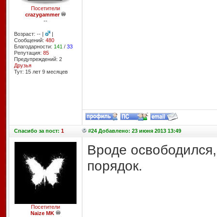
Посетители
crazygammer
--
Возраст: -- |
|
Сообщений:
480
Благодарности:
141
/
33
Репутация:
85
Предупреждений: 2
Друзья
Тут: 15 лет 9 месяцев
Спасибо
за пост:
1
#24 Добавлено: 23 июня 2013 13:49
Вроде освободился,
порядок.
Посетители
Naize MK