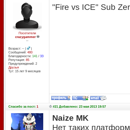
"Fire vs ICE" Sub Ze
Посетители
crazygammer
--
Возраст: -- |
|
Сообщений:
480
Благодарности:
141
/
33
Репутация:
85
Предупреждений: 2
Друзья
Тут: 15 лет 9 месяцев
Спасибо
за пост:
1
#21 Добавлено: 23 мая 2013 19:57
Naize MK
Нет таких платформ