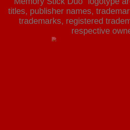
"Memory Stick Duo" logotype ar
titles, publisher names, tradema
trademarks, registered tradem
respective owner