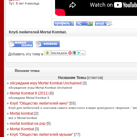
Тут: 8 лет 4 месяцa
Клуб любителей Mortal Kombat.
Добавить эту тему в
Похожие темы:
Название Темы
[ответов]
»
обсуждаем игру Mortal Kombat Unchained
[
3
]
обсуждение игры Mortal Kombat Unchained
»
Mortal Kombat 9 (2011)
[
0
]
обсуждаем Mortal Kombat 9
»
Клуб "Общество любителей кино"
[
55
]
Клуб для любителей и знатоков самого известного в мире культурного творения - "ки
»
Mortal kombat
[
2
]
всё о Mortal kombat
»
mortal kombat на psp
[
5
]
»
Mortal Kombat
[
3
]
»
Клуб "Общество любителей музыки"
[
77
]