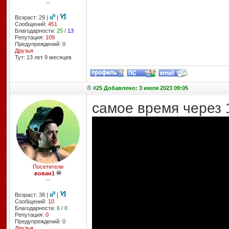
--
Возраст: 29 |
|
Сообщений:
451
Благодарности:
25
/
13
Репутация:
109
Предупреждений: 0
Друзья
Тут: 13 лет 9 месяцев
#25 Добавлено: 3 июля 2023 09:05
самое время через 
Посетители
вован1
--
Возраст: 38 |
|
Сообщений:
10
Благодарности:
6
/
0
Репутация:
0
Предупреждений: 0
Друзья