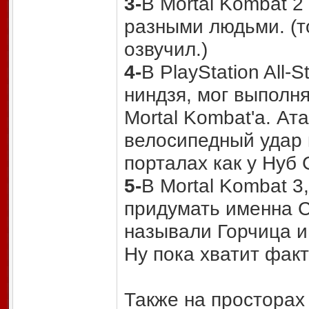
3-
В Mortal Kombat 2
разными людьми. (то
озвучил.)
4-
В PlayStation All-
ниндзя, мог выполн
Mortal Kombat'a. Ат
велосипедный удар к
порталах как у Нуб 
5-
В Mortal Kombat 3
придумать именна Са
называли Горчица и
Ну пока хватит факт
Также на просторах