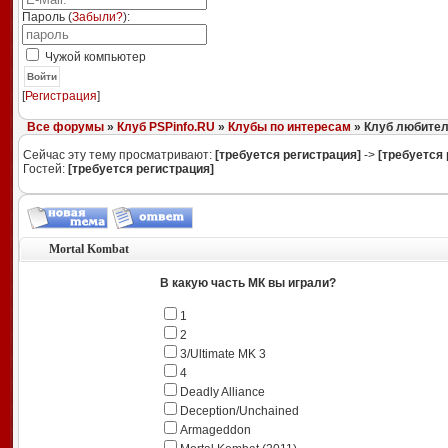
Пароль (
Забыли?
):
Чужой компьютер
Войти
[
Регистрация
]
Все форумы
»
Клуб PSPinfo.RU
»
Клубы по интересам
» Клуб любител
Сейчас эту тему просматривают:
[требуется регистрация]
->
[требуется 
Гостей:
[требуется регистрация]
Mortal Kombat
В какую часть МК вы играли?
1
2
3/Ultimate MK 3
4
Deadly Alliance
Deception/Unchained
Armageddon