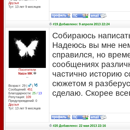
Друзья
Тут: 13 лет 9 месяцев
#19 Добавлено: 9 апреля 2013 22:24
Собираюсь написать
Надеюсь вы мне нем
справился, но врем
сообщениях различ
Посетители
частично историю с
Naize MK
--
сюжетом я разберус
Возраст: 29 |
|
Сообщений:
451
сделаю. Скорее все
Благодарности:
25
/
13
Репутация:
109
Предупреждений: 0
Друзья
Тут: 13 лет 9 месяцев
#20 Добавлено: 22 мая 2013 22:16