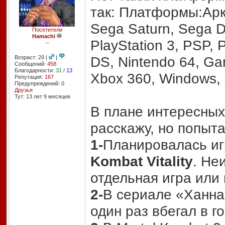
так: Платформы:Арк
Sega Saturn, Sega Dr
Посетители
Hamachi
PlayStation 3, PSP, 
--
DS, Nintendo 64, G
Возраст: 29 |
|
Сообщений:
458
Благодарности:
31
/
13
Xbox 360, Windows, 
Репутация:
167
Предупреждений: 0
Друзья
Тут: 13 лет 9 месяцев
В плане интересных 
расскажу, но попыт
1-
Планировалась иг
Kombat Vitality
. Не
отдельная игра или 
2-
В сериале «Ханна
один раз вбегал в г