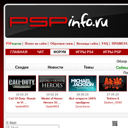
|
|
|
|
|
PSP
версия
Новое на сайте
Обратная связь
Команда сайта
FAQ
ПРАВИЛА
ГЛАВНАЯ
ЧАТ
ФОРУМ
ИГРЫ PS4
ИГРЫ PSP
Обзор 
Сходки
Новости
Темы
Сейв
По
10.02.24
10.02.24
29.09.23
27.05.23
Call Of Duty: Roads
Medal of Honor:
Всё открыто 100%
Tekken 6
to Vi ...
Heroes 51 ...
пройдено
Darken_0090
VadimR03
VadimR03
ZonicSonic
E-Mail: