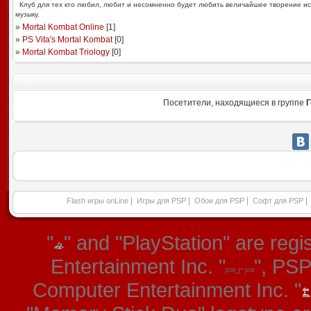
Клуб для тех кто любил, любит и несомненно будет любить величайшее творение иск
музыку.
»
Mortal Kombat Online
[
1
]
»
PS Vita's Mortal Kombat
[
0
]
»
Mortal Kombat Triology
[
0
]
Посетители, находящиеся в группе
Г
|
|
|
|
Flash игры onLine
Игры для PSP
Обои для PSP
Софт для PSP
"
" and "PlayStation" are re
Entertainment Inc. "
", PS
Computer Entertainment Inc. "