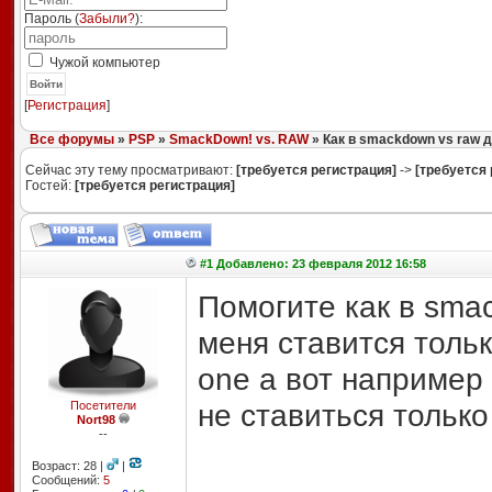
Пароль (
Забыли?
):
Чужой компьютер
Войти
[
Регистрация
]
Все форумы
»
PSP
»
SmackDown! vs. RAW
» Как в smackdown vs raw д
Сейчас эту тему просматривают:
[требуется регистрация]
->
[требуется 
Гостей:
[требуется регистрация]
#1 Добавлено: 23 февраля 2012 16:58
Помогите как в smac
меня ставится толь
one а вот например 
не ставиться только
Посетители
Nort98
--
Возраст: 28 |
|
Сообщений:
5