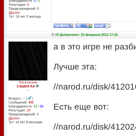
Благодарности:
0
/
0
Репутация:
0
Предупреждений: 0
Друзья
Тут: 16 лет 2 месяцa
#2 Добавлено: 23 февраля 2012 17:22
а в это игре не раз
Лучше эта:
Посетители
//narod.ru/disk/41
САШКА КА
--
Возраст: -- |
|
Сообщений:
485
Есть еще вот:
Благодарности:
43
/
58
Репутация:
20
Предупреждений: 2
Друзья
Тут: 14 лет 8 месяцев
//narod.ru/disk/41