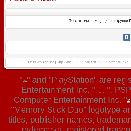
Посетители, находящиеся в группе
Г
|
|
|
|
Flash игры onLine
Игры для PSP
Обои для PSP
Софт для PSP
"
" and "PlayStation" are re
Entertainment Inc. "
", PS
Computer Entertainment Inc. "
"Memory Stick Duo" logotype ar
titles, publisher names, tradema
trademarks, registered tradem