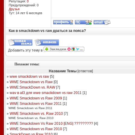
Репутация:
0
Предупреждений: 0
Друзья
Тут: 14 лет 6 месяцев
Как в smackdown vs raw драться за пояса?
Добавить эту тему в
Похожие темы:
Название Темы
[ответов]
»
wwe smackdown vs raw
[
5
]
»
WWE Smackdown vs Raw
[
0
]
»
WWE:SmackDown vs. RAW
[
7
]
»
wav в at3 для wwe smackdown vs raw 2011
[
1
]
»
WWE Smackdown vs Raw 2009
[
1
]
»
WWE Smackdown vs Raw 2011
[
1
]
WWE Smackdown vs Raw 2011
»
WWE Smackdown vs. Raw 2010
[
7
]
WWE Smackdown vs. Raw 2010
»
WWE Smackdown Vs Raw 2010 [ENG] ?????????
[
4
]
»
WWE Smackdown vs Raw 2010
[
7
]
»
SmackDown vs Raw 2010
[
6
]