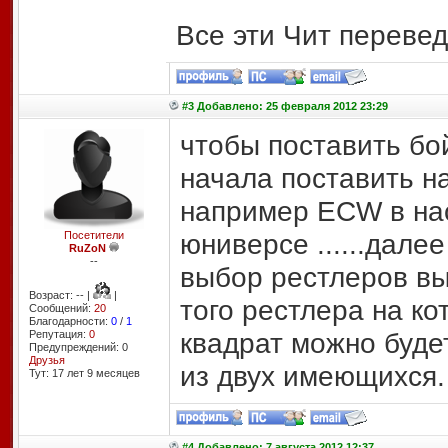
Все эти Чит перевед
#3 Добавлено: 25 февраля 2012 23:29
чтобы поставить бо
начала поставить н
например ECW в нас
юниверсе ......дале
Посетители
RuZoN
--
выбор рестлеров вы
Возраст: -- |
|
того рестлера на ко
Сообщений:
20
Благодарности:
0
/
1
квадрат можно буде
Репутация:
0
Предупреждений: 0
Друзья
из двух имеющихся.
Тут: 17 лет 9 месяцев
#4 Добавлено: 7 августа 2012 12:37