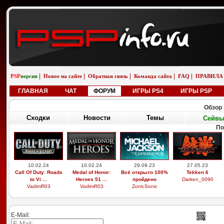
|
|
|
|
|
PSP
версия
Новое на сайте
Обратная связь
Команда сайта
FAQ
ПРАВИЛА
ГЛАВНАЯ
ЧАТ
ФОРУМ
ИГРЫ PS4
ИГРЫ PSP
Обзор 
Сходки
Новости
Темы
Сейв
По
10.02.24
10.02.24
29.09.23
27.05.23
Call Of Duty: Roads
Medal of Honor:
Всё открыто 100%
Tekken 6
to Vi ...
Heroes 51 ...
пройдено
Darken_0090
VadimR03
VadimR03
ZonicSonic
E-Mail: