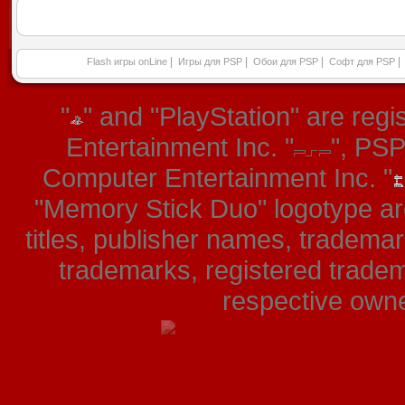
|
|
|
|
Flash игры onLine
Игры для PSP
Обои для PSP
Софт для PSP
"
" and "PlayStation" are re
Entertainment Inc. "
", PS
Computer Entertainment Inc. "
"Memory Stick Duo" logotype ar
titles, publisher names, tradema
trademarks, registered tradem
respective owner