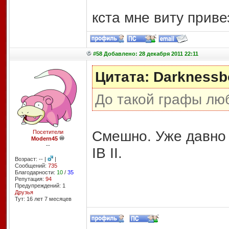
кста мне виту приве
#58 Добавлено: 28 декабря 2011 22:11
Цитата: Darkness
До такой графы лю
Смешно. Уже давно 
Посетители
Modern45
--
IB II.
Возраст: -- |
|
Сообщений:
735
Благодарности:
10
/
35
Репутация:
94
Предупреждений: 1
Друзья
Тут: 16 лет 7 месяцев