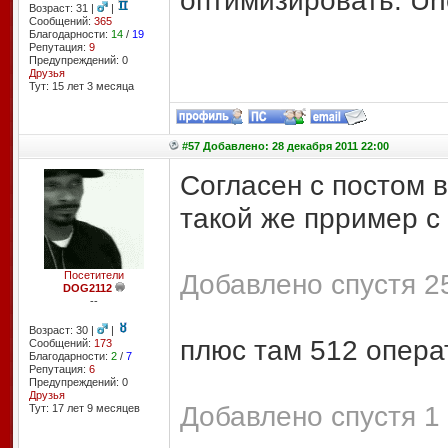
оптимизировать. Unc
Возраст: 31 |
|
Сообщений:
365
Благодарности:
14
/
19
Репутация:
9
Предупреждений: 0
Друзья
Тут: 15 лет 3 месяцa
#57 Добавлено: 28 декабря 2011 22:00
Согласен с постом 
такой же прример с 
Добавлено спустя 25
Посетители
DOG2112
--
Возраст: 30 |
|
плюс там 512 опера
Сообщений:
173
Благодарности:
2
/
7
Репутация:
6
Предупреждений: 0
Друзья
Добавлено спустя 1 
Тут: 17 лет 9 месяцев