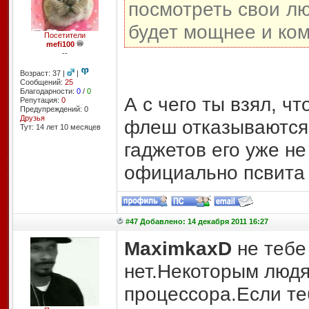
посмотреть свои л
будет мощнее и ком
Посетители
mefi100
--
Возраст: 37 |
|
Сообщений:
25
Благодарности:
0
/
0
А с чего ты взял, ч
Репутация:
0
Предупреждений: 0
Друзья
флеш отказываются 
Тут: 14 лет 10 месяцев
гаджетов его уже не
официально псвита 
#47 Добавлено: 14 декабря 2011 16:27
MaximkaxD
не тебе
нет.Некоторым людя
процессора.Если те