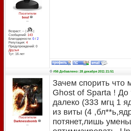
Посетители
boul
--
Возраст: -- |
|
Сообщений:
143
Благодарности:
0
/
2
Репутация:
4
Предупреждений: 0
Друзья
Тут: 16 лет
#56 Добавлено: 28 декабря 2011 21:51
Зачем спорить что
Ghost of Sparta ! 
далеко (333 мгц 1 я
из виты (4 ,бл**ь,я
Посетители
потянет,лишь умень
Darknessbomb
--