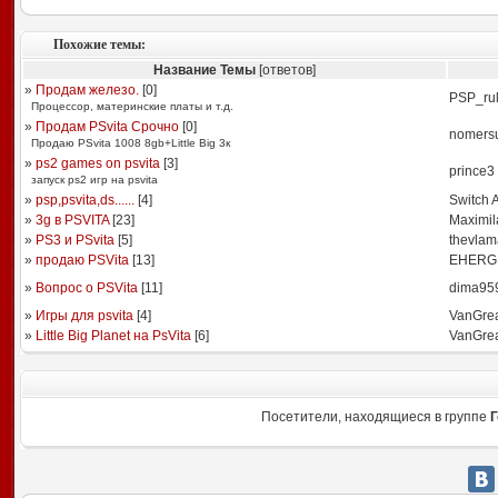
Похожие темы:
Название Темы
[ответов]
»
Продам железо.
[
0
]
PSP_rul
Процессор, материнские платы и т.д.
»
Продам PSvita Срочно
[
0
]
nomers
Продаю PSvita 1008 8gb+Little Big 3к
»
ps2 games on psvita
[
3
]
prince3
запуск ps2 игр на psvita
»
psp,psvita,ds......
[
4
]
Switch 
»
3g в PSVITA
[
23
]
Maximil
»
PS3 и PSvita
[
5
]
thevlam
»
продаю PSVita
[
13
]
EHERG
»
Вопрос о PSVita
[
11
]
dima95
»
Игры для psvita
[
4
]
VanGre
»
Little Big Planet на PsVita
[
6
]
VanGre
Посетители, находящиеся в группе
Г