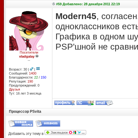
#59 Добавлено: 28 декабря 2011 22:19
Modern45
, согласен
одноклассников ест
Графика в одном шу
PSP'шной не сравни
Посетители
vladgalay
--
Возраст: 30 |
|
Сообщений:
1400
Благодарности:
22
/
150
Репутация:
190
Предупреждений: 0
Друзья
Тут: 16 лет 3 месяцa
Процессор PSvita
Добавить эту тему в