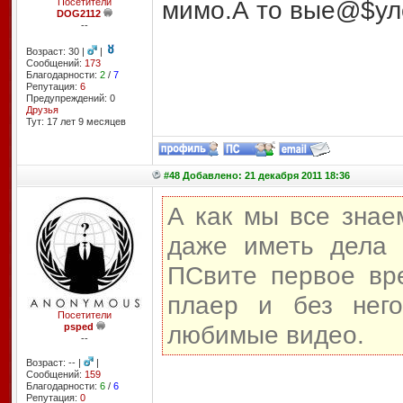
мимо.А то вые@$улс
Посетители
DOG2112
--
Возраст: 30 |
|
Сообщений:
173
Благодарности:
2
/
7
Репутация:
6
Предупреждений: 0
Друзья
Тут: 17 лет 9 месяцев
#48 Добавлено: 21 декабря 2011 18:36
А как мы все знае
даже иметь дела 
ПСвите первое вр
плаер и без нег
Посетители
любимые видео.
psped
--
Возраст: -- |
|
Сообщений:
159
Благодарности:
6
/
6
Репутация:
0