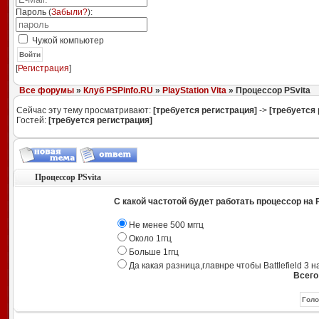
Пароль (
Забыли?
):
Чужой компьютер
Войти
[
Регистрация
]
Все форумы
»
Клуб PSPinfo.RU
»
PlayStation Vita
» Процессор PSvita
Сейчас эту тему просматривают:
[требуется регистрация]
->
[требуется 
Гостей:
[требуется регистрация]
Процессор PSvita
С какой частотой будет работать процессор на 
Не менее 500 мггц
Около 1ггц
Больше 1ггц
Да какая разница,главнре чтобы Battlefield 3 
Всего