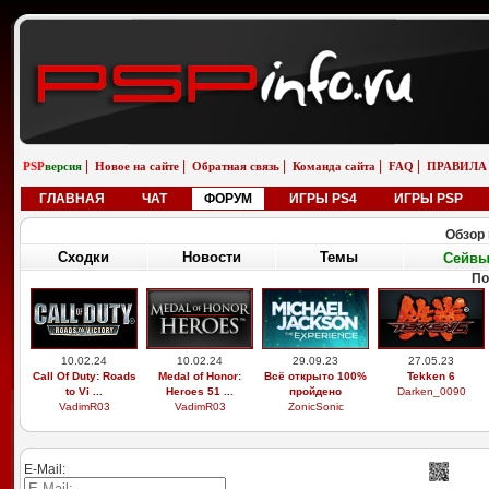
|
|
|
|
|
PSP
версия
Новое на сайте
Обратная связь
Команда сайта
FAQ
ПРАВИЛА
ГЛАВНАЯ
ЧАТ
ФОРУМ
ИГРЫ PS4
ИГРЫ PSP
Обзор 
Сходки
Новости
Темы
Сейв
П
29.03.26
19.02.26
01.01.26
01.01.26
Выдающиеся
Бугатти вейрон
saab 9-5 универсал
saab 9-5 универсал
звери, легоси ...
возле реки
aero
снег
M9xxsi
iosifreshetnik
saabinside
saabinside
E-Mail: