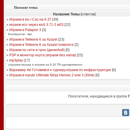
Похожие темы:
Название Темы
[ответов]
»
Играем в Iso / Cso на 6.37
[
39
]
»
играем исо через юсб 3.71-2 м33
[
22
]
»
Играем в Patapon 3
[
3
]
Кооператив , пвп.
»
Играем в Tekkene 6 за Azazel
[
23
]
»
Играем в Tekkene 6 за Azazel помогите
[
2
]
»
Играем по сети в трон (дискобой)
[
0
]
»
PSP и монитор ноута (играем без лагов)
[
25
]
»
mp3play
[
17
]
слушаем музыку и играем на 6.20 TN одновременно
»
Вархамер 4к! Готовимся к турниру.играем по инфраструктуре
[
6
]
»
Играем в naruto Ultimate Ninja Heroes 2 или 3 (Xlink)
[
0
]
Посетители, находящиеся в группе
Г