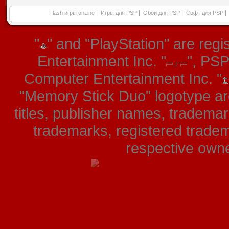
|
|
|
|
Flash игры onLine
Игры для PSP
Обои для PSP
Софт для PSP
"
" and "PlayStation" are re
Entertainment Inc. "
", PS
Computer Entertainment Inc. "
"Memory Stick Duo" logotype ar
titles, publisher names, tradema
trademarks, registered tradem
respective owner