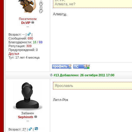
Dr.VIP,
Алмата, не?
Алмат
ы
.
Посетители
Dr.VIP
--
Возраст: -- |
|
Сообщений:
690
Благодарности:
18
/
69
Репутация:
309
Предупреждений: 0
Друзья
Тут: 17 лет 4 месяцa
#13 Добавлено: 26 октября 2011 17:00
Ярославль
Литл-Рок
Забанен
Sephiroth
--
Возраст: 27 |
|