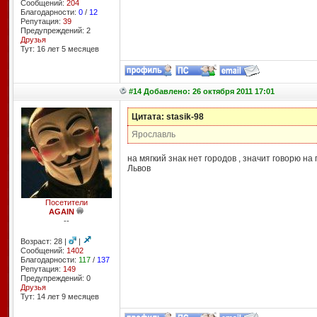
Сообщений:
204
Благодарности:
0
/
12
Репутация:
39
Предупреждений: 2
Друзья
Тут: 16 лет 5 месяцев
#14 Добавлено: 26 октября 2011 17:01
Цитата: stasik-98
Ярославль
на мягкий знак нет городов , значит говорю н
Львов
Посетители
AGAIN
--
Возраст: 28 |
|
Сообщений:
1402
Благодарности:
117
/
137
Репутация:
149
Предупреждений: 0
Друзья
Тут: 14 лет 9 месяцев