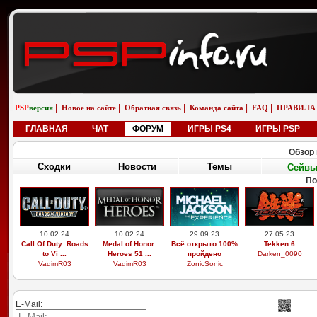
|
|
|
|
|
PSP
версия
Новое на сайте
Обратная связь
Команда сайта
FAQ
ПРАВИЛА
ГЛАВНАЯ
ЧАТ
ФОРУМ
ИГРЫ PS4
ИГРЫ PSP
Обзор 
Сходки
Новости
Темы
Сейв
По
10.02.24
10.02.24
29.09.23
27.05.23
Call Of Duty: Roads
Medal of Honor:
Всё открыто 100%
Tekken 6
to Vi ...
Heroes 51 ...
пройдено
Darken_0090
VadimR03
VadimR03
ZonicSonic
E-Mail: