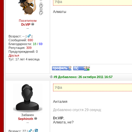
Уфа
Алматы
Посетители
Dr.VIP
--
Возраст: -- |
|
Сообщений:
690
Благодарности:
18
/
69
Репутация:
309
Предупреждений: 0
Друзья
Тут: 17 лет 4 месяцa
#9 Добавлено: 26 октября 2011 16:57
Уфа
Анталия
Добавлено спустя 29 секунд:
Забанен
Dr.VIP
,
Sephiroth
Алмата, не?
--
Возраст: 27 |
|