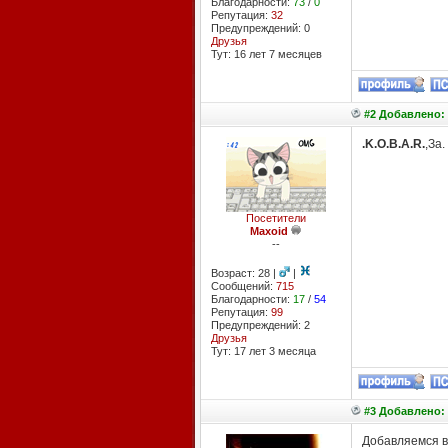
Благодарности:
73
/
0
Репутация:
32
Предупреждений: 0
Друзья
Тут: 16 лет 7 месяцев
#2 Добавлено: 
.K.O.B.A.R.
,За.
Посетители
Maxoid
--
Возраст: 28 |
|
Сообщений:
715
Благодарности:
17
/
54
Репутация:
99
Предупреждений: 2
Друзья
Тут: 17 лет 3 месяцa
#3 Добавлено: 
Добавляемся в