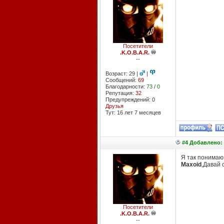
Посетители
.K.O.B.A.R.
--
Возраст: 29 |
|
Сообщений:
69
Благодарности:
73
/
0
Репутация:
32
Предупреждений: 0
Друзья
Тут: 16 лет 7 месяцев
#4 Добавлено: 
Я так понимаю 
Maxoid
,Давай 
Посетители
.K.O.B.A.R.
--