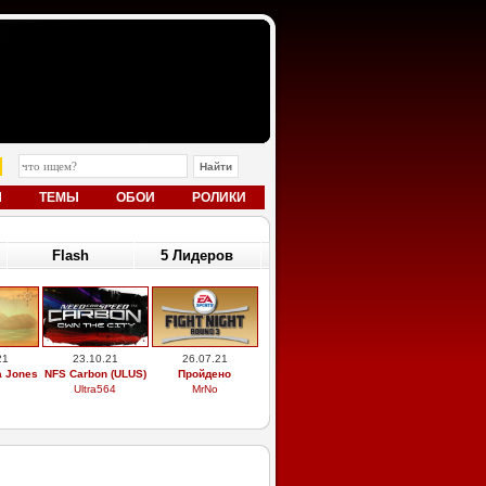
Ы
ТЕМЫ
ОБОИ
РОЛИКИ
Flash
5 Лидеров
21
23.10.21
26.07.21
a Jones
NFS Carbon (ULUS)
Пройдено
Ultra564
MrNo