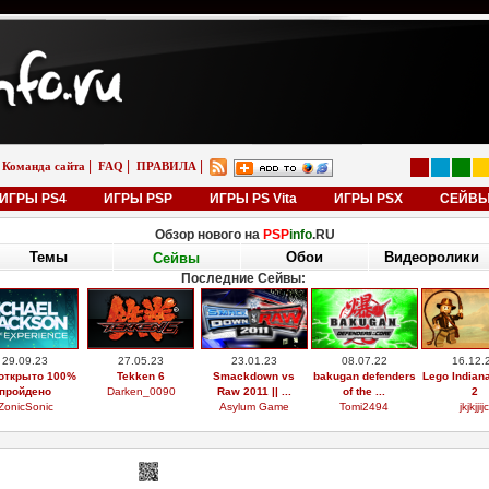
|
|
|
Команда сайта
FAQ
ПРАВИЛА
ИГРЫ PS4
ИГРЫ PSP
ИГРЫ PS Vita
ИГРЫ PSX
СЕЙВ
Обзор нового на
PSP
info
.RU
Темы
Обои
Видеоролики
Сейвы
Последние Сейвы:
29.09.23
27.05.23
23.01.23
08.07.22
16.12.
открыто 100%
Tekken 6
Smackdown vs
bakugan defenders
Lego Indian
пройдено
Darken_0090
Raw 2011 || ...
of the ...
2
ZonicSonic
Asylum Game
Tomi2494
jkjkjjijc