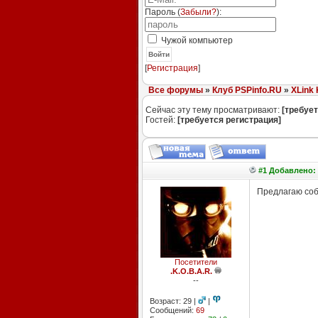
Пароль (
Забыли?
):
Чужой компьютер
Войти
[
Регистрация
]
Все форумы
»
Клуб PSPinfo.RU
»
XLink 
Сейчас эту тему просматривают:
[требует
Гостей:
[требуется регистрация]
#1 Добавлено: 
Предлагаю собр
Посетители
.K.O.B.A.R.
--
Возраст: 29 |
|
Сообщений:
69