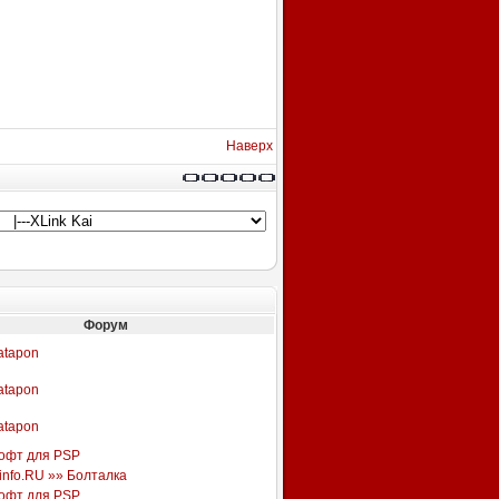
Наверх
Форум
atapon
atapon
atapon
офт для PSP
info.RU »» Болталка
офт для PSP