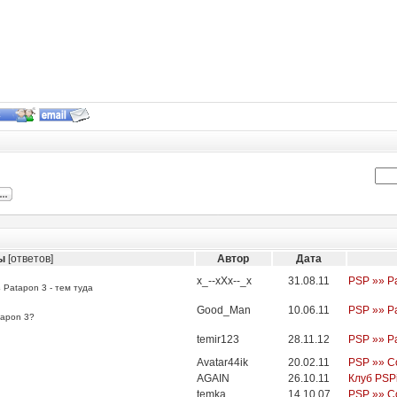
ы
[ответов]
Автор
Дата
x_--xXx--_x
31.08.11
PSP »» P
 Patapon 3 - тем туда
Good_Man
10.06.11
PSP »» P
tapon 3?
temir123
28.11.12
PSP »» P
Avatar44ik
20.02.11
PSP »» С
AGAIN
26.10.11
Клуб PSP
temka
14.10.07
PSP »» С