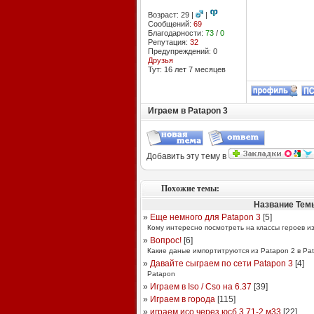
Возраст: 29 |
|
Сообщений:
69
Благодарности:
73
/
0
Репутация:
32
Предупреждений: 0
Друзья
Тут: 16 лет 7 месяцев
Играем в Patapon 3
Добавить эту тему в
Похожие темы:
Название Тем
»
Еще немного для Patapon 3
[
5
]
Кому интересно посмотреть на классы героев из
»
Вопрос!
[
6
]
Какие даные импортитруются из Patapon 2 в Pa
»
Давайте сыграем по сети Patapon 3
[
4
]
Patapon
»
Играем в Iso / Cso на 6.37
[
39
]
»
Играем в города
[
115
]
»
играем исо через юсб 3.71-2 м33
[
22
]