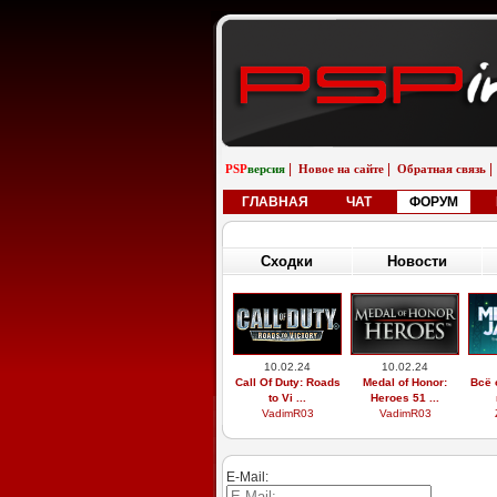
|
|
|
PSP
версия
Новое на сайте
Обратная связь
ГЛАВНАЯ
ЧАТ
ФОРУМ
Сходки
Новости
10.02.24
10.02.24
Call Of Duty: Roads
Medal of Honor:
Всё 
to Vi ...
Heroes 51 ...
VadimR03
VadimR03
E-Mail: