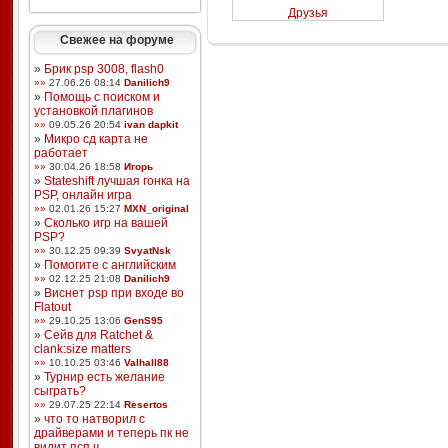
Друзья
Свежее на форуме
»
Брик psp 3008, flash0
»»
27.06.26 08:14
Danilich9
»
Помощь с поиском и
установкой плагинов
»»
09.05.26 20:54
ivan dapkit
»
Микро сд карта не
работает
»»
30.04.26 18:58
Игорь
»
Stateshift лучшая гонка на
PSP, онлайн игра
»»
02.01.26 15:27
MXN_original
»
Сколько игр на вашей
PSP?
»»
30.12.25 09:39
SvyatNsk
»
Помогите с английским
»»
02.12.25 21:08
Danilich9
»
Виснет psp при входе во
Flatout
»»
29.10.25 13:06
GenS95
»
Сейв для Ratchet &
clank:size matters
»»
10.10.25 03:46
Valhall88
»
Турнир есть желание
сыграть?
»»
29.07.25 22:14
Resertos
»
что то натворил с
драйверами и теперь пк не
видит псп ч ...