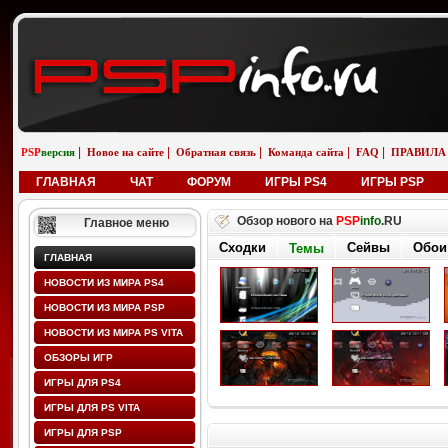
|
|
|
|
|
PSP
версия
Новое на сайте
Обратная связь
Команда сайта
FAQ
ПРАВИЛА
ГЛАВНАЯ
ЧАТ
ФОРУМ
ИГРЫ PS4
ИГРЫ PSP
Обзор нового на
PSP
info
.RU
Главное меню
Сходки
Сейвы
Обои
Темы
ГЛАВНАЯ
НОВОСТИ ИЗ МИРА PS4
НОВОСТИ ИЗ МИРА PSP
НОВОСТИ ИЗ МИРА PS VITA
ОБЗОРЫ ИГР
ИГРЫ ДЛЯ PS4
ИГРЫ ДЛЯ PS VITA
ИГРЫ ДЛЯ PSP