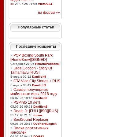
»»
29.07.25 21:09
Viktor234
на форум »»
Популярные статьи
Последние комменты
»
PSP Boxing South Park
[HomeBrew][SIGNED]
Сегодня в 21:05
PmarioPoddozoi
»
Jade Cocoon - Story Of
Tamamayu [RUS]
Вчера в 09:12
Danilich9
»
GTA Vice City Stories + RUS
Вчера в 08:49
Danilich9
»
Самые популярные
мобильные игры 2018 году
06.07.26 18:45
Danilich9
»
PSPinfo 10 лет!
05.07.26 05:53
Danilich9
»
Death Jr. [FULL][ISO][RUS]
31.12.10 21:48
голем
»
BootSound Replacer
09.06.26 20:17
OverlordLegion
»
Эпоха портативных
консолей
04.06.26 04:47
DOG83