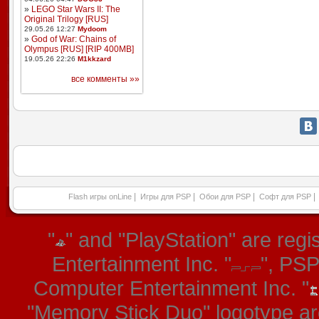
»
LEGO Star Wars II: The
Original Trilogy [RUS]
29.05.26 12:27
Mydoom
»
God of War: Chains of
Olympus [RUS] [RIP 400MB]
19.05.26 22:26
M1kkzard
все комменты »»
|
|
|
|
Flash игры onLine
Игры для PSP
Обои для PSP
Софт для PSP
"
" and "PlayStation" are re
Entertainment Inc. "
", PS
Computer Entertainment Inc. "
"Memory Stick Duo" logotype ar