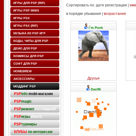
ИГРЫ ДЛЯ PSP (RIP)
Сортировать по: дате регистрации |
им
ИГРЫ PSP MINIS
в порядке убывания |
возрастания
ИГРЫ PSX
ИГРЫ PSX (RIP)
I`m Punk
МУЗЫКА ИЗ PSP ИГР
КОДЫ, ЧИТЫ ДЛЯ PSP
ДЕМО ДЛЯ PSP
КОМИКСЫ ДЛЯ PSP
СОФТ ДЛЯ PSP
HOMEBREW
Друзья
АКСЕССУАРЫ
МОДДИНГ PSP
Dan96
PSP
info
mobi-магазин
PSP
magic
PSP
ремонт
со скидкой!
PSP
игры
(flash)
PSP
турниры
КЛУБЫ
по интересам