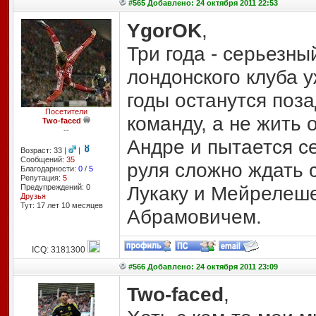
#565 Добавлено: 24 октября 2011 22:53
YgorOK
,
Три года - серьезны
лондонского клуба у
годы останутся поз
Посетители
команду, а не жить
Two-faced
--
Андре и пытается се
Возраст: 33 |
|
Сообщений:
35
руля сложно ждать 
Благодарности:
0
/
5
Репутация:
5
Лукаку и Мейрелеше
Предупреждений: 0
Друзья
Тут: 17 лет 10 месяцев
Абрамовичем.
ICQ: 3181300
#566 Добавлено: 24 октября 2011 23:09
Two-faced
,