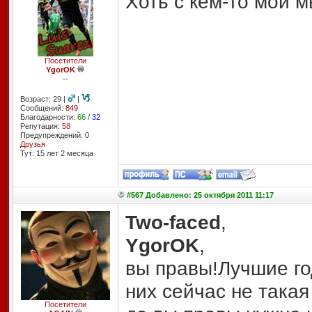
Хоть с кем-то мои м
Посетители
YgorOK
--
Возраст: 29 |
|
Сообщений:
849
Благодарности:
66
/
32
Репутация:
58
Предупреждений: 0
Друзья
Тут: 15 лет 2 месяцa
#567 Добавлено: 25 октября 2011 11:17
Two-faced
,
YgorOK
,
вы правы!Лучшие го
них сейчас не така
Посетители