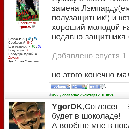
замена Лэмпарду(ему
полузащитник!) и кс
Посетители
хороший молодой н
YgorOK
--
недавно защитника 
Возраст: 29 |
|
Сообщений:
849
Благодарности:
66
/
32
Репутация:
58
Добавлено спустя 1 
Предупреждений: 0
Друзья
Тут: 15 лет 2 месяцa
но этого конечно мал
#569 Добавлено: 25 октября 2011 18:24
YgorOK
,Согласен -
будет в шоколаде!
А вообще мне в пос