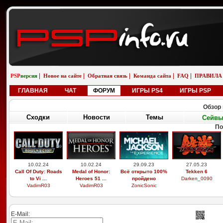
|
|
|
|
|
PSP
версия
Новое на сайте
Обратная связь
Команда сайта
FAQ
ПРАВИЛА
ГЛАВНАЯ
ЧАТ
ФОРУМ
ИГРЫ PS4
ИГРЫ PSP
Обзор 
Сходки
Новости
Темы
Сейв
По
10.02.24
10.02.24
29.09.23
27.05.23
Call Of Duty: Roads
Medal of Honor:
Всё открыто 100%
Tekken 6
to Vi ...
Heroes 51 ...
пройдено
Darken_0090
VadimR03
VadimR03
ZonicSonic
E-Mail: