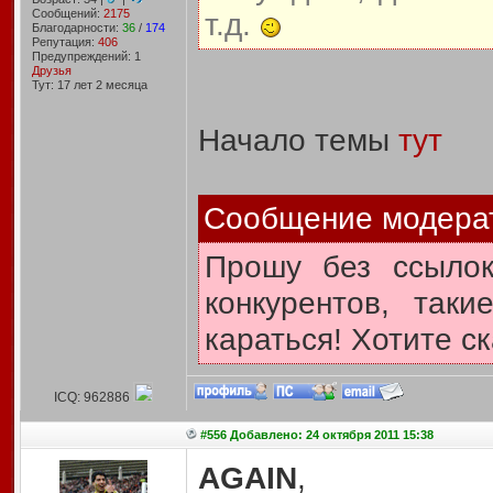
Сообщений:
2175
т.д.
Благодарности:
36
/
174
Репутация:
406
Предупреждений: 1
Друзья
Тут: 17 лет 2 месяцa
Начало темы
тут
Сообщение модера
Прошу без ссылок
конкурентов, так
караться! Хотите ск
ICQ: 962886
#556 Добавлено: 24 октября 2011 15:38
AGAIN
,