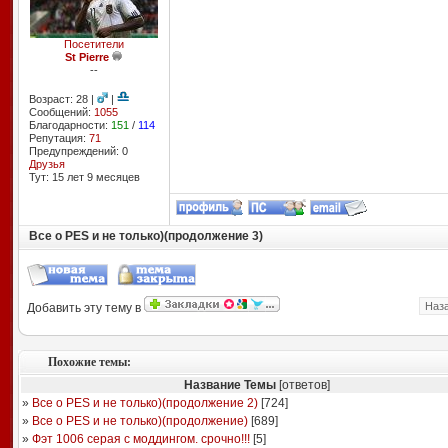
Посетители
St Pierre
--
Возраст: 28 |
|
Сообщений:
1055
Благодарности:
151
/
114
Репутация:
71
Предупреждений: 0
Друзья
Тут: 15 лет 9 месяцев
Все о PES и не только)(продолжение 3)
Наз
Добавить эту тему в
Похожие темы:
Название Темы
[ответов]
»
Все о PES и не только)(продолжение 2)
[
724
]
»
Все о PES и не только)(продолжение)
[
689
]
»
Фэт 1006 серая с моддингом. срочно!!!
[
5
]