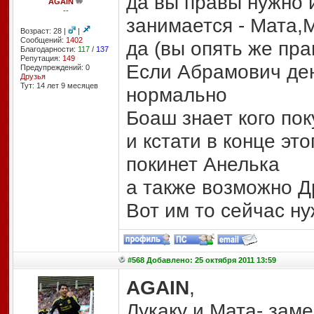
да вы правы нужно 
AGAIN
--
занимается - Мата,
Возраст: 28 |
|
Сообщений:
1402
да (вы опять же пра
Благодарности:
117
/
137
Репутация:
149
Если Абрамович дене
Предупреждений: 0
Друзья
Тут: 14 лет 9 месяцев
нормально
Боаш знает кого пок
и кстати в конце эт
покинет Анелька
а также возможно Д
Вот им то сейчас ну
#568 Добавлено: 25 октября 2011 13:59
AGAIN
,
Лукаку и Мата- заме