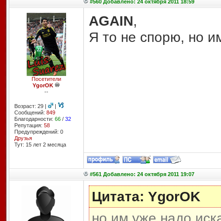
#560 Добавлено: 24 октября 2011 18:59
AGAIN
,
Я то не спорю, но и
Посетители
YgorOK
--
Возраст: 29 |
|
Сообщений:
849
Благодарности:
66
/
32
Репутация:
58
Предупреждений: 0
Друзья
Тут: 15 лет 2 месяцa
#561 Добавлено: 24 октября 2011 19:07
Цитата: YgorOK
но им уже надо иск