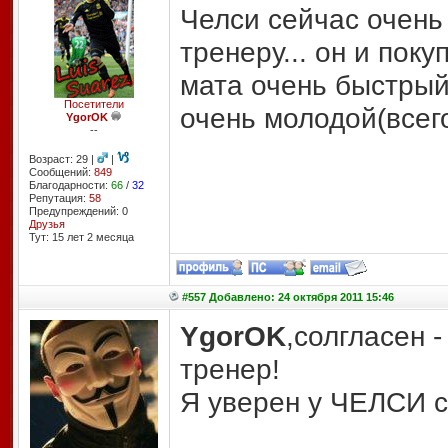
Челси сейчас очень
тренеру... он и пок
мата очень быстрый
Посетители
очень молодой(всего
YgorOK
--
Возраст: 29 |
|
Сообщений:
849
Благодарности:
66
/
32
Репутация:
58
Предупреждений: 0
Друзья
Тут: 15 лет 2 месяцa
#557 Добавлено: 24 октября 2011 15:46
YgorOK
,солгласен 
тренер!
Я уверен у ЧЕЛСИ с