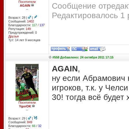
Посетители
Сообщение отредакт
AGAIN
--
Редактировалось 1 
Возраст: 28 |
|
Сообщений:
1402
Благодарности:
117
/
137
Репутация:
149
Предупреждений: 0
Друзья
Тут: 14 лет 9 месяцев
#558 Добавлено: 24 октября 2011 17:15
AGAIN
,
ну если Абрамович 
игроков, т.к. у Чел
30! тогда всё будет
Посетители
YgorOK
--
Возраст: 29 |
|
Сообщений:
849
Благодарности:
66
/
32