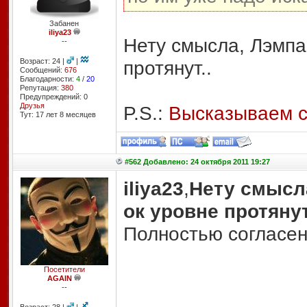
Забанен
iliya23
Нету смысла, Лэмпа
--
Возраст: 24 |
|
протянут..
Сообщений:
676
Благодарности:
4
/
20
Репутация:
380
Предупреждений: 0
Друзья
P.S.:
Высказываем св
Тут: 17 лет 8 месяцев
#562 Добавлено: 24 октября 2011 19:27
iliya23
,
Нету смысла
ок уровне протянут
Полностью согласен
Посетители
AGAIN
--