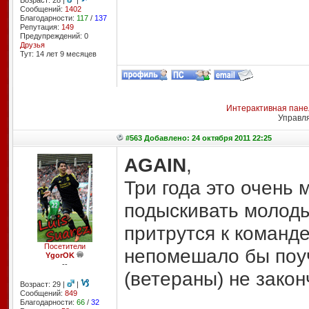
Возраст: 28 |
|
Сообщений:
1402
Благодарности:
117
/
137
Репутация:
149
Предупреждений: 0
Друзья
Тут: 14 лет 9 месяцев
Интерактивная пане
Управл
#563 Добавлено: 24 октября 2011 22:25
AGAIN
,
Три года это очень 
подыскивать молодых
притрутся к команд
Посетители
непомешало бы поуч
YgorOK
--
(ветераны) не закон
Возраст: 29 |
|
Сообщений:
849
Благодарности:
66
/
32