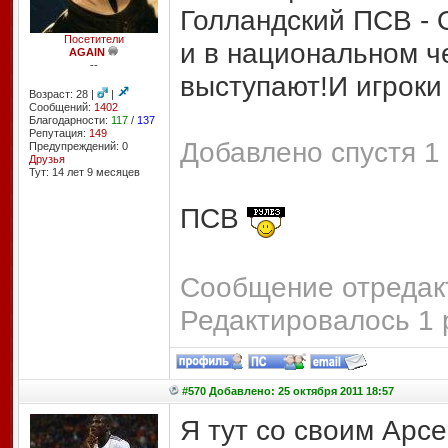
Голландский ПСВ - 
Посетители
и в национальном ч
AGAIN
--
выступают!И игроки
Возраст: 28 |
|
Сообщений:
1402
Благодарности:
117
/
137
Репутация:
149
Добавлено спустя 1 
Предупреждений: 0
Друзья
Тут: 14 лет 9 месяцев
ПСВ
Сообщение отредакт
Редактировалось 1 
#570 Добавлено: 25 октября 2011 18:57
Я тут со своим Арсе