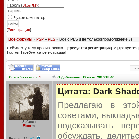
Пароль (
Забыли?
):
Чужой компьютер
Войти
[
Регистрация
]
Все форумы
»
PSP
»
PES
» Все о PES и не только)(продолжение 3)
Сейчас эту тему просматривают:
[требуется регистрация]
->
[требуется 
Гостей:
[требуется регистрация]
Наз
Спасибо
за пост:
1
#1 Добавлено: 19 июня 2010 18:40
Цитата: Dark Shad
Предлагаю в это
советами, выкладыв
Забанен
подсказывать пер
Floor
--
обсуждать, делить
Возраст: 34 |
|