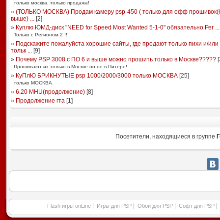
только москва. только продажа!
»
(ТОЛЬКО МОСКВА) Продам камеру psp-450 ( только для офф прошивок(6
выше) ...
[
2
]
»
Куплю ЮМД-диск "NEED for Speed Most Wanted 5-1-0" обязательно Рег ...
Только с Регионом 2 !!!
»
Подскажите пожалуйста хорошие сайты, где продают только пихи и/или
тольк ...
[
9
]
»
Почему PSP 3008 с ПО 6 и выше можно прошить только в Москве?????
[
Прошивают их только в Москве но не в Питере!
»
КуПлЮ БРИКНУТЫЕ psp 1000/2000/3000 только МОСКВА
[
25
]
только МОСКВА
»
6.20 MHU(продолжение)
[
8
]
»
Продолжение гта
[
1
]
Посетители, находящиеся в группе
Г
|
|
|
|
Flash игры onLine
Игры для PSP
Обои для PSP
Софт для PSP