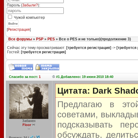
Пароль (
Забыли?
):
Чужой компьютер
Войти
[
Регистрация
]
Все форумы
»
PSP
»
PES
» Все о PES и не только)(продолжение 3)
Сейчас эту тему просматривают:
[требуется регистрация]
->
[требуется 
Гостей:
[требуется регистрация]
Спасибо
за пост:
1
#1 Добавлено: 19 июня 2010 18:40
Цитата: Dark Shad
Предлагаю в это
советами, выкладыв
Забанен
подсказывать пер
Floor
--
обсуждать, делить
Возраст: 34 |
|