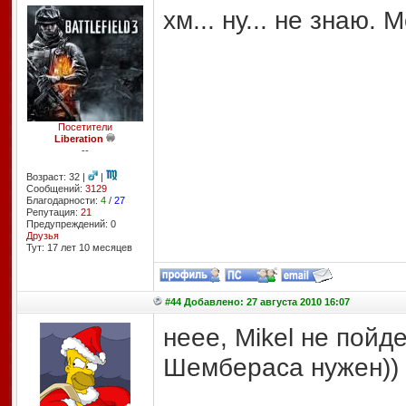
хм... ну... не знаю.
Посетители
Liberation
--
Возраст: 32 |
|
Сообщений:
3129
Благодарности:
4
/
27
Репутация:
21
Предупреждений: 0
Друзья
Тут: 17 лет 10 месяцев
#44 Добавлено: 27 августа 2010 16:07
неее, Mikel не пойд
Шембераса нужен))