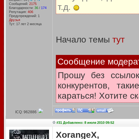
Сообщений:
2175
т.д.
Благодарности:
36
/
174
Репутация:
406
Предупреждений: 1
Друзья
Тут: 17 лет 2 месяцa
Начало темы
тут
Сообщение модера
Прошу без ссылок
конкурентов, так
караться! Хотите ск
ICQ: 962886
#31 Добавлено: 8 июля 2010 09:52
XorangeX,