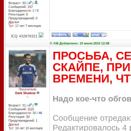
Возраст: 30 |
|
Сообщений:
157
Благодарности:
2
/
5
Репутация:
0
Предупреждений: 0
Друзья
Тут: 17 лет 7 месяцев
ICQ: 432878321
#36 Добавлено: 10 июля 2010 12:08
ПРОСЬБА, С
СКАЙПЕ, ПР
ВРЕМЕНИ, ЧТ
Посетители
Dark Shadow
Надо кое-что обгов
--
Возраст: 31 |
|
Сообщений:
1115
Благодарности:
30
/
46
Сообщение отредакт
Репутация:
30
Предупреждений: 1
Друзья
Редактировалось 4 
Тут: 16 лет 10 месяцев