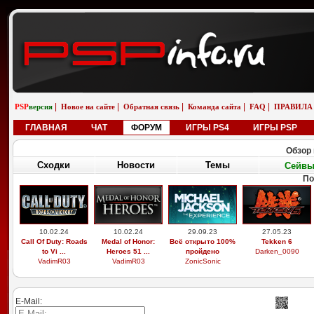
|
|
|
|
|
PSP
версия
Новое на сайте
Обратная связь
Команда сайта
FAQ
ПРАВИЛА
ГЛАВНАЯ
ЧАТ
ФОРУМ
ИГРЫ PS4
ИГРЫ PSP
Обзор 
Сходки
Новости
Темы
Сейв
По
10.02.24
10.02.24
29.09.23
27.05.23
Call Of Duty: Roads
Medal of Honor:
Всё открыто 100%
Tekken 6
to Vi ...
Heroes 51 ...
пройдено
Darken_0090
VadimR03
VadimR03
ZonicSonic
E-Mail: