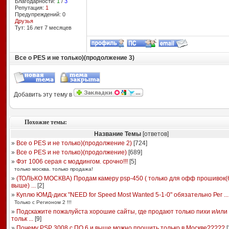
Благодарности:
1
/
3
Репутация:
1
Предупреждений: 0
Друзья
Тут: 16 лет 7 месяцев
Все о PES и не только)(продолжение 3)
Добавить эту тему в
Похожие темы:
Название Темы
[ответов]
»
Все о PES и не только)(продолжение 2)
[
724
]
»
Все о PES и не только)(продолжение)
[
689
]
»
Фэт 1006 серая с моддингом. срочно!!!
[
5
]
только москва. только продажа!
»
(ТОЛЬКО МОСКВА) Продам камеру psp-450 ( только для офф прошивок(6
выше) ...
[
2
]
»
Куплю ЮМД-диск "NEED for Speed Most Wanted 5-1-0" обязательно Рег ...
Только с Регионом 2 !!!
»
Подскажите пожалуйста хорошие сайты, где продают только пихи и/или
тольк ...
[
9
]
»
Почему PSP 3008 с ПО 6 и выше можно прошить только в Москве?????
[