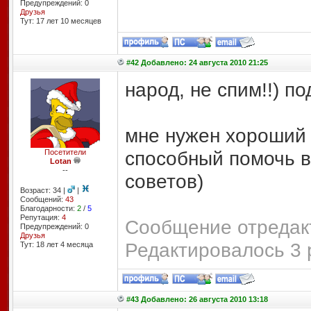
Предупреждений: 0
Друзья
Тут: 17 лет 10 месяцев
#42 Добавлено: 24 августа 2010 21:25
народ, не спим!!) п
мне нужен хороший
способный помочь в
Посетители
Lotan
--
советов)
Возраст: 34 |
|
Сообщений:
43
Благодарности:
2
/
5
Репутация:
4
Сообщение отредакт
Предупреждений: 0
Друзья
Редактировалось 3 
Тут: 18 лет 4 месяцa
#43 Добавлено: 26 августа 2010 13:18