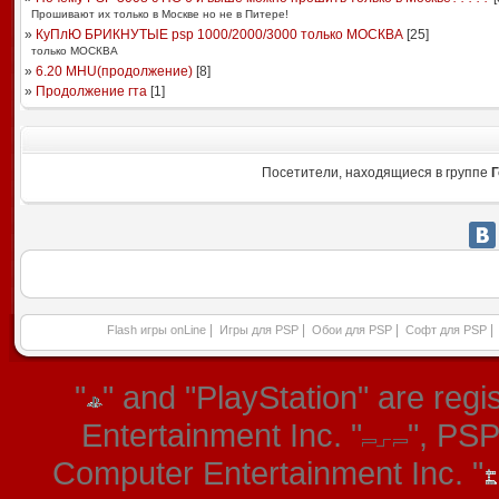
Прошивают их только в Москве но не в Питере!
»
КуПлЮ БРИКНУТЫЕ psp 1000/2000/3000 только МОСКВА
[
25
]
только МОСКВА
»
6.20 MHU(продолжение)
[
8
]
»
Продолжение гта
[
1
]
Посетители, находящиеся в группе
Г
|
|
|
|
Flash игры onLine
Игры для PSP
Обои для PSP
Софт для PSP
"
" and "PlayStation" are re
Entertainment Inc. "
", PS
Computer Entertainment Inc. "