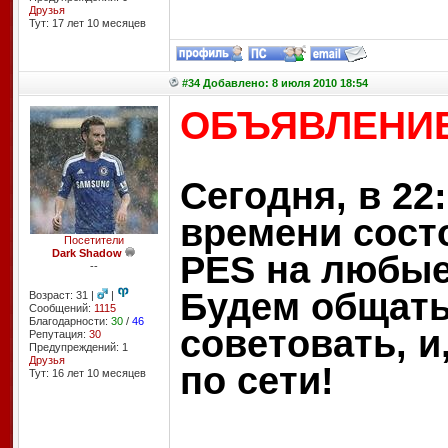
Друзья
Тут: 17 лет 10 месяцев
#34 Добавлено: 8 июля 2010 18:54
ОБЪЯВЛЕНИЕ
Сегодня, в 22
времени сост
Посетители
Dark Shadow
PES на любые
--
Будем общать
Возраст: 31 |
|
Сообщений:
1115
Благодарности:
30
/
46
советовать, и
Репутация:
30
Предупреждений: 1
Друзья
по сети!
Тут: 16 лет 10 месяцев