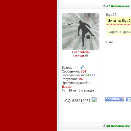
#7 Добавлено: 
iliya23
,
Цитата: iliya2
Борусия кручи
НИА
Посетители
Dankin
--
Возраст: -- |
|
Сообщений:
284
Благодарности:
14
/
11
Репутация:
86
Предупреждений: 1
Друзья
Тут: 16 лет 5 месяцев
ICQ: 635818951
#8 Добавлено: 