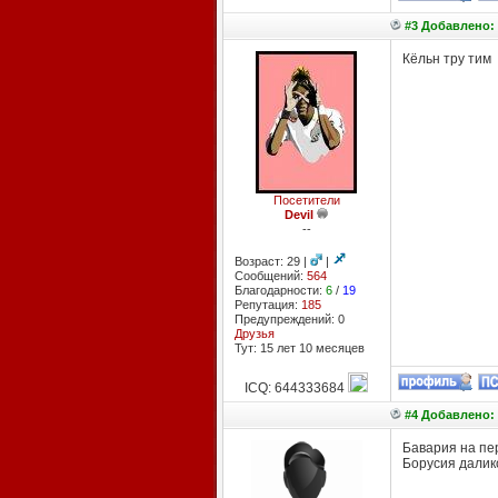
#3 Добавлено: 2
Кёльн тру тим
Посетители
Devil
--
Возраст: 29 |
|
Сообщений:
564
Благодарности:
6
/
19
Репутация:
185
Предупреждений: 0
Друзья
Тут: 15 лет 10 месяцев
ICQ: 644333684
#4 Добавлено: 
Бавария на пе
Борусия далик