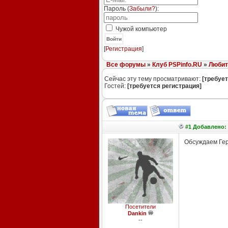
Пароль (
Забыли?
):
Чужой компьютер
Войти
[
Регистрация
]
Все форумы
»
Клуб PSPinfo.RU
»
Любит
Сейчас эту тему просматривают:
[требует
Гостей:
[требуется регистрация]
#1 Добавлено: 2
Обсуждаем Гер
Посетители
Dankin
--