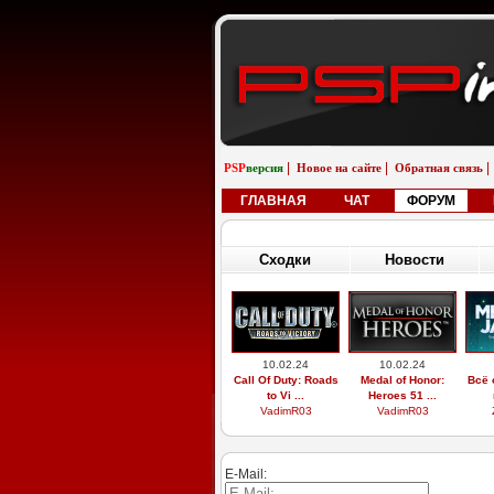
|
|
|
PSP
версия
Новое на сайте
Обратная связь
ГЛАВНАЯ
ЧАТ
ФОРУМ
Сходки
Новости
10.02.24
10.02.24
Call Of Duty: Roads
Medal of Honor:
Всё 
to Vi ...
Heroes 51 ...
VadimR03
VadimR03
E-Mail: