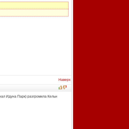
Наверх
нал Идуна Парк) разгромила Кельн