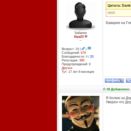
Цитата: Dank
НИА
Бавария на Го
Забанен
iliya23
--
Возраст: 24 |
|
Сообщений:
676
Благодарности:
4
/
20
Репутация:
380
Предупреждений: 0
Друзья
Тут: 17 лет 8 месяцев
#9 Добавлено: 
Я болею за До
Уверен что До