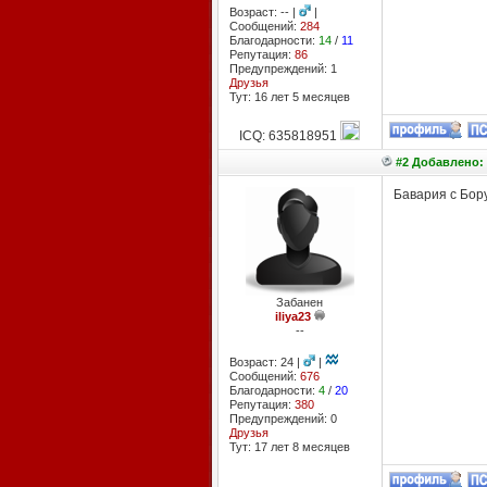
Возраст: -- |
|
Сообщений:
284
Благодарности:
14
/
11
Репутация:
86
Предупреждений: 1
Друзья
Тут: 16 лет 5 месяцев
ICQ: 635818951
#2 Добавлено: 2
Бавария с Бор
Забанен
iliya23
--
Возраст: 24 |
|
Сообщений:
676
Благодарности:
4
/
20
Репутация:
380
Предупреждений: 0
Друзья
Тут: 17 лет 8 месяцев