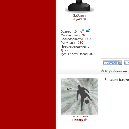
Забанен
iliya23
--
Возраст: 24 |
|
Сообщений:
676
Благодарности:
4
/
20
Репутация:
380
Предупреждений: 0
Друзья
Тут: 17 лет 8 месяцев
#5 Добавлено: 
Бавария forever
Посетители
Dankin
--