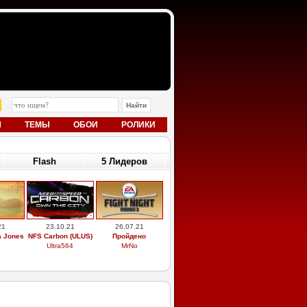
Ы
ТЕМЫ
ОБОИ
РОЛИКИ
Flash
5 Лидеров
21
23.10.21
26.07.21
a Jones
NFS Carbon (ULUS)
Пройдено
Ultra564
MrNo