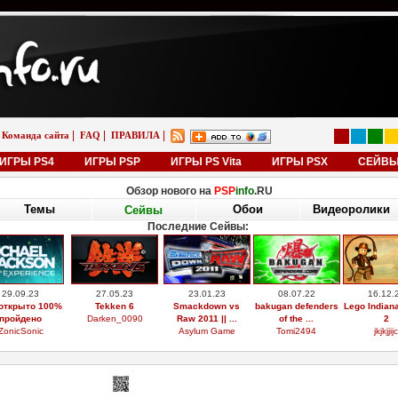
|
|
|
Команда сайта
FAQ
ПРАВИЛА
ИГРЫ PS4
ИГРЫ PSP
ИГРЫ PS Vita
ИГРЫ PSX
СЕЙВ
Обзор нового на
PSP
info
.RU
Темы
Обои
Видеоролики
Сейвы
Последние Сейвы:
29.09.23
27.05.23
23.01.23
08.07.22
16.12.
открыто 100%
Tekken 6
Smackdown vs
bakugan defenders
Lego Indian
пройдено
Darken_0090
Raw 2011 || ...
of the ...
2
ZonicSonic
Asylum Game
Tomi2494
jkjkjjijc