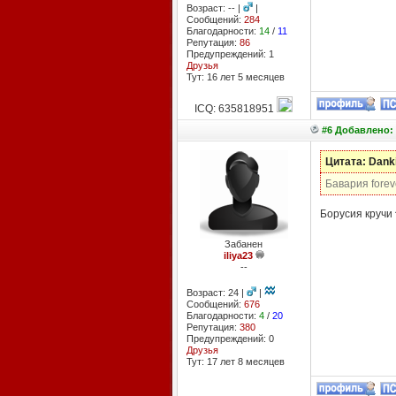
Возраст: -- |
|
Сообщений:
284
Благодарности:
14
/
11
Репутация:
86
Предупреждений: 1
Друзья
Тут: 16 лет 5 месяцев
ICQ: 635818951
#6 Добавлено: 
Цитата: Dank
Бавария foreve
Борусия кручи 
Забанен
iliya23
--
Возраст: 24 |
|
Сообщений:
676
Благодарности:
4
/
20
Репутация:
380
Предупреждений: 0
Друзья
Тут: 17 лет 8 месяцев