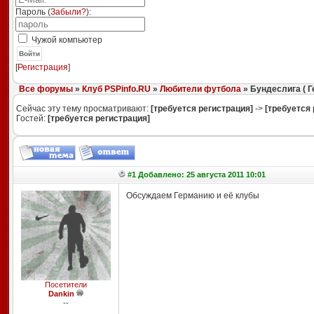
Пароль (
Забыли?
):
Чужой компьютер
Войти
[
Регистрация
]
Все форумы
»
Клуб PSPinfo.RU
»
Любители футбола
» Бундеслига ( Г
Сейчас эту тему просматривают:
[требуется регистрация]
->
[требуется 
Гостей:
[требуется регистрация]
#1 Добавлено: 25 августа 2011 10:01
Обсуждаем Германию и её клубы
Посетители
Dankin
--