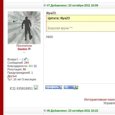
#7 Добавлено: 23 октября 2011 10:09
iliya23
,
Цитата: iliya23
Борусия кручи ^^
НИА
Посетители
Dankin
--
Возраст: -- |
|
Сообщений:
284
Благодарности:
14
/
11
Репутация:
86
Предупреждений: 1
Друзья
Тут: 16 лет 5 месяцев
ICQ: 635818951
Интерактивная пане
Управл
#8 Добавлено: 23 октября 2011 10:22