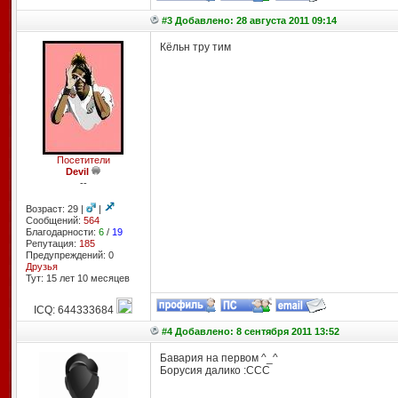
#3 Добавлено: 28 августа 2011 09:14
Кёльн тру тим
Посетители
Devil
--
Возраст: 29 |
|
Сообщений:
564
Благодарности:
6
/
19
Репутация:
185
Предупреждений: 0
Друзья
Тут: 15 лет 10 месяцев
ICQ: 644333684
#4 Добавлено: 8 сентября 2011 13:52
Бавария на первом ^_^
Борусия далико :ССС