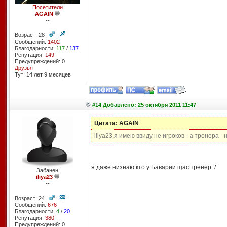
Посетители
AGAIN
--
Возраст: 28 |
|
Сообщений:
1402
Благодарности:
117
/
137
Репутация:
149
Предупреждений: 0
Друзья
Тут: 14 лет 9 месяцев
#14 Добавлено: 25 октября 2011 11:47
Цитата: AGAIN
iliya23,я имею ввиду не игроков - а тренера 
я даже низнаю кто у Баварии щас тренер :/
Забанен
iliya23
--
Возраст: 24 |
|
Сообщений:
676
Благодарности:
4
/
20
Репутация:
380
Предупреждений: 0