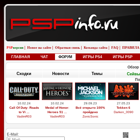
|
|
|
|
|
PSP
версия
Новое на сайте
Обратная связь
Команда сайта
FAQ
ПРАВИЛА
ГЛАВНАЯ
ЧАТ
ФОРУМ
ИГРЫ PS4
ИГРЫ PSP
Обзор 
Сходки
Новости
Темы
Сейв
По
10.02.24
10.02.24
29.09.23
27.05.23
Call Of Duty: Roads
Medal of Honor:
Всё открыто 100%
Tekken 6
to Vi ...
Heroes 51 ...
пройдено
Darken_0090
VadimR03
VadimR03
ZonicSonic
E-Mail: