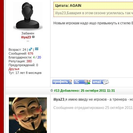
Цитата: AGAIN
iliya23,Бавария в этом сезоне усилилась так
Новым игрокам надо ищо привыкнуть к стилю 
Забанен
iliya23
--
Возраст: 24 |
|
Сообщений:
676
Благодарности:
4
/
20
Репутация:
380
Предупреждений: 0
Друзья
Тут: 17 лет 8 месяцев
#13 Добавлено: 25 октября 2011 11:31
iliya23
,я имею ввиду не игроков - а тренера - 
Сообщение отредактировано 25 октября 2011 1