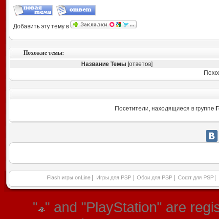
Добавить эту тему в
Похожие темы:
Название Темы
[ответов]
Похо
Посетители, находящиеся в группе
Г
|
|
|
|
Flash игры onLine
Игры для PSP
Обои для PSP
Софт для PSP
"
" and "PlayStation" are re