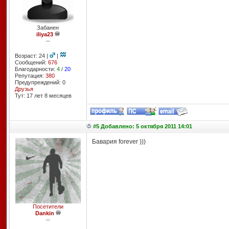
Забанен
iliya23
--
Возраст: 24 |
|
Сообщений:
676
Благодарности:
4
/
20
Репутация:
380
Предупреждений: 0
Друзья
Тут: 17 лет 8 месяцев
#5 Добавлено: 5 октября 2011 14:01
Бавария forever )))
Посетители
Dankin
--