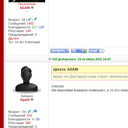
Посетители
AGAIN
--
Возраст: 28 |
|
Сообщений:
1402
Благодарности:
117
/
137
Репутация:
149
Предупреждений: 0
Друзья
Тут: 14 лет 9 месяцев
#10 Добавлено: 23 октября 2011 14:47
Цитата: AGAIN
верен что Дортмунд снова станет чемпионом
плюсую.
Им максимум Бавария помешает, и то это нев
Забанен
iliya23
--
Возраст: 24 |
|
Сообщений:
676
Благодарности:
4
/
20
Репутация:
380
Предупреждений: 0