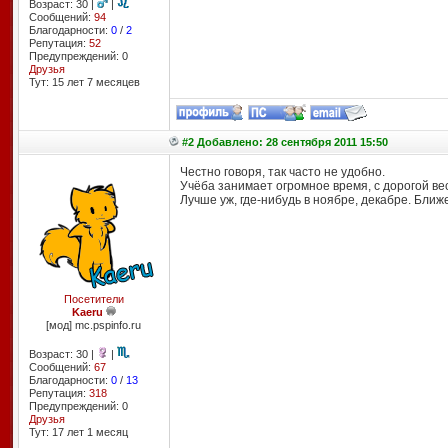
Возраст: 30 |
|
Сообщений:
94
Благодарности:
0
/
2
Репутация:
52
Предупреждений: 0
Друзья
Тут: 15 лет 7 месяцев
#2 Добавлено: 28 сентября 2011 15:50
Честно говоря, так часто не удобно.
Учёба занимает огромное время, с дорогой ве
Лучше уж, где-нибудь в ноябре, декабре. Ближ
Посетители
Kaeru
[мод] mc.pspinfo.ru
Возраст: 30 |
|
Сообщений:
67
Благодарности:
0
/
13
Репутация:
318
Предупреждений: 0
Друзья
Тут: 17 лет 1 месяц