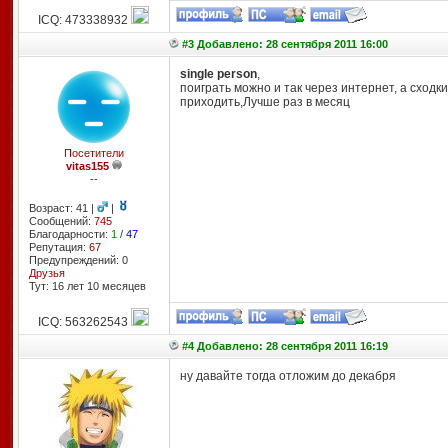
ICQ: 473338932
#3 Добавлено: 28 сентября 2011 16:00
single person
,
поиграть можно и так через интернет, а сходк
приходить,Лучше раз в месяц
Посетители
vitas155
--
Возраст: 41 |
|
Сообщений:
745
Благодарности:
1
/
47
Репутация:
67
Предупреждений: 0
Друзья
Тут: 16 лет 10 месяцев
ICQ: 563262543
#4 Добавлено: 28 сентября 2011 16:19
ну давайте тогда отложим до декабря