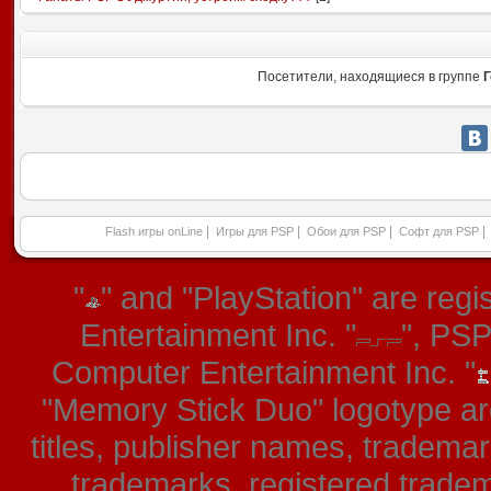
Посетители, находящиеся в группе
Г
|
|
|
|
Flash игры onLine
Игры для PSP
Обои для PSP
Софт для PSP
"
" and "PlayStation" are re
Entertainment Inc. "
", PS
Computer Entertainment Inc. "
"Memory Stick Duo" logotype ar
titles, publisher names, tradema
trademarks, registered tradem