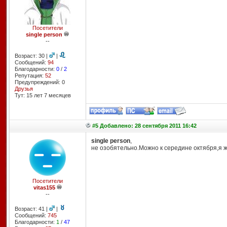
Посетители
single person
--
Возраст: 30 |
|
Сообщений:
94
Благодарности:
0
/
2
Репутация:
52
Предупреждений: 0
Друзья
Тут: 15 лет 7 месяцев
#5 Добавлено: 28 сентября 2011 16:42
single person
,
не озобятельно.Можно к середине октября,я ж
Посетители
vitas155
--
Возраст: 41 |
|
Сообщений:
745
Благодарности:
1
/
47