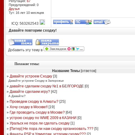
Репутация:
67
Предупреждений: 0
Друзья
Тут: 16 лет 10 месяцев
ICQ: 563262543
Давайте повторим сходку!
Добавить эту тему в
Похожие темы:
Название Темы
[ответов]
»
Давайте устроем Сходку
[
3
]
Давайте устроем Сходку в Запорожье
»
давайте сделаем сходку №1 в БЕЛГОРОДЕ
[
0
]
»
Давайте сделаем игру?
[
42
]
А Давайте?
»
Проведем сходку в Алматы?
[
25
]
»
Хочу сходку в Москве!!
[
19
]
»
Где проводить сходку в Москве?
[
64
]
»
устрою сходку по WWE 2009 в КАЗАНИ
[
0
]
»
Уральск не пора ли сделать сходку
[
1
]
»
[Питер] Не пора ли нам сходку организовать ???
[
5
]
»
Фанаты PSP в Удмуртии, устроим сходку???
[
2
]