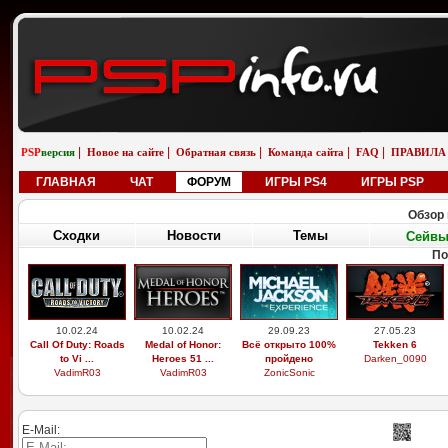
|
|
|
|
|
PSP
версия
Новое на сайте
Обратная связь
Команда сайта
FAQ
ПРАВИЛА
ГЛАВНАЯ
ЧАТ
ФОРУМ
ИГРЫ PS4
ИГРЫ PSP
Обзор 
Сходки
Новости
Темы
Сейв
По
10.02.24
10.02.24
29.09.23
27.05.23
Call Of Duty: Roads
Medal of Honor:
Всё открыто 100%
Tekken 6
to Vi ...
Heroes 51 ...
пройдено
Darken_0090
VadimR03
VadimR03
ZonicSonic
E-Mail: