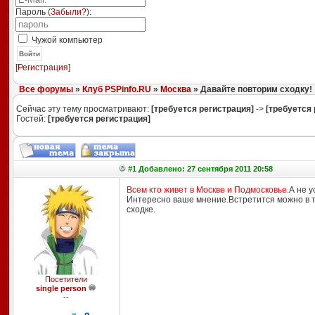
Пароль (
Забыли?
):
Чужой компьютер
Войти
[
Регистрация
]
Все форумы
»
Клуб PSPinfo.RU
»
Москва
» Давайте повторим сходку!
Сейчас эту тему просматривают:
[требуется регистрация]
->
[требуется 
Гостей:
[требуется регистрация]
#1 Добавлено: 27 сентября 2011 20:58
Всем кто живет в Москве и Подмосковье
.А не 
Интересно ваше мнение.Встретится можно в т
сходке.
Посетители
single person
--