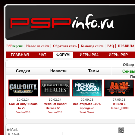
|
|
|
|
|
PSP
версия
Новое на сайте
Обратная связь
Команда сайта
FAQ
ПРАВИЛА
ГЛАВНАЯ
ЧАТ
ФОРУМ
ИГРЫ PS4
ИГРЫ PSP
Обзор 
Сходки
Новости
Темы
Сейв
По
10.02.24
10.02.24
29.09.23
27.05.23
Call Of Duty: Roads
Medal of Honor:
Всё открыто 100%
Tekken 6
to Vi ...
Heroes 51 ...
пройдено
Darken_0090
VadimR03
VadimR03
ZonicSonic
E-Mail: