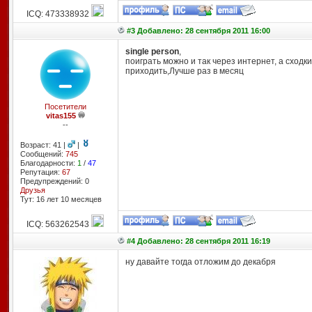
ICQ: 473338932
#3 Добавлено: 28 сентября 2011 16:00
single person
,
поиграть можно и так через интернет, а сходк
приходить,Лучше раз в месяц
Посетители
vitas155
--
Возраст: 41 |
|
Сообщений:
745
Благодарности:
1
/
47
Репутация:
67
Предупреждений: 0
Друзья
Тут: 16 лет 10 месяцев
ICQ: 563262543
#4 Добавлено: 28 сентября 2011 16:19
ну давайте тогда отложим до декабря