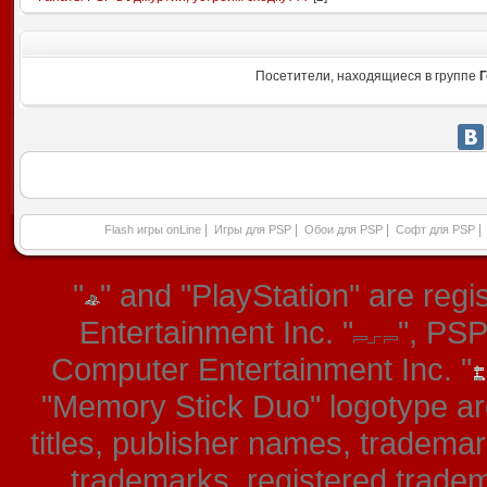
Посетители, находящиеся в группе
Г
|
|
|
|
Flash игры onLine
Игры для PSP
Обои для PSP
Софт для PSP
"
" and "PlayStation" are re
Entertainment Inc. "
", PS
Computer Entertainment Inc. "
"Memory Stick Duo" logotype ar
titles, publisher names, tradema
trademarks, registered tradem