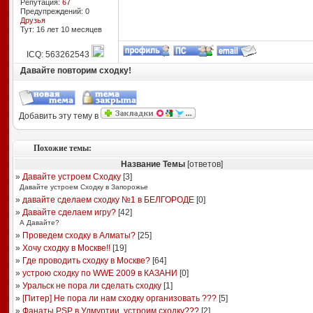
Репутация:
67
Предупреждений: 0
Друзья
Тут: 16 лет 10 месяцев
ICQ: 563262543
Давайте повторим сходку!
Добавить эту тему в
Похожие темы:
Название Темы
[ответов]
»
Давайте устроем Сходку
[
3
]
Давайте устроем Сходку в Запорожье
»
давайте сделаем сходку №1 в БЕЛГОРОДЕ
[
0
]
»
Давайте сделаем игру?
[
42
]
А Давайте?
»
Проведем сходку в Алматы?
[
25
]
»
Хочу сходку в Москве!!
[
19
]
»
Где проводить сходку в Москве?
[
64
]
»
устрою сходку по WWE 2009 в КАЗАНИ
[
0
]
»
Уральск не пора ли сделать сходку
[
1
]
»
[Питер] Не пора ли нам сходку организовать ???
[
5
]
»
Фанаты PSP в Удмуртии, устроим сходку???
[
2
]