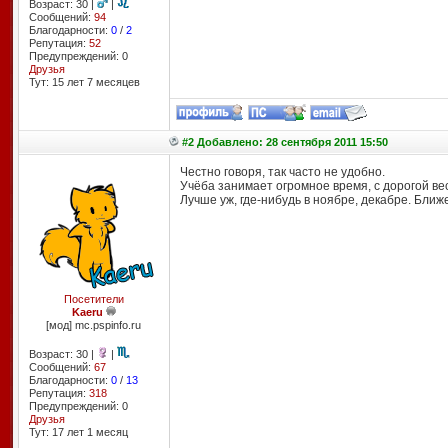
Возраст: 30 |
|
Сообщений:
94
Благодарности:
0
/
2
Репутация:
52
Предупреждений: 0
Друзья
Тут: 15 лет 7 месяцев
#2 Добавлено: 28 сентября 2011 15:50
Честно говоря, так часто не удобно.
Учёба занимает огромное время, с дорогой ве
Лучше уж, где-нибудь в ноябре, декабре. Ближ
Посетители
Kaeru
[мод] mc.pspinfo.ru
Возраст: 30 |
|
Сообщений:
67
Благодарности:
0
/
13
Репутация:
318
Предупреждений: 0
Друзья
Тут: 17 лет 1 месяц