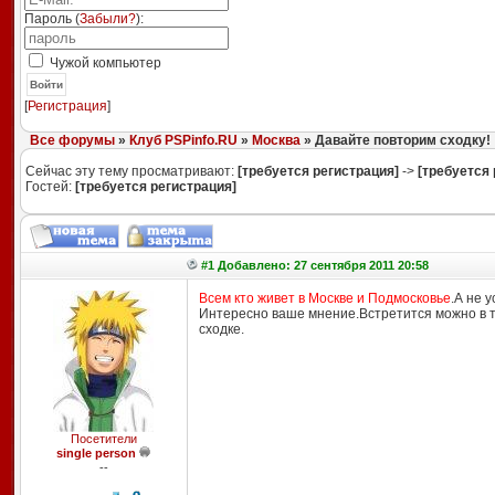
Пароль (
Забыли?
):
Чужой компьютер
Войти
[
Регистрация
]
Все форумы
»
Клуб PSPinfo.RU
»
Москва
» Давайте повторим сходку!
Сейчас эту тему просматривают:
[требуется регистрация]
->
[требуется 
Гостей:
[требуется регистрация]
#1 Добавлено: 27 сентября 2011 20:58
Всем кто живет в Москве и Подмосковье
.А не 
Интересно ваше мнение.Встретится можно в т
сходке.
Посетители
single person
--