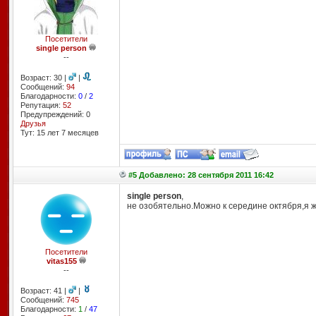
Посетители
single person
--
Возраст: 30 |
|
Сообщений:
94
Благодарности:
0
/
2
Репутация:
52
Предупреждений: 0
Друзья
Тут: 15 лет 7 месяцев
#5 Добавлено: 28 сентября 2011 16:42
single person
,
не озобятельно.Можно к середине октября,я ж
Посетители
vitas155
--
Возраст: 41 |
|
Сообщений:
745
Благодарности:
1
/
47