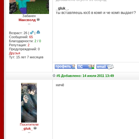
_gluk_
,
ты вставляешь юсб в комп и че комп выдает?
Забанен
Максволд
--
Возраст: 26 |
|
Сообщений:
65
Благодарности:
2
/
0
Репутация:
2
Предупреждений: 0
Друзья
Тут: 15 лет 7 месяцев
#5 Добавлено: 14 июля 2011 13:49
ничё
Посетители
_gluk_
--