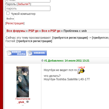
Пароль (
Забыли?
):
Чужой компьютер
Войти
[
Регистрация
]
Все форумы
»
PSP go
»
Все о PSP go
» Проблема с usb
Сейчас эту тему просматривают:
[требуется регистрация]
->
[требуется 
Гостей:
[требуется регистрация]
#1 Добавлено: 14 июля 2011 13:21
Ноутбук не видит псп го
что делать?
Ноутбук-Toshiba Satellite L40-17T
Посетители
_gluk_
--