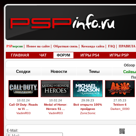
|
|
|
|
|
PSP
версия
Новое на сайте
Обратная связь
Команда сайта
FAQ
ПРАВИЛА
ГЛАВНАЯ
ЧАТ
ФОРУМ
ИГРЫ PS4
ИГРЫ PSP
Обзор 
Сходки
Новости
Темы
Сейв
П
29.03.26
19.02.26
01.01.26
01.01.26
Выдающиеся
Бугатти вейрон
saab 9-5 универсал
saab 9-5 универсал
звери, легоси ...
возле реки
aero
снег
M9xxsi
iosifreshetnik
saabinside
saabinside
E-Mail: