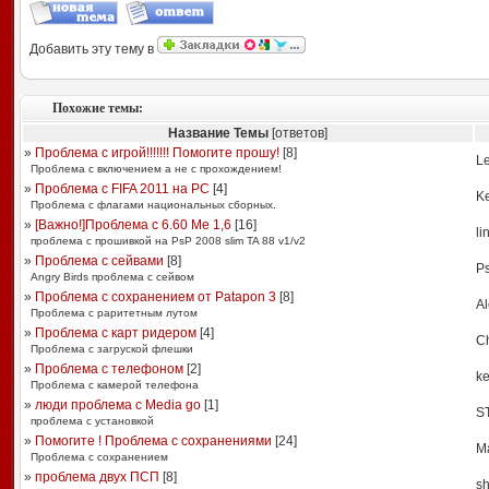
Добавить эту тему в
Похожие темы:
Название Темы
[ответов]
»
Проблема с игрой!!!!!!! Помогите прошу!
[
8
]
L
Проблема с включением а не с прохождением!
»
Проблема с FIFA 2011 на PC
[
4
]
K
Проблема с флагами национальных сборных.
»
[Важно!]Проблема с 6.60 Me 1,6
[
16
]
li
проблема с прошивкой на PsP 2008 slim TA 88 v1/v2
»
Проблема с сейвами
[
8
]
P
Angry Birds проблема с сейвом
»
Проблема с сохранением от Patapon 3
[
8
]
Al
Проблема с раритетным лутом
»
Проблема с карт ридером
[
4
]
C
Проблема с загруской флешки
»
Проблема с телефоном
[
2
]
k
Проблема с камерой телефона
»
люди проблема с Media go
[
1
]
S
проблема с установкой
»
Помогите ! Проблема с сохранениями
[
24
]
Ma
Проблема с сохранением
»
проблема двух ПСП
[
8
]
sh