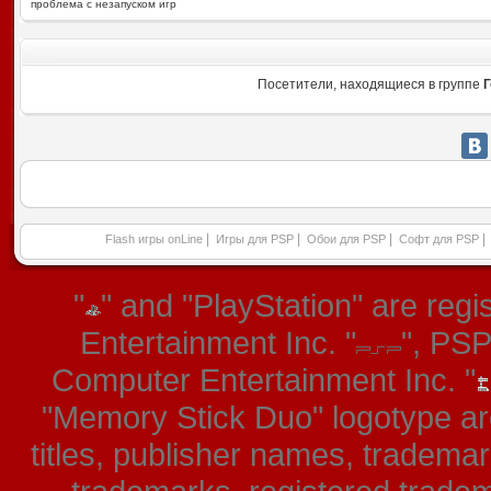
проблема с незапуском игр
Посетители, находящиеся в группе
Г
|
|
|
|
Flash игры onLine
Игры для PSP
Обои для PSP
Софт для PSP
"
" and "PlayStation" are re
Entertainment Inc. "
", PS
Computer Entertainment Inc. "
"Memory Stick Duo" logotype ar
titles, publisher names, tradema