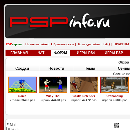
|
|
|
|
|
PSP
версия
Новое на сайте
Обратная связь
Команда сайта
FAQ
ПРАВИЛА
ГЛАВНАЯ
ЧАТ
ФОРУМ
ИГРЫ PS4
ИГРЫ PSP
Обзор 
Сходки
Новости
Темы
Сейв
Самые по
Sonic
Muay Thai
Castle Defender
Urabanslug
играли
89408
раз
играли
44478
раз
играли
42472
раз
играли
36338
раз
E-Mail: