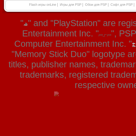
|
|
|
|
Flash игры onLine
Игры для PSP
Обои для PSP
Софт для PSP
"
" and "PlayStation" are re
Entertainment Inc. "
", PS
Computer Entertainment Inc. "
"Memory Stick Duo" logotype ar
titles, publisher names, tradema
trademarks, registered tradem
respective owner