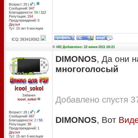
Возраст: 29 |
|
Сообщений:
947
Благодарности:
59
/
112
Репутация:
154
Предупреждений: 0
Друзья
Тут: 15 лет 6 месяцев
ICQ: 383419582
#82 Добавлено: 22 июня 2011 20:21
DIMONOS
, Да они 
многоголосый
Забанен
Добавлено спустя 37
icool_sokol
--
Возраст: 28 |
|
Сообщений:
667
DIMONOS
, Вот
Видe
Благодарности:
2
/
55
Репутация:
38
Предупреждений: 1
Друзья
Тут: 15 лет 6 месяцев