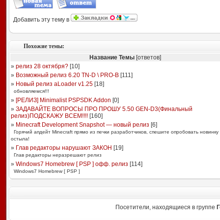
Добавить эту тему в
Похожие темы:
Название Темы
[ответов]
»
релиз 28 октября?
[
10
]
»
Возможный релиз 6.20 TN-D \ PRO-B
[
111
]
»
Новый релиз aLoader v1.25
[
18
]
обновляемся!!!
»
[РЕЛИЗ] Minimalist PSPSDK Addon
[
0
]
»
ЗАДАВАЙТЕ ВОПРОСЫ ПРО ПРОШУ 5.50 GEN-D3(Финальный
релиз)ПОДСКАЖУ ВСЕМ!!!!
[
160
]
»
Minecraft Development Snapshot — новый релиз
[
6
]
Горячий апдейт Minecraft прямо из печки разработчиков, спешите опробовать новинку 
остыла!
»
Глав редакторы нарушают ЗАКОН
[
19
]
Глав редакторы неразрешают релиз
»
Windows7 Homebrew [ PSP ] офф. релиз
[
114
]
Windows7 Homebrew [ PSP ]
Посетители, находящиеся в группе
Г