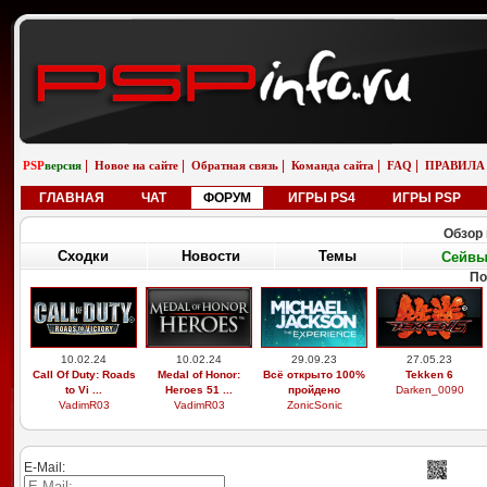
|
|
|
|
|
PSP
версия
Новое на сайте
Обратная связь
Команда сайта
FAQ
ПРАВИЛА
ГЛАВНАЯ
ЧАТ
ФОРУМ
ИГРЫ PS4
ИГРЫ PSP
Обзор 
Сходки
Новости
Темы
Сейв
По
10.02.24
10.02.24
29.09.23
27.05.23
Call Of Duty: Roads
Medal of Honor:
Всё открыто 100%
Tekken 6
to Vi ...
Heroes 51 ...
пройдено
Darken_0090
VadimR03
VadimR03
ZonicSonic
E-Mail: