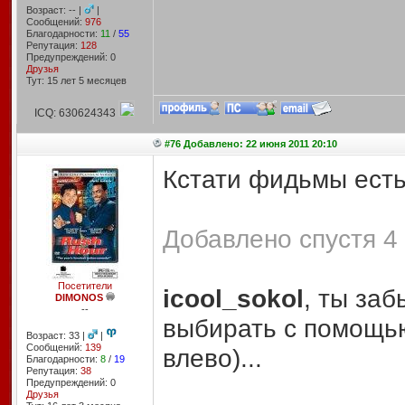
Возраст: -- |
|
Сообщений:
976
Благодарности:
11
/
55
Репутация:
128
Предупреждений: 0
Друзья
Тут: 15 лет 5 месяцев
ICQ: 630624343
#76 Добавлено: 22 июня 2011 20:10
Кстати фидьмы есть
Добавлено спустя 4 
Посетители
icool_sokol
, ты за
DIMONOS
--
выбирать с помощью
Возраст: 33 |
|
Сообщений:
139
влево)...
Благодарности:
8
/
19
Репутация:
38
Предупреждений: 0
Друзья