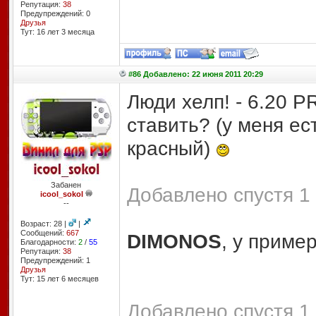
Репутация:
38
Предупреждений: 0
Друзья
Тут: 16 лет 3 месяцa
#86 Добавлено: 22 июня 2011 20:29
Люди хелп! - 6.20 
ставить? (у меня ес
красный)
Забанен
Добавлено спустя 1 
icool_sokol
--
Возраст: 28 |
|
Сообщений:
667
DIMONOS
, у приме
Благодарности:
2
/
55
Репутация:
38
Предупреждений: 1
Друзья
Тут: 15 лет 6 месяцев
Добавлено спустя 1 