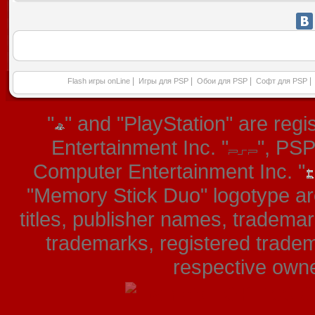
|
|
|
|
Flash игры onLine
Игры для PSP
Обои для PSP
Софт для PSP
"
" and "PlayStation" are re
Entertainment Inc. "
", PS
Computer Entertainment Inc. "
"Memory Stick Duo" logotype ar
titles, publisher names, tradema
trademarks, registered tradem
respective owner