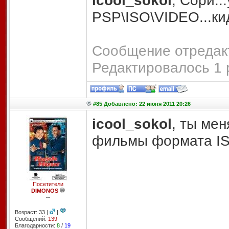
icool_sokol
, Сори..
PSP\ISO\VIDEO...ки
Сообщение отредакт
Редактировалось 1 
#85 Добавлено: 22 июня 2011 20:26
icool_sokol
, ты мен
фильмы формата ISO
Посетители
DIMONOS
--
Возраст: 33 |
|
Сообщений:
139
Благодарности:
8
/
19