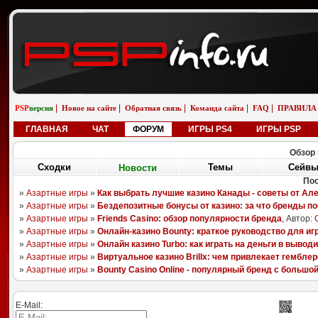
|
|
|
|
|
PSP
версия
Новое на сайте
Обратная связь
Команда сайта
FAQ
ПРАВИЛА
ГЛАВНАЯ
ЧАТ
ФОРУМ
ИГРЫ PS4
ИГРЫ PSP
Обзор 
Сходки
Новости
Сейв
Темы
П
08.08.25
06.11.18
26.04.13
05.01.13
Sony Aero Theme
Pixels
LittleBigPlanet
Ika Musume
randomizer562
boyarchuk
YAGAMI55
ULTIMATOR
E-Mail: