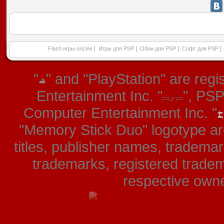
|
|
|
|
Flash игры onLine
Игры для PSP
Обои для PSP
Софт для PSP
"
" and "PlayStation" are re
Entertainment Inc. "
", PS
Computer Entertainment Inc. "
"Memory Stick Duo" logotype ar
titles, publisher names, tradema
trademarks, registered tradem
respective owner