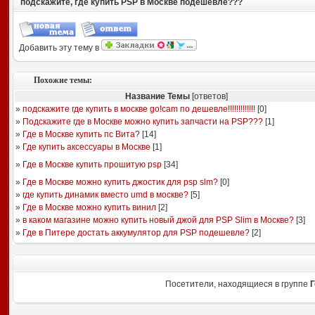
подскажите, где купить PSP в Москве подешевле???
Добавить эту тему в
Похожие темы:
Название Темы
[ответов]
»
подскажите где купить в москве go!cam по дешевле!!!!!!!!!!!!!
[
0
]
»
Подскажите где в Москве можно купить запчасти на PSP???
[
1
]
»
Где в Москве купить пс Вита?
[
14
]
»
Где купить аксессуары в Москве
[
1
]
»
Где в Москве купить прошитую psp
[
34
]
»
Где в Москве можно купить джостик для psp slm?
[
0
]
»
где купить динамик вместо umd в москве?
[
5
]
»
Где в Москве можно купить винил
[
2
]
»
в каком магазине можно купить новый джой для PSP Slim в Москве?
[
3
]
»
Где в Питере достать аккумулятор для PSP подешевле?
[
2
]
Посетители, находящиеся в группе
Г