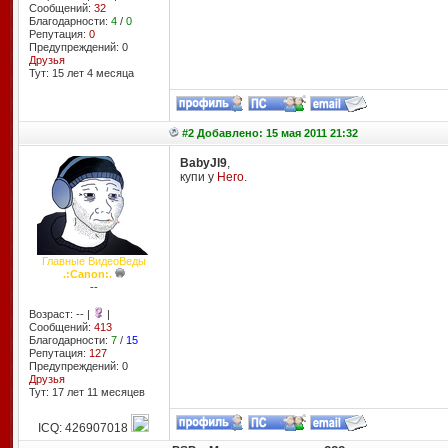
Сообщений:
32
Благодарности:
4
/
0
Репутация:
0
Предупреждений: 0
Друзья
Тут: 15 лет 4 месяцa
#2 Добавлено: 15 мая 2011 21:32
BabyJl9
,
купи у
Него
.
Главные ВидеоВеды
.:Canon:.
--
Возраст: -- |
|
Сообщений:
413
Благодарности:
7
/
15
Репутация:
127
Предупреждений: 0
Друзья
Тут: 17 лет 11 месяцев
ICQ: 426907018