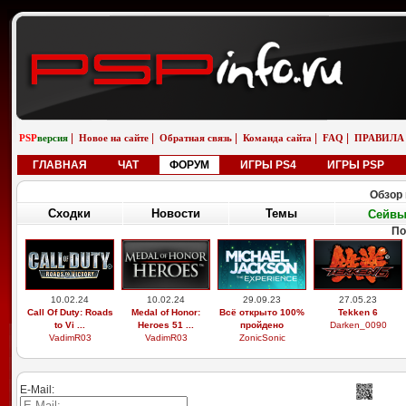
|
|
|
|
|
PSP
версия
Новое на сайте
Обратная связь
Команда сайта
FAQ
ПРАВИЛА
ГЛАВНАЯ
ЧАТ
ФОРУМ
ИГРЫ PS4
ИГРЫ PSP
Обзор 
Сходки
Новости
Темы
Сейв
По
10.02.24
10.02.24
29.09.23
27.05.23
Call Of Duty: Roads
Medal of Honor:
Всё открыто 100%
Tekken 6
to Vi ...
Heroes 51 ...
пройдено
Darken_0090
VadimR03
VadimR03
ZonicSonic
E-Mail: