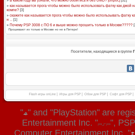
»
В каком году вы узнали, что можно обойтись и без UMD? [опрос]
[
32
]
»
как называется прога чтобы можно было использовать фатку как джой н
компе?
[
3
]
»
скажите как называется прога чтобы можно было использывать фатку к
н ...
[
1
]
»
Почему PSP 3008 с ПО 6 и выше можно прошить только в Москве?????
[
Прошивают их только в Москве но не в Питере!
Посетители, находящиеся в группе
Г
|
|
|
|
Flash игры onLine
Игры для PSP
Обои для PSP
Софт для PSP
"
" and "PlayStation" are re
Entertainment Inc. "
", PS
Computer Entertainment Inc. "