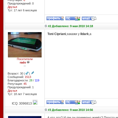
Репутация:
6
Предупреждений: 0
Друзья
Тут: 17 лет 6 месяцев
#2 Добавлено: 9 мая 2010 14:18
Toni Cipriani
,закажи у
Ildark
,a
Посетители
rado
--
Возраст: 30 |
|
Сообщений:
1513
Благодарности:
28
/
119
Репутация:
45
Предупреждений: 1
Друзья
Тут: 18 лет 7 месяцев
ICQ: 3096813
#3 Добавлено: 9 мая 2010 14:56
А кто это? И где он примерно живёт? Просто м