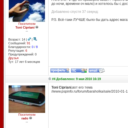
до ночи, времени оч мало) и хотелось бы с дос
Добавлено спустя 37 секунд:
P.S. Всё-таки ЛУЧШЕ было бы дать адрес мага
Посетители
Toni Cipriani
--
Возраст: 14 |
|
Сообщений:
91
Благодарности:
0
/
8
Репутация:
6
Предупреждений: 0
Друзья
Тут: 17 лет 6 месяцев
#4 Добавлено: 9 мая 2010 16:19
Toni Cipriani
,вот его тема
//www.pspinfo.ru/forum/baraholka/sale/2010-01-
Посетители
rado
--