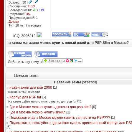
Возраст: 30 |
|
Сообщений:
1513
Благодарности:
28
/
119
Репутация:
45
Предупреждений: 1
Друзья
Тут: 18 лет 7 месяцев
ICQ: 3096813
в каком магазине можно купить новый джой для PSP Slim в Москве?
Добавить эту тему в
Похожие темы:
Название Темы
[ответов]
»
нужен джой для psp 2000
[
1
]
можно китай, в москве
»
Корпус для PSP fat
[
5
]
На каком сайте можно купить корпус для psp fat???
»
Где в Москве можно купить джостик для psp slm?
[
0
]
»
Где в Москве можно купить винил
[
2
]
»
Подскажите где в Москве можно купить запчасти на PSP???
[
1
]
»
Подскажите пожалуйста, где можно купить оригинальный корпус для PSP
[
5
]