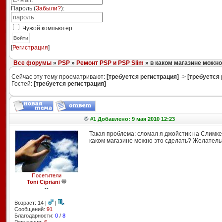
Пароль (
Забыли?
):
Чужой компьютер
Войти
[
Регистрация
]
Все форумы
»
PSP
»
Ремонт PSP и PSP Slim
» в каком магазине можно
Сейчас эту тему просматривают:
[требуется регистрация]
->
[требуется 
Гостей:
[требуется регистрация]
#1 Добавлено: 9 мая 2010 12:23
Такая проблема: сломал я джойстик на Слимке,
каком магазине можно это сделать? Желатель
Посетители
Toni Cipriani
--
Возраст: 14 |
|
Сообщений:
91
Благодарности:
0
/
8