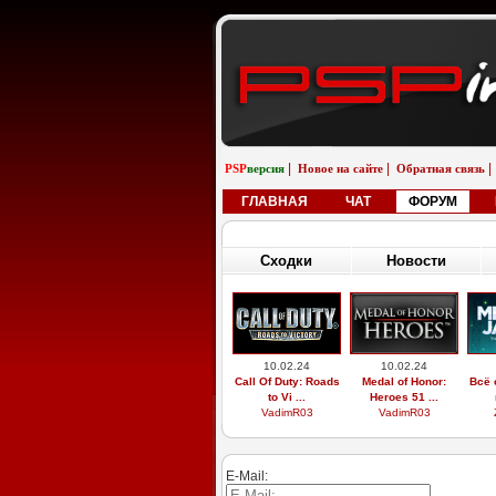
|
|
|
PSP
версия
Новое на сайте
Обратная связь
ГЛАВНАЯ
ЧАТ
ФОРУМ
Сходки
Новости
10.02.24
10.02.24
Call Of Duty: Roads
Medal of Honor:
Всё 
to Vi ...
Heroes 51 ...
VadimR03
VadimR03
E-Mail: