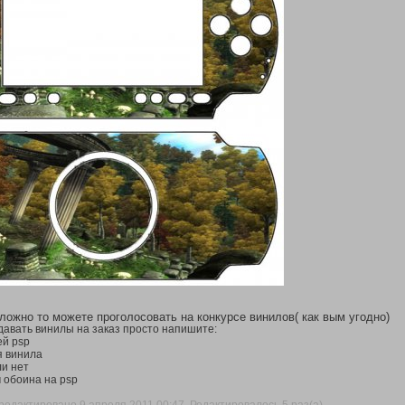
ложно то можете проголосовать на конкурсе винилов( как вым угодно)
давать винилы на заказ просто напишите:
ей psp
я винила
ли нет
 обоина на psp