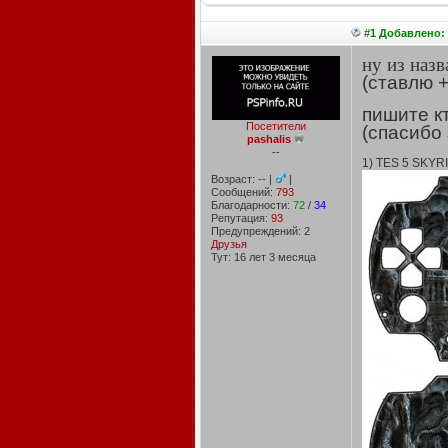
#1 Добавлено: 
ну из назв
(ставлю +
пишите к
Посетители
(спасибо 
pashalis
--
1) TES 5 SKYR
Возраст: -- |
|
Сообщений:
793
Благодарности:
72
/
34
Репутация:
93
Предупреждений: 2
Друзья
Тут: 16 лет 3 месяцa