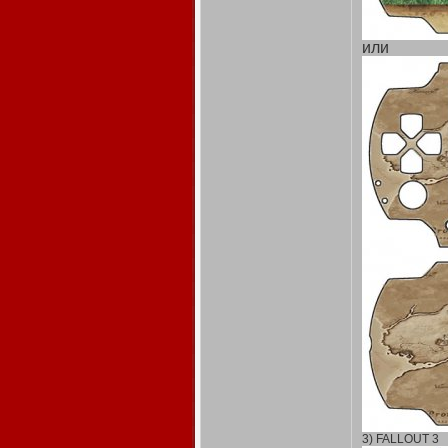
или
3) FALLOUT 3