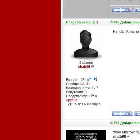
Сообщение отр
Спасибо
за пост:
1
#46 Добавлено:
FallOut Класно
Забанен
shab96
--
Возраст: 25 |
|
Сообщений:
41
Благодарности:
1
/
7
Репутация:
9
Предупреждений: 0
Друзья
Тут: 15 лет 6 месяцев
#47 Добавлено:
хочу MorrowinD
shab96
,+