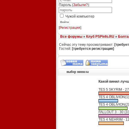
Пароль (
Забыли?
):
Чужой компьютер
Войти
[
Регистрация
]
Все форумы
»
Клуб PSPinfo.RU
»
Болта
Сейчас эту тему просматривают:
[требует
Гостей:
[требуется регистрация]
выбор винила
Какой винил лучш
TES 5 SKYRIM - 27
TES 4 OBLIVION(1)
TES 4 OBLIVION(2)
FALLOUT 3 - 30 (3
TES 4 NEHRIM - 1