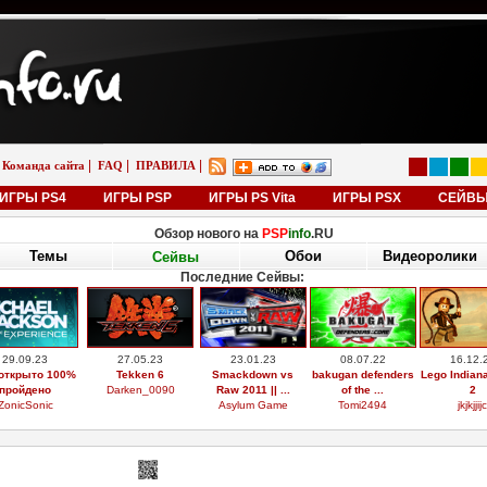
|
|
|
Команда сайта
FAQ
ПРАВИЛА
ИГРЫ PS4
ИГРЫ PSP
ИГРЫ PS Vita
ИГРЫ PSX
СЕЙВ
Обзор нового на
PSP
info
.RU
Темы
Обои
Видеоролики
Сейвы
Последние Сейвы:
29.09.23
27.05.23
23.01.23
08.07.22
16.12.
открыто 100%
Tekken 6
Smackdown vs
bakugan defenders
Lego Indian
пройдено
Darken_0090
Raw 2011 || ...
of the ...
2
ZonicSonic
Asylum Game
Tomi2494
jkjkjjijc