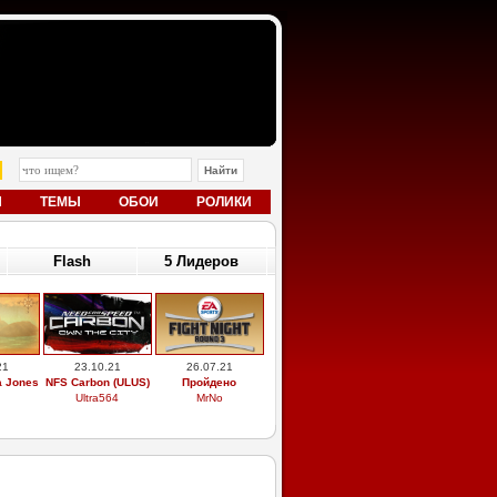
Ы
ТЕМЫ
ОБОИ
РОЛИКИ
Flash
5 Лидеров
21
23.10.21
26.07.21
a Jones
NFS Carbon (ULUS)
Пройдено
Ultra564
MrNo