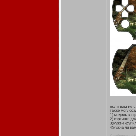
если вам не с
также могу соз
1) модель ващ
2) картинка дл
3)нужен круг и
4)нужна ли вам