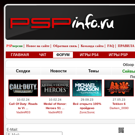
|
|
|
|
|
PSP
версия
Новое на сайте
Обратная связь
Команда сайта
FAQ
ПРАВИЛА
ГЛАВНАЯ
ЧАТ
ФОРУМ
ИГРЫ PS4
ИГРЫ PSP
Обзор 
Сходки
Новости
Темы
Сейв
По
10.02.24
10.02.24
29.09.23
27.05.23
Call Of Duty: Roads
Medal of Honor:
Всё открыто 100%
Tekken 6
to Vi ...
Heroes 51 ...
пройдено
Darken_0090
VadimR03
VadimR03
ZonicSonic
E-Mail: