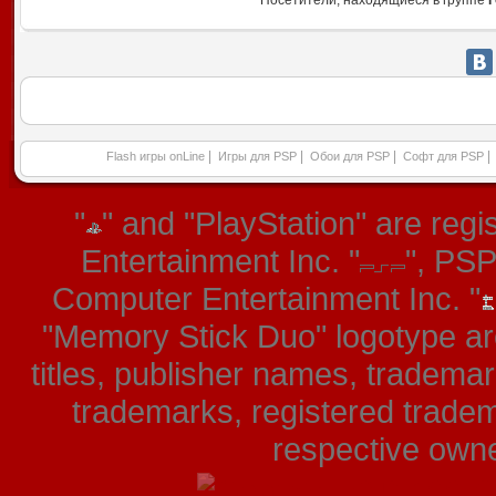
Посетители, находящиеся в группе
Г
|
|
|
|
Flash игры onLine
Игры для PSP
Обои для PSP
Софт для PSP
"
" and "PlayStation" are re
Entertainment Inc. "
", PS
Computer Entertainment Inc. "
"Memory Stick Duo" logotype ar
titles, publisher names, tradema
trademarks, registered tradem
respective owner