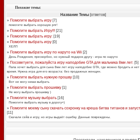
Похожие темы:
Название Темы
[ответов]
»
Помогите выбрать игру
[
7
]
помогите выбрать хорошую рпг!
»
Помогите выбрать Игру!!!
[
21
]
»
Помогите выбрать игру:
[
19
]
»
Помогите выбрать игру
[
0
]
ХЕЛП
»
Помогите выбрать игру по наруто на Wii
[
2
]
День Рождения, прескорбно, но нужный подарок другу - игра по наруто
»
Посоветуете, пожалуйста игру наподобие GTA для мальчика 8ми лет.
[
5
]
Папа хочет выбрать для сына 8ми лет игру наподобие GTA, где можно бродить и нет
время. Нужна игра для его возраста: без продажных женщин.
»
Помогите выбрать нужную прошву
[
10
]
Вот не могу никак выбрать
»
Помогите выбрать прошивку
[
1
]
Не могу выбрать прошивку )
»
Помогите музыку выбрать
[
16
]
Помогите выбрать музыку в дорогу=)
»
Помогите моему сыну скачать сохронку на креша битва титанов и запустит
[
11
]
Скачали сейв и игру, но игры выдаёт ошибку. Данные повреждены.