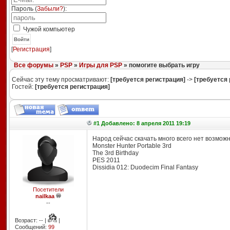
Пароль (
Забыли?
):
Чужой компьютер
Войти
[
Регистрация
]
Все форумы
»
PSP
»
Игры для PSP
» помогите выбрать игру
Сейчас эту тему просматривают:
[требуется регистрация]
->
[требуется 
Гостей:
[требуется регистрация]
#1 Добавлено: 8 апреля 2011 19:19
Народ сейчас скачать много всего нет возмож
Monster Hunter Portable 3rd
The 3rd Birthday
PES 2011
Dissidia 012: Duodecim Final Fantasy
Посетители
nailkaa
--
Возраст: -- |
|
Сообщений:
99