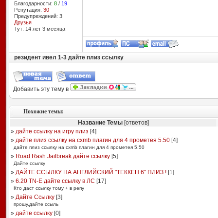
Благодарности:
8
/
19
Репутация:
30
Предупреждений: 3
Друзья
Тут: 14 лет 3 месяцa
резидент ивел 1-3 дайте плиз ссылку
Добавить эту тему в
Похожие темы:
Название Темы
[ответов]
»
дайте ссылку на игру плиз
[
4
]
»
дайте плиз ссылку на cxmb плагин для 4 прометея 5.50
[
4
]
дайте плиз ссылку на cxmb плагин для 4 прометея 5.50
»
Road Rash Jailbreak дайте ссылку
[
5
]
Дайте ссылку
»
ДАЙТЕ ССЫЛКУ НА АНГЛИЙСКИЙ "ТЕККЕН 6" ПЛИЗ !
[
1
]
»
6.20 TN-E дайте ссылку в ЛС
[
17
]
Кто даст ссылку тому + в репу
»
Дайте Ссылку
[
3
]
прошу,дайте ссыль
»
дайте ссылку
[
0
]