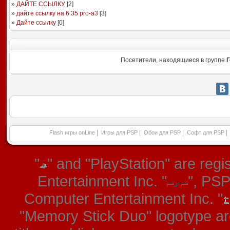
»
ДАЙТЕ ССЫЛКУ
[
2
]
»
дайте ссылку на 6.35 pro-a3
[
3
]
»
Дайте ссылку
[
0
]
Посетители, находящиеся в группе
Г
|
|
|
|
Flash игры onLine
Игры для PSP
Обои для PSP
Софт для PSP
"
" and "PlayStation" are re
Entertainment Inc. "
", PS
Computer Entertainment Inc. "
"Memory Stick Duo" logotype ar