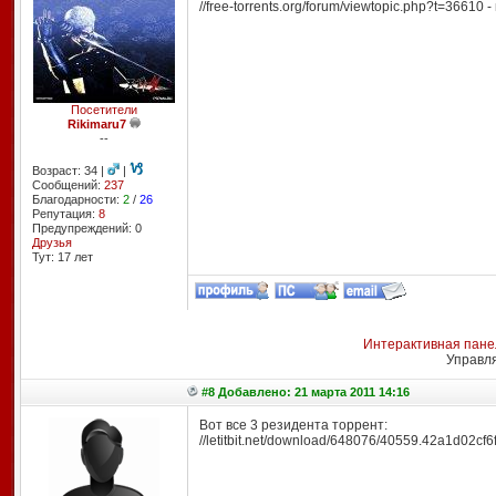
//free-torrents.org/forum/viewtopic.php?t=36610 
Посетители
Rikimaru7
--
Возраст: 34 |
|
Сообщений:
237
Благодарности:
2
/
26
Репутация:
8
Предупреждений: 0
Друзья
Тут: 17 лет
Интерактивная пане
Управл
#8 Добавлено: 21 марта 2011 14:16
Вот все 3 резидента торрент:
//letitbit.net/download/648076/40559.42a1d02cf