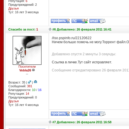
Репутация:
6
Предупреждений: 2
Друзья
Тут: 16 лет 3 месяцa
Спасибо
за пост:
1
#6 Добавлено: 26 февраля 2011 16:41
//iso.pspinfo.ru
/22120622
Ничем больше помочь не могу.Торрент файл.О
Добавлено спустя 2 минуты 3 секунды:
Ссылка в личке.Тут сайт исправляет.
Посетители
Сообщение отредактировано 26 февраля 2011 
Vobla26
--
Возраст: 35 |
|
Сообщений:
381
Благодарности:
10
/
16
Репутация:
14
Предупреждений: 0
Друзья
Тут: 16 лет 4 месяцa
#7 Добавлено: 26 февраля 2011 16:58