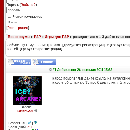
Пароль (
Забыли?
):
Чужой компьютер
Войти
[
Регистрация
]
Все форумы
»
PSP
»
Игры для PSP
» резидент ивел 1-3 дайте плиз с
Сейчас эту тему просматривают:
[требуется регистрация]
->
[требуется 
Гостей:
[требуется регистрация]
#1 Добавлено: 26 февраля 2011 15:32
народ помоги плиз дайте ссылку на анталогию 
надо чтоб шла на 6.35 про б дам плюс и благо
Забанен
lexich0204
--
Возраст: 31 |
|
Сообщений:
241