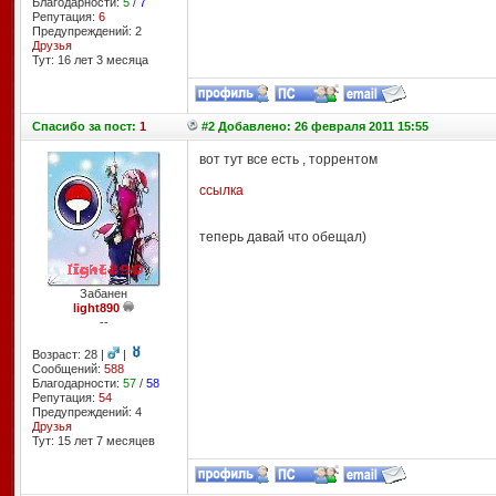
Благодарности:
5
/
7
Репутация:
6
Предупреждений: 2
Друзья
Тут: 16 лет 3 месяцa
Спасибо
за пост:
1
#2 Добавлено: 26 февраля 2011 15:55
вот тут все есть , торрентом
ссылка
теперь давай что обещал)
Забанен
light890
--
Возраст: 28 |
|
Сообщений:
588
Благодарности:
57
/
58
Репутация:
54
Предупреждений: 4
Друзья
Тут: 15 лет 7 месяцев