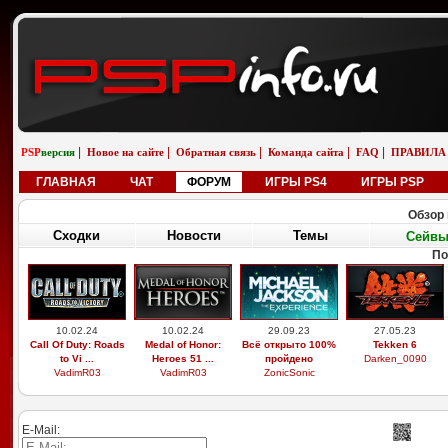
|
|
|
|
|
PSP
версия
Новое на сайте
Обратная связь
Команда сайта
FAQ
ПРАВИЛА
ГЛАВНАЯ
ЧАТ
ФОРУМ
ИГРЫ PS4
ИГРЫ PSP
Обзор 
Сходки
Новости
Темы
Сейв
По
10.02.24
10.02.24
29.09.23
27.05.23
Call Of Duty: Roads
Medal of Honor:
Всё открыто 100%
Tekken 6
to Vi ...
Heroes 51 ...
пройдено
Darken_0090
VadimR03
VadimR03
ZonicSonic
E-Mail: