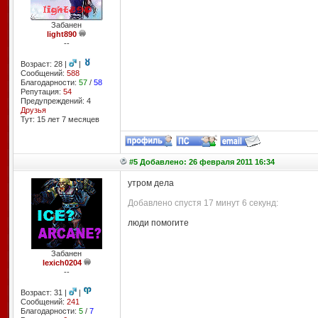
Забанен
light890
--
Возраст: 28 |
|
Сообщений:
588
Благодарности:
57
/
58
Репутация:
54
Предупреждений: 4
Друзья
Тут: 15 лет 7 месяцев
#5 Добавлено: 26 февраля 2011 16:34
утром дела
Добавлено спустя 17 минут 6 секунд:
люди помогите
Забанен
lexich0204
--
Возраст: 31 |
|
Сообщений:
241
Благодарности:
5
/
7