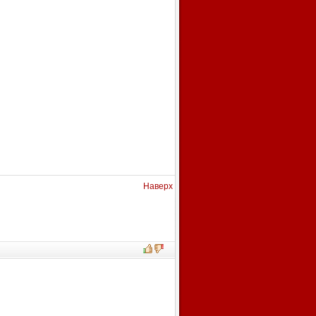
Наверх