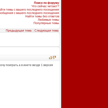
Поиск по форуму
Что сейчас читают?
йти темы с вашего последнего посещения
ообщения с вашего последнего посещения
Найти темы без ответов
Любимые темы
Популярные темы
Предыдущая тема
::
Следующая тема
очу поиграть а в инете везде 1 версия