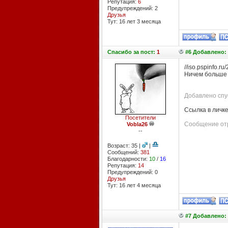
Репутация:
6
Предупреждений: 2
Друзья
Тут: 16 лет 3 месяцa
Спасибо
за пост:
1
#6 Добавлено: 
//iso.pspinfo.ru
/
Ничем больше 
Добавлено спу
Ссылка в личке
Посетители
Сообщение отр
Vobla26
--
Возраст: 35 |
|
Сообщений:
381
Благодарности:
10
/
16
Репутация:
14
Предупреждений: 0
Друзья
Тут: 16 лет 4 месяцa
#7 Добавлено: 