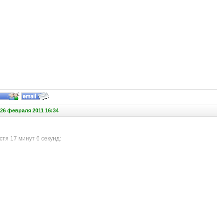
26 февраля 2011 16:34
тя 17 минут 6 секунд: