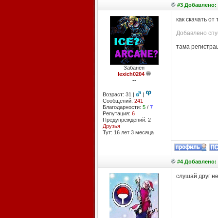
#3 Добавлено: 
как скачать от 
Добавлено спус
тама регистрац
Забанен
lexich0204
--
Возраст: 31 |
|
Сообщений:
241
Благодарности:
5
/
7
Репутация:
6
Предупреждений: 2
Друзья
Тут: 16 лет 3 месяцa
#4 Добавлено: 
слушай друг не