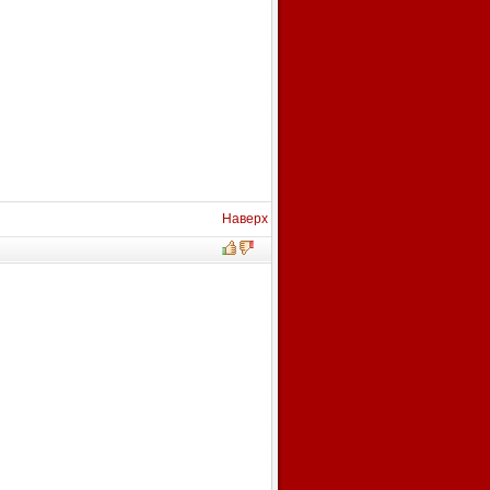
Наверх