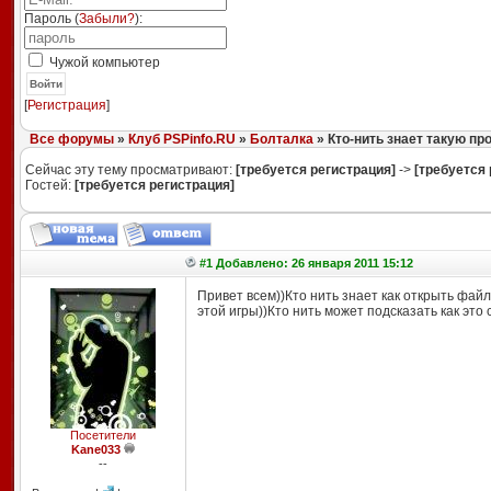
Пароль (
Забыли?
):
Чужой компьютер
Войти
[
Регистрация
]
Все форумы
»
Клуб PSPinfo.RU
»
Болталка
» Кто-нить знает такую пр
Сейчас эту тему просматривают:
[требуется регистрация]
->
[требуется 
Гостей:
[требуется регистрация]
#1 Добавлено: 26 января 2011 15:12
Привет всем))Кто нить знает как открыть файло
этой игры))Кто нить может подсказать как это
Посетители
Kane033
--