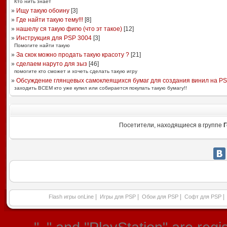
Кто нить знает
»
Ищу такую обоину
[
3
]
»
Где найти такую тему!!!
[
8
]
»
нашелу ся такую фигю (что эт такое)
[
12
]
»
Инструкция для PSP 3004
[
3
]
Помогите найти такую
»
За скок можно продать такую красоту ?
[
21
]
»
сделаем наруто для зыз
[
46
]
помогите кто сможет и хочеть сделать такую игру
»
Обсуждение глянцевых самоклеящихся бумаг для создания винил на P
заходить ВСЕМ кто уже купил или собирается покупать такую бумагу!!
Посетители, находящиеся в группе
Г
|
|
|
|
Flash игры onLine
Игры для PSP
Обои для PSP
Софт для PSP