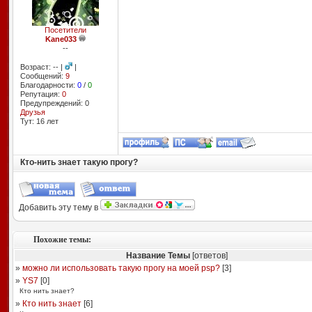
Посетители
Kane033
--
Возраст: -- |
|
Сообщений:
9
Благодарности:
0
/
0
Репутация:
0
Предупреждений: 0
Друзья
Тут: 16 лет
Кто-нить знает такую прогу?
Добавить эту тему в
Похожие темы:
Название Темы
[ответов]
»
можно ли использовать такую прогу на моей psp?
[
3
]
»
YS7
[
0
]
Кто нить знает?
»
Кто нить знает
[
6
]