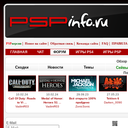
|
|
|
|
|
PSP
версия
Новое на сайте
Обратная связь
Команда сайта
FAQ
ПРАВИЛА
ГЛАВНАЯ
ЧАТ
ФОРУМ
ИГРЫ PS4
ИГРЫ PSP
Обзор 
Сходки
Новости
Темы
Сейв
По
10.02.24
10.02.24
29.09.23
27.05.23
Call Of Duty: Roads
Medal of Honor:
Всё открыто 100%
Tekken 6
to Vi ...
Heroes 51 ...
пройдено
Darken_0090
VadimR03
VadimR03
ZonicSonic
E-Mail: