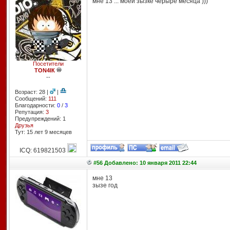
мне 13 ... моей зызке черыре месяца )))
Посетители
TОN4IК
--
Возраст: 28 |
|
Сообщений:
111
Благодарности:
0
/
3
Репутация:
3
Предупреждений: 1
Друзья
Тут: 15 лет 9 месяцев
ICQ: 619821503
#56 Добавлено: 10 января 2011 22:44
мне 13
зызе год