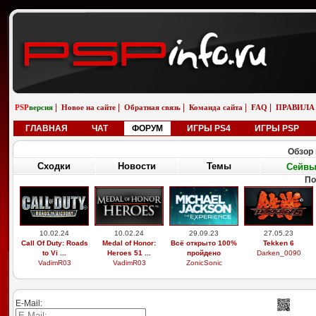
|
|
|
|
|
PSP
версия
Новое на сайте
Обратная связь
Команда сайта
FAQ
ПРАВИЛА
ГЛАВНАЯ
ЧАТ
ФОРУМ
ИГРЫ PS4
ИГРЫ PSP
Обзор 
Сходки
Новости
Темы
Сейв
По
10.02.24
10.02.24
29.09.23
27.05.23
Call Of Duty: Roads
Medal of Honor:
Всё открыто 100%
Tekken 6
to Vi ...
Heroes 51 ...
пройдено
Darken_0090
VadimR03
VadimR03
ZonicSonic
E-Mail: