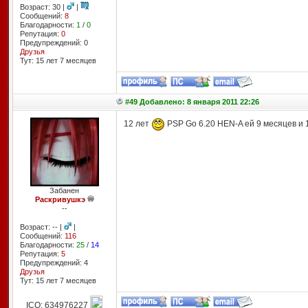
Возраст: 30 |
|
Сообщений:
8
Благодарности:
1
/
0
Репутация:
0
Предупреждений: 0
Друзья
Тут: 15 лет 7 месяцев
#49 Добавлено: 8 января 2011 22:26
12 лет
PSP Go 6.20 HEN-A ей 9 месяцев и 
Забанен
Раскривушкэ
--
Возраст: -- |
|
Сообщений:
116
Благодарности:
25
/
14
Репутация:
5
Предупреждений: 4
Друзья
Тут: 15 лет 7 месяцев
ICQ: 634976227