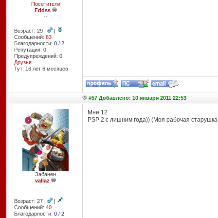
Посетители
Fddss
--
Возраст: 29 |
|
Сообщений:
63
Благодарности:
0
/
2
Репутация:
0
Предупреждений: 0
Друзья
Тут: 16 лет 6 месяцев
#57 Добавлено: 10 января 2011 22:53
Мне 12
PSP 2 с лишним года)) (Моя рабочая старушка
Забанен
vallaz
--
Возраст: 27 |
|
Сообщений:
40
Благодарности:
0
/
2