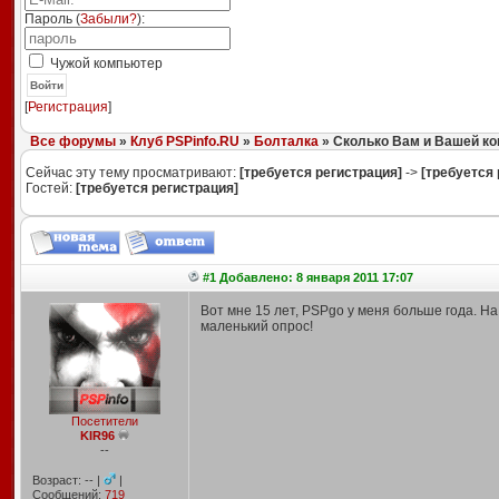
Пароль (
Забыли?
):
Чужой компьютер
Войти
[
Регистрация
]
Все форумы
»
Клуб PSPinfo.RU
»
Болталка
» Сколько Вам и Вашей ко
Сейчас эту тему просматривают:
[требуется регистрация]
->
[требуется 
Гостей:
[требуется регистрация]
#1 Добавлено: 8 января 2011 17:07
Вот мне 15 лет, PSPgo у меня больше года. На
маленький опрос!
Посетители
KIR96
--
Возраст: -- |
|
Сообщений:
719