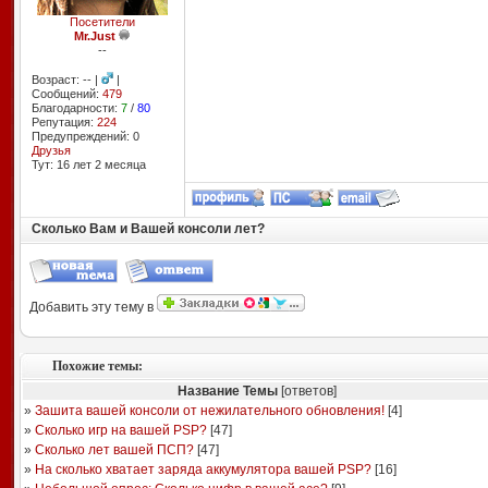
Посетители
Mr.Just
--
Возраст: -- |
|
Сообщений:
479
Благодарности:
7
/
80
Репутация:
224
Предупреждений: 0
Друзья
Тут: 16 лет 2 месяцa
Сколько Вам и Вашей консоли лет?
Добавить эту тему в
Похожие темы:
Название Темы
[ответов]
»
Зашита вашей консоли от нежилательного обновления!
[
4
]
»
Сколько игр на вашей PSP?
[
47
]
»
Сколько лет вашей ПСП?
[
47
]
»
На сколько хватает заряда аккумулятора вашей PSP?
[
16
]