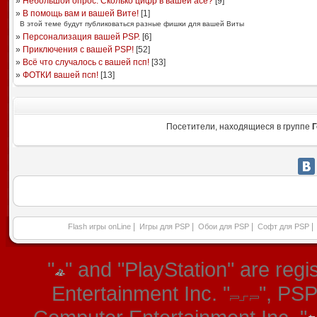
»
Небольшой опрос: Сколько цифр в вашей асе?
[
9
]
»
В помощь вам и вашей Вите!
[
1
]
В этой теме будут публиковаться разные фишки для вашей Виты
»
Персонализация вашей PSP.
[
6
]
»
Приключения с вашей PSP!
[
52
]
»
Всё что случалось с вашей псп!
[
33
]
»
ФОТКИ вашей псп!
[
13
]
Посетители, находящиеся в группе
Г
|
|
|
|
Flash игры onLine
Игры для PSP
Обои для PSP
Софт для PSP
"
" and "PlayStation" are re
Entertainment Inc. "
", PS