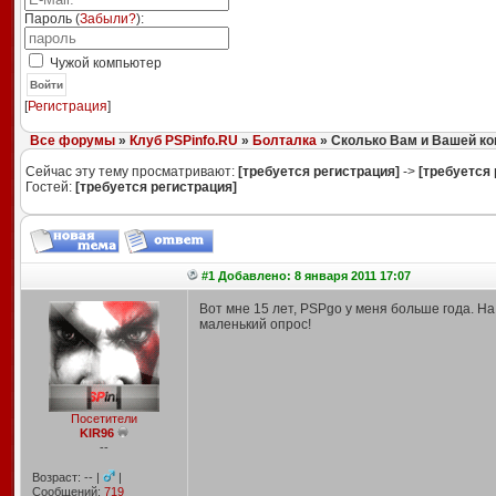
Пароль (
Забыли?
):
Чужой компьютер
Войти
[
Регистрация
]
Все форумы
»
Клуб PSPinfo.RU
»
Болталка
» Сколько Вам и Вашей ко
Сейчас эту тему просматривают:
[требуется регистрация]
->
[требуется 
Гостей:
[требуется регистрация]
#1 Добавлено: 8 января 2011 17:07
Вот мне 15 лет, PSPgo у меня больше года. На
маленький опрос!
Посетители
KIR96
--
Возраст: -- |
|
Сообщений:
719