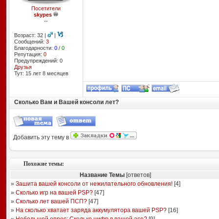
Посетители
skypes
--
Возраст: 32 |
|
Сообщений:
3
Благодарности:
0
/
0
Репутация:
0
Предупреждений: 0
Друзья
Тут: 15 лет 8 месяцев
Сколько Вам и Вашей консоли лет?
Добавить эту тему в
Похожие темы:
Название Темы
[ответов]
»
Зашита вашей консоли от нежилательного обновления!
[
4
]
»
Сколько игр на вашей PSP?
[
47
]
»
Сколько лет вашей ПСП?
[
47
]
»
На сколько хватает заряда аккумулятора вашей PSP?
[
16
]