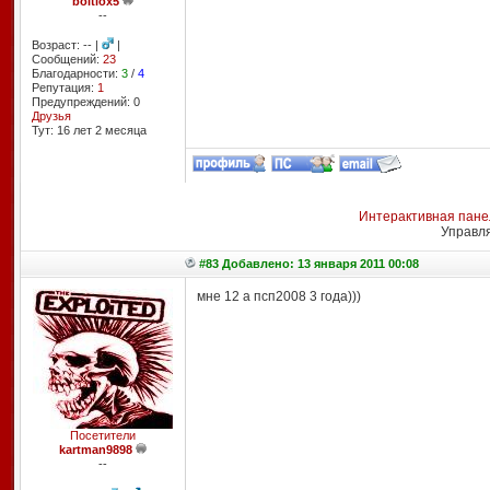
boltlox5
--
Возраст: -- |
|
Сообщений:
23
Благодарности:
3
/
4
Репутация:
1
Предупреждений: 0
Друзья
Тут: 16 лет 2 месяцa
Интерактивная пане
Управл
#83 Добавлено: 13 января 2011 00:08
мне 12 а псп2008 3 года)))
Посетители
kartman9898
--