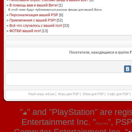
»
Небольшой опрос: Сколько цифр в вашей асе?
[
9
]
»
В помощь вам и вашей Вите!
[
1
]
В этой теме будут публиковаться разные фишки для вашей Виты
»
Персонализация вашей PSP.
[
6
]
»
Приключения с вашей PSP!
[
52
]
»
Всё что случалось с вашей псп!
[
33
]
»
ФОТКИ вашей псп!
[
13
]
Посетители, находящиеся в группе
Г
|
|
|
|
Flash игры onLine
Игры для PSP
Обои для PSP
Софт для PSP
"
" and "PlayStation" are re
Entertainment Inc. "
", PS