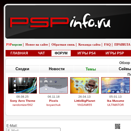
|
|
|
|
|
PSP
версия
Новое на сайте
Обратная связь
Команда сайта
FAQ
ПРАВИЛА
ГЛАВНАЯ
ЧАТ
ФОРУМ
ИГРЫ PS4
ИГРЫ PSP
Обзор 
Сходки
Новости
Сейв
Темы
П
08.08.25
06.11.18
26.04.13
05.01.13
Sony Aero Theme
Pixels
LittleBigPlanet
Ika Musume
randomizer562
boyarchuk
YAGAMI55
ULTIMATOR
E-Mail: