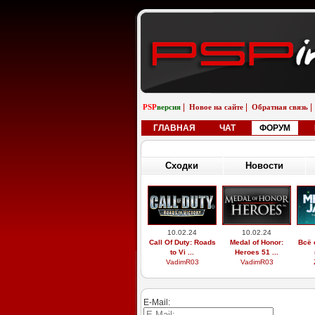
|
|
|
PSP
версия
Новое на сайте
Обратная связь
ГЛАВНАЯ
ЧАТ
ФОРУМ
Сходки
Новости
10.02.24
10.02.24
Call Of Duty: Roads
Medal of Honor:
Всё 
to Vi ...
Heroes 51 ...
VadimR03
VadimR03
E-Mail: