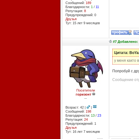
Сообщений:
189
Благодарности:
1
/
11
Репутация:
8
Предупреждений: 0
Друзья
Тут: 15 лет 9 месяцев
#7 Добавлено: 
Цитата: BoYa
у меня както 
Попробуй с дру
Сообщение отр
Посетители
горизонт
--
Возраст: 42 |
|
Сообщений:
198
Благодарности:
13
/
23
Репутация:
24
Предупреждений: 1
Друзья
Тут: 16 лет 7 месяцев