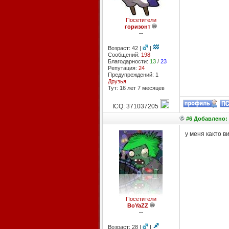
Посетители
горизонт
--
Возраст: 42 |
|
Сообщений:
198
Благодарности:
13
/
23
Репутация:
24
Предупреждений: 1
Друзья
Тут: 16 лет 7 месяцев
ICQ: 371037205
#6 Добавлено: 
у меня както в
Посетители
BoYaZZ
--
Возраст: 28 |
|