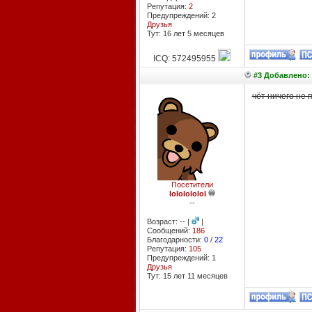
Репутация:
2
Предупреждений: 2
Друзья
Тут: 16 лет 5 месяцев
ICQ: 572495955
#3 Добавлено: 
чёт ничего не 
Посетители
lololololol
--
Возраст: -- |
|
Сообщений:
186
Благодарности:
0
/
22
Репутация:
105
Предупреждений: 1
Друзья
Тут: 15 лет 11 месяцев