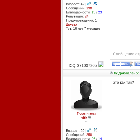
Возраст: 42 |
|
Сообщений:
198
Благодарности:
13
/
23
Репутация:
24
Предупреждений: 1
Друзья
Тут: 16 лет 7 месяцев
Сообщение отр
ICQ: 371037205
#2 Добавлено: 
это как так?
Посетители
vitk
--
Возраст: 29 |
|
Сообщений:
258
Благодарности:
26
/
14