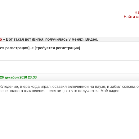
На
Найти с
o
» Вот такая вот фигня. получилась у меня:). Видео.
ся регистрация]
->
[требуется регистрация]
26 декабря 2010 23:33
людение, вчера когда играл, оставил включённой на паузе, и забыл совсем, с
после полного выключения - слетает, вот что получается. Моё видео.