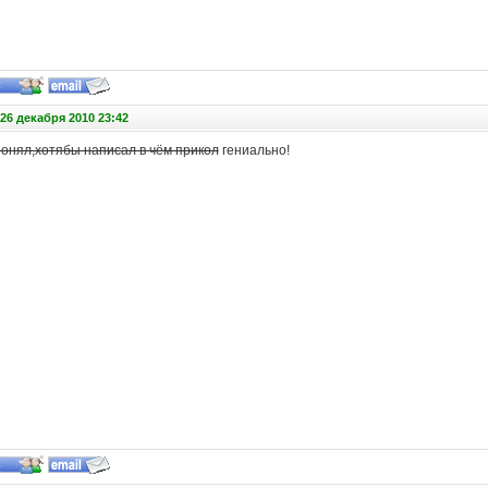
26 декабря 2010 23:42
понял,хотябы написал в чём прикол
гениально!