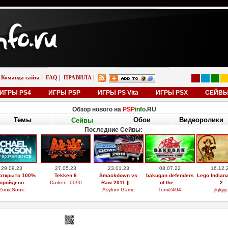
|
|
|
Команда сайта
FAQ
ПРАВИЛА
ИГРЫ PS4
ИГРЫ PSP
ИГРЫ PS Vita
ИГРЫ PSX
СЕЙВ
Обзор нового на
PSP
info
.RU
Темы
Обои
Видеоролики
Сейвы
Последние Сейвы:
29.09.23
27.05.23
23.01.23
08.07.22
16.12.
открыто 100%
Tekken 6
Smackdown vs
bakugan defenders
Lego Indian
пройдено
Darken_0090
Raw 2011 || ...
of the ...
2
ZonicSonic
Asylum Game
Tomi2494
jkjkjjijc