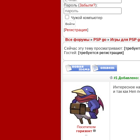
Пароль (
Забыли?
):
Чужой компьютер
Войти
[
Регистрация
]
Все форумы
»
PSP go
»
Игры для PSP g
Сейчас эту тему просматривают:
[требует
Гостей:
[требуется регистрация]
#1 Добавлено: 
Интересное наб
и так как Hen 
Посетители
горизонт
--