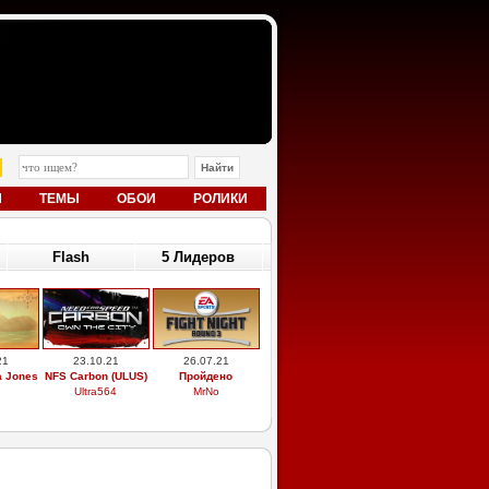
Ы
ТЕМЫ
ОБОИ
РОЛИКИ
Flash
5 Лидеров
21
23.10.21
26.07.21
a Jones
NFS Carbon (ULUS)
Пройдено
Ultra564
MrNo