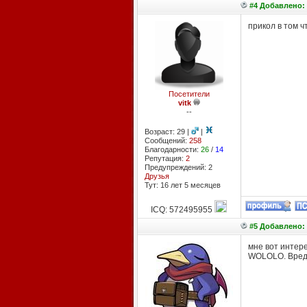
#4 Добавлено: 
прикол в том ч
Посетители
vitk
--
Возраст: 29 |
|
Сообщений:
258
Благодарности:
26
/
14
Репутация:
2
Предупреждений: 2
Друзья
Тут: 16 лет 5 месяцев
ICQ: 572495955
#5 Добавлено: 
мне вот интере
WOLOLO. Вреда 