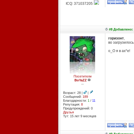
ICQ: 371037205
#8 Добавлено: 
горизонт
,
во загрузилось 
о_О я в ах*е!
Посетители
BoYaZZ
--
Возраст: 28 |
|
Сообщений:
189
Благодарности:
1
/
11
Репутация:
8
Предупреждений: 0
Друзья
Тут: 15 лет 9 месяцев