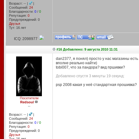
Возраст: -- |
|
Сообщений:
24
Благодарности:
0
/
0
Репутация:
0
Предупреждений: 0
Друзья
Тут: 16 лет
ICQ: 2098977
#16 Добавлено: 9 августа 2010 11:31
dan2377, я понял) просто у нас магазины есть
вполне реально найти)
tobi007, что за пандора? вид пршивки?
Добавлено спустя 3 минуты 19 секунд:
psp 2008 какая у неё стандартная прошивка?
Посетители
Redsoul
--
Возраст: -- |
|
Сообщений:
24
Благодарности:
0
/
0
Репутация:
0
Предупреждений: 0
Друзья
Тут: 16 лет