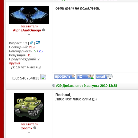
бери фет не пожалееш.
Посетители
AlphaAndOmega
--
Возраст: 33 |
|
Сообщений:
219
Благодарности:
5
/
25
Репутация:
11
Предупреждений: 2
Друзья
Тут: 16 лет 4 месяцa
ICQ: 548764833
#29 Добавлено: 9 августа 2010 13:38
Redsoul
,
Либо Фэт либо слим ))))
Посетители
zoomk
--