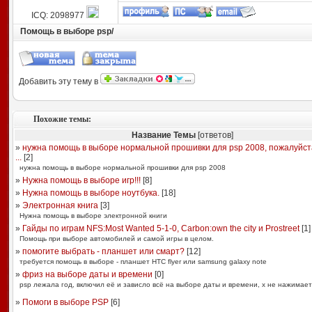
ICQ: 2098977
Помощь в выборе psp/
Добавить эту тему в
Похожие темы:
Название Темы
[ответов]
»
нужна помощь в выборе нормальной прошивки для psp 2008, пожалуйста
...
[
2
]
нужна помощь в выборе нормальной прошивки для psp 2008
»
Нужна помощь в выборе игр!!!
[
8
]
»
Нужна помощь в выборе ноутбука.
[
18
]
»
Электронная книга
[
3
]
Нужна помощь в выборе электронной книги
»
Гайды по играм NFS:Most Wanted 5-1-0, Carbon:own the city и Prostreet
[
1
]
Помощь при выборе автомобилей и самой игры в целом.
»
помогите выбрать - планшет или смарт?
[
12
]
требуется помощь в выборе - планшет HTC flyer или samsung galaxy note
»
фриз на выборе даты и времени
[
0
]
psp лежала год, включил её и зависло всё на выборе даты и времени, х не нажимает
»
Помоги в выборе PSP
[
6
]