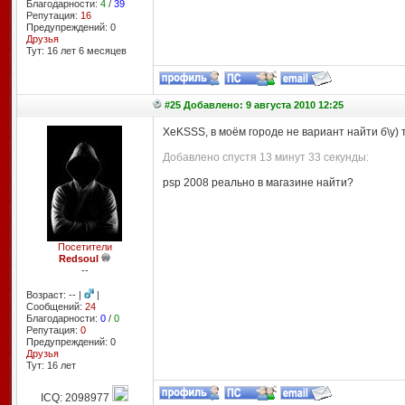
Благодарности:
4
/
39
Репутация:
16
Предупреждений: 0
Друзья
Тут: 16 лет 6 месяцев
#25 Добавлено: 9 августа 2010 12:25
XeKSSS, в моём городе не вариант найти б\у) 
Добавлено спустя 13 минут 33 секунды:
psp 2008 реально в магазине найти?
Посетители
Redsoul
--
Возраст: -- |
|
Сообщений:
24
Благодарности:
0
/
0
Репутация:
0
Предупреждений: 0
Друзья
Тут: 16 лет
ICQ: 2098977