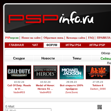
|
|
|
|
|
PSP
версия
Новое на сайте
Обратная связь
Команда сайта
FAQ
ПРАВИЛА
ГЛАВНАЯ
ЧАТ
ФОРУМ
ИГРЫ PS4
ИГРЫ PSP
Обзор 
Сходки
Новости
Темы
Сейв
По
10.02.24
10.02.24
29.09.23
27.05.23
Call Of Duty: Roads
Medal of Honor:
Всё открыто 100%
Tekken 6
to Vi ...
Heroes 51 ...
пройдено
Darken_0090
VadimR03
VadimR03
ZonicSonic
E-Mail: