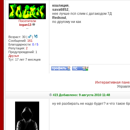
коалиция
,
sava6852
,
нее лучше псп слим с датакодом 7Д
Redsoul
,
Посетители
по другому ни как
iogan13
--
Возраст: 30 |
|
Сообщений:
161
Благодарности:
0
/
5
Репутация:
2
Предупреждений: 1
Друзья
Тут: 17 лет 7 месяцев
Интерактивная пане
Управл
#23 Добавлено: 9 августа 2010 11:48
ну её разбирать не надо будет? и что такое б