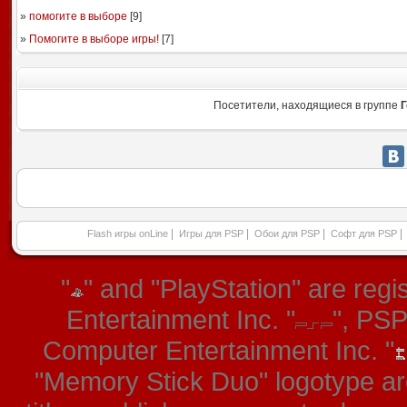
»
помогите в выборе
[
9
]
»
Помогите в выборе игры!
[
7
]
Посетители, находящиеся в группе
Г
|
|
|
|
Flash игры onLine
Игры для PSP
Обои для PSP
Софт для PSP
"
" and "PlayStation" are re
Entertainment Inc. "
", PS
Computer Entertainment Inc. "
"Memory Stick Duo" logotype ar