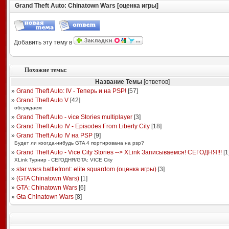
Grand Theft Auto: Chinatown Wars [оценка игры]
Добавить эту тему в
Похожие темы:
Название Темы
[ответов]
»
Grand Theft Auto: IV - Теперь и на PSP!
[
57
]
»
Grand Theft Auto V
[
42
]
обсуждаем
»
Grand Theft Auto - vice Stories multiplayer
[
3
]
»
Grand Theft Auto IV - Episodes From Liberty City
[
18
]
»
Grand Theft Auto IV на PSP
[
9
]
Будет ли коогда-нибудь GTA 4 портирована на psp?
»
Grand Theft Auto - Vice City Stories --> XLink Записываемся! СЕГОДНЯ!!!
[
1
XLink Турнир - СЕГОДНЯ/GTA: VICE City
»
star wars battlefront: elite squardom (оценка игры)
[
3
]
»
(GTA Chinatown Wars)
[
1
]
»
GTA: Chinatown Wars
[
6
]
»
Gta Chinatown Wars
[
8
]