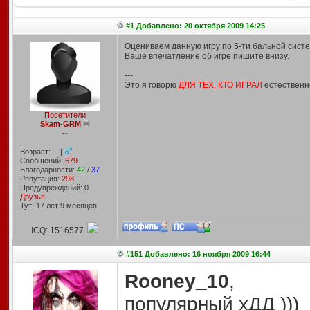
#1 Добавлено: 20 октября 2009 14:25
Оцениваем данную игру по 5-ти бальной систе
Ваше впечатление об игре пишите внизу.
---
Это я говорю
ДЛЯ ТЕХ, КТО ИГРАЛ
естественно
Посетители
Skam-GRM
--
Возраст: -- |
|
Сообщений:
679
Благодарности:
42
/
37
Репутация:
298
Предупреждений: 0
Друзья
Тут: 17 лет 9 месяцев
ICQ: 1516577
#151 Добавлено: 16 ноября 2009 16:44
Rooney_10
,
популярный хДД )))