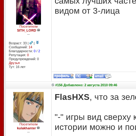
самых лучших частей
видом от 3-лица
Посетители
SITH_LORD
--
Возраст: 33 |
|
Сообщений:
14
Благодарности:
0
/
2
Репутация:
0
Предупреждений: 0
Друзья
Тут: 16 лет
#156 Добавлено: 2 августа 2010 09:46
FlasHXS
, что за з
"-" игры вид сверху
истории можно и по
Посетители
kulakhanter
--