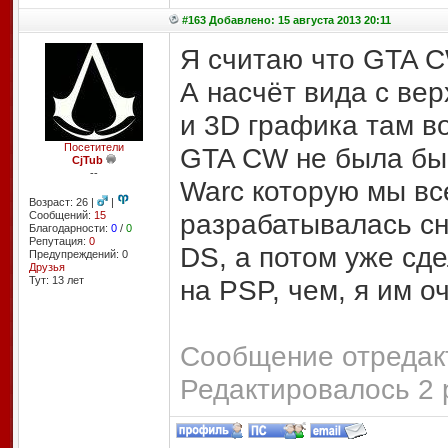
#163 Добавлено: 15 августа 2013 20:11
Я считаю что GTA C
А насчёт вида с вер
и 3D графика там в
Посетители
GTA CW не была бы 
CjTub
--
Warc которую мы вс
Возраст: 26 |
|
разрабатывалась сн
Сообщений:
15
Благодарности:
0
/
0
Репутация:
0
DS, а потом уже с
Предупреждений: 0
Друзья
Тут: 13 лет
на PSP, чем, я им о
Сообщение отредакт
Редактировалось 2 