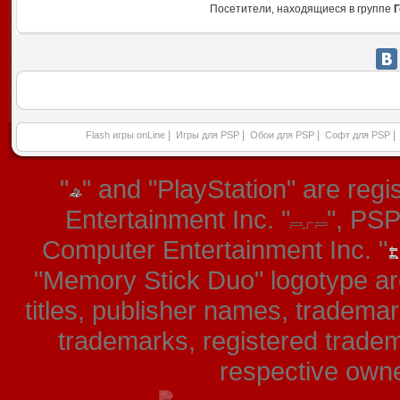
Посетители, находящиеся в группе
Г
|
|
|
|
Flash игры onLine
Игры для PSP
Обои для PSP
Софт для PSP
"
" and "PlayStation" are re
Entertainment Inc. "
", PS
Computer Entertainment Inc. "
"Memory Stick Duo" logotype ar
titles, publisher names, tradema
trademarks, registered tradem
respective owner