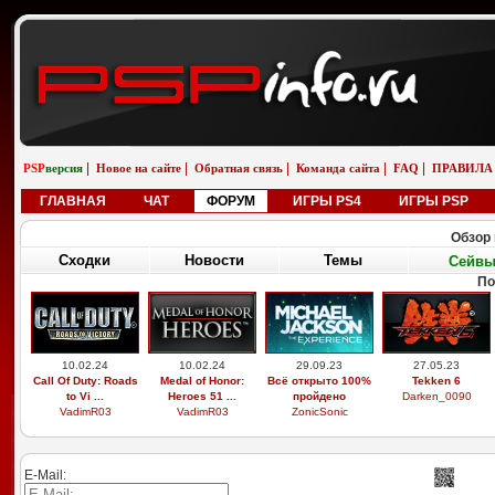
|
|
|
|
|
PSP
версия
Новое на сайте
Обратная связь
Команда сайта
FAQ
ПРАВИЛА
ГЛАВНАЯ
ЧАТ
ФОРУМ
ИГРЫ PS4
ИГРЫ PSP
Обзор 
Сходки
Новости
Темы
Сейв
По
10.02.24
10.02.24
29.09.23
27.05.23
Call Of Duty: Roads
Medal of Honor:
Всё открыто 100%
Tekken 6
to Vi ...
Heroes 51 ...
пройдено
Darken_0090
VadimR03
VadimR03
ZonicSonic
E-Mail: