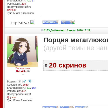
Благодарности:
42
/
37
Репутация:
298
Предупреждений: 0
Друзья
Тут: 17 лет 9 месяцев
ICQ: 1516577
#153 Добавлено: 2 июля 2010 15:22
Порция мегаглюк
(другой темы не на
20 скринов
Посетители
Shirakiin
--
Возраст: 34 |
|
Сообщений:
2660
Благодарности:
31
/
164
Репутация:
322
Предупреждений: 3
Друзья
Тут: 17 лет 2 месяцa