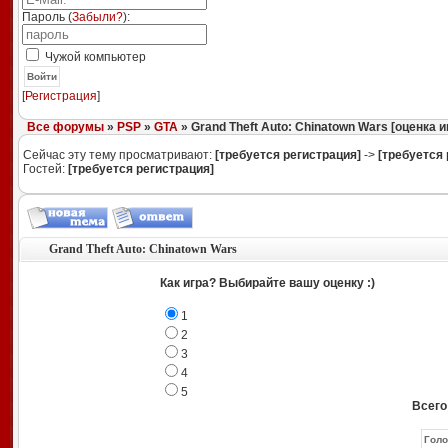
Пароль (
Забыли?
):
Чужой компьютер
Войти
[
Регистрация
]
Все форумы
»
PSP
»
GTA
» Grand Theft Auto: Chinatown Wars [оценка и
Сейчас эту тему просматривают:
[требуется регистрация]
->
[требуется 
Гостей:
[требуется регистрация]
Grand Theft Auto: Chinatown Wars
Как игра? Выбирайте вашу оценку :)
1
2
3
4
5
Всего