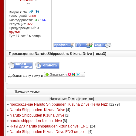
--
Возраст: 34 |
|
Сообщений:
2660
Благодарности:
31
/
164
Репутация:
322
Предупреждений: 3
Друзья
Тут: 17 лет 2 месяцa
Прохождение Naruto Shippuuden: Kizuna Drive (тема3)
Добавить эту тему в
Похожие темы:
Название Темы
[ответов]
»
прохождение Naruto Shippuuden: Kizuna Drive (Тема №2)
[
1279
]
»
Naruto Shippuuden: Kizuna Drive
[
4
]
»
Naruto Shippuuden Kizuna Drive
[
2
]
»
naruto shippuuden kizuna drive
[
6
]
»
читы для naruto shippuuden kizuna drive [ENG]
[
24
]
»
Naruto Shippuuden Kizuna Drive ENG скоро ...
[
4
]