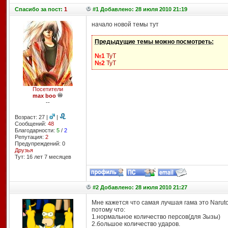
Спасибо
за пост:
1
#1 Добавлено: 28 июля 2010 21:19
начало новой темы тут
Предыдущие темы можно посмотреть:
№1
ТуТ
№2
ТуТ
Посетители
max boo
--
Возраст: 27 |
|
Сообщений:
48
Благодарности:
5
/
2
Репутация:
2
Предупреждений: 0
Друзья
Тут: 16 лет 7 месяцев
#2 Добавлено: 28 июля 2010 21:27
Мне кажется что самая лучшая гама это Naruto 
потому что:
1.нормальное количество персов(для Зызы)
2.большое количество ударов.