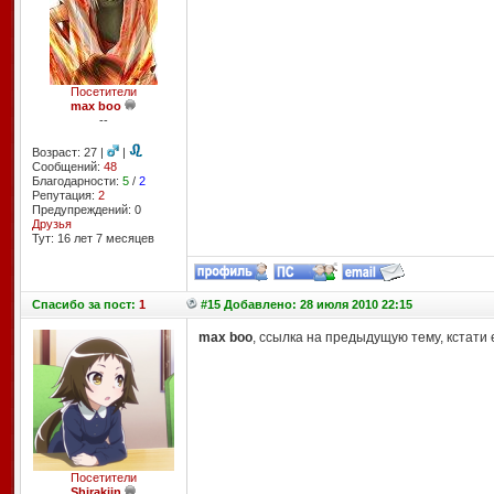
Посетители
max boo
--
Возраст: 27 |
|
Сообщений:
48
Благодарности:
5
/
2
Репутация:
2
Предупреждений: 0
Друзья
Тут: 16 лет 7 месяцев
Спасибо
за пост:
1
#15 Добавлено: 28 июля 2010 22:15
max boo
, ссылка на предыдущую тему, кстати
Посетители
Shirakiin