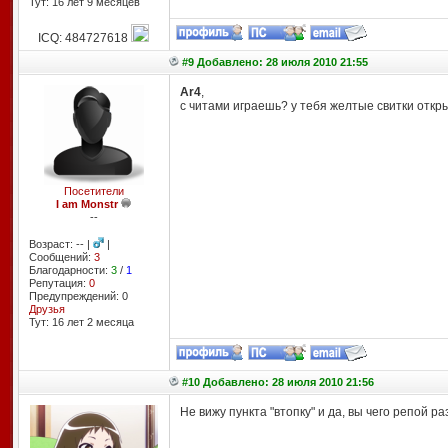
Тут: 16 лет 9 месяцев
ICQ: 484727618
#9 Добавлено: 28 июля 2010 21:55
Ar4
,
с читами играешь? у тебя желтые свитки откр
Посетители
I am Monstr
--
Возраст: -- |
|
Сообщений:
3
Благодарности:
3
/
1
Репутация:
0
Предупреждений: 0
Друзья
Тут: 16 лет 2 месяцa
#10 Добавлено: 28 июля 2010 21:56
Не вижу пункта "втопку" и да, вы чего репой 