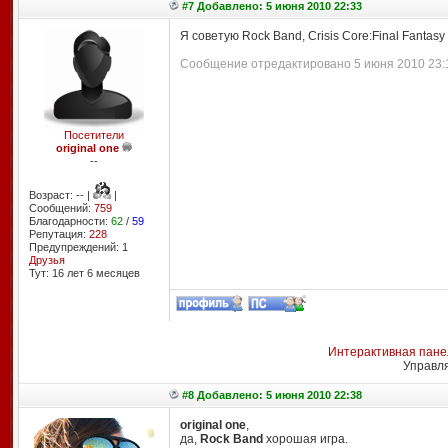
#7 Добавлено: 5 июня 2010 22:33
Я советую Rock Band, Crisis Core:Final Fantasy
Сообщение отредактировано 5 июня 2010 23:1
Посетители
original one
--
Возраст: -- |
|
Сообщений:
759
Благодарности:
62
/
59
Репутация:
228
Предупреждений: 1
Друзья
Тут: 16 лет 6 месяцев
Интерактивная пане
Управл
#8 Добавлено: 5 июня 2010 22:38
original one
,
да,
Rock Band
хорошая игра.