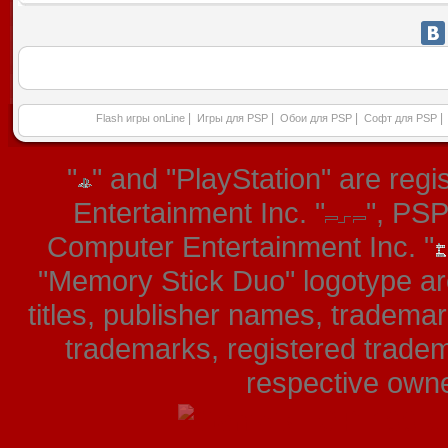
|
|
|
|
Flash игры onLine
Игры для PSP
Обои для PSP
Софт для PSP
"
" and "PlayStation" are re
Entertainment Inc. "
", PS
Computer Entertainment Inc. "
"Memory Stick Duo" logotype ar
titles, publisher names, tradema
trademarks, registered tradem
respective owner