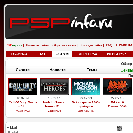
|
|
|
|
|
PSP
версия
Новое на сайте
Обратная связь
Команда сайта
FAQ
ПРАВИЛА
ГЛАВНАЯ
ЧАТ
ФОРУМ
ИГРЫ PS4
ИГРЫ PSP
Обзор 
Сходки
Новости
Темы
Сейв
По
10.02.24
10.02.24
29.09.23
27.05.23
Call Of Duty: Roads
Medal of Honor:
Всё открыто 100%
Tekken 6
to Vi ...
Heroes 51 ...
пройдено
Darken_0090
VadimR03
VadimR03
ZonicSonic
E-Mail: