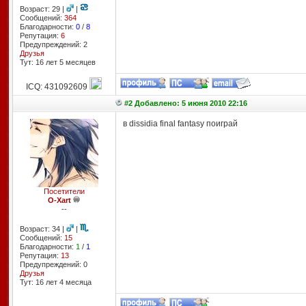
Возраст: 29 |
|
Сообщений:
364
Благодарности:
0
/
8
Репутация:
6
Предупреждений: 2
Друзья
Тут: 16 лет 5 месяцев
ICQ: 431092609
#2 Добавлено: 5 июня 2010 22:16
в dissidia final fantasy поиграй
Посетители
O-Xart
--
Возраст: 34 |
|
Сообщений:
15
Благодарности:
1
/
1
Репутация:
13
Предупреждений: 0
Друзья
Тут: 16 лет 4 месяцa