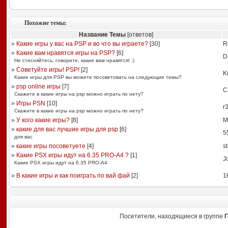
Похожие темы:
Название Темы
[ответов]
»
Какие игры у вас на PSP и во что вы играете?
[
30
]
R
»
Какие вам нравятся игры на PSP?
[
6
]
D
Не стесняйтесь, говорите, какие вам нравятся! :)
»
Советуйте игры! PSP!
[
2
]
K
Какие игры для PSP вы можете посоветовать на следующие темы?
»
psp online игры
[
7
]
С
Скажите в какие игры на psp можно играть по нету?
»
Игры PSN
[
10
]
r3
Скажите в какие игры на psp можно играть по нету?
»
У кого какие игры?
[
8
]
M
»
какие для вас лучшие игры для psp
[
6
]
5
для вас
»
какие игры посоветуете
[
4
]
s
»
Какие PSX игры идут на 6.35 PRO-A4 ?
[
1
]
J
Какие PSX игры идут на 6.35 PRO-A4
»
В какие игры и как поиграть по вай фай
[
2
]
1
Посетители, находящиеся в группе
Г