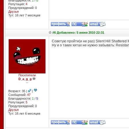
Благодарности:
1
/
0
Репутация:
4
Предупреждений: 0
Друзья
Тут: 16 лет 7 месяцев
#6 Добавлено: 5 июня 2010 22:31
Советую пройти(и не раз) Silent Hill Shattered
Ну и о таких хитах не нужно забывать: Resistanc
Посетители
D_a_g_g
--
Возраст: 35 |
|
Сообщений:
47
Благодарности:
1
/
5
Репутация:
5
Предупреждений: 0
Друзья
Тут: 16 лет 6 месяцев