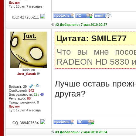
Друзья
Тут: 16 лет 7 месяцев
ICQ: 427236211
#2 Добавлено: 7 мая 2010 20:27
Цитата: SMILE77
Что вы мне посов
RADEON HD 5830 и
Забанен
Just_Sasuk
--
Лучше оставь прежн
Возраст: 29 |
|
Сообщений:
542
другая?
Благодарности:
22
/
48
Репутация:
86
Предупреждений: 0
Друзья
Тут: 17 лет 4 месяцa
ICQ: 369407684
#3 Добавлено: 7 мая 2010 20:34