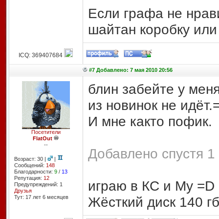
Если графа не нрави
шайтан коробку или
ICQ: 369407684
#7 Добавлено: 7 мая 2010 20:56
блин забейте у мен
из новинок не идёт.
И мне както пофик.
Посетители
FlatOut
--
Добавлено спустя 1 
Возраст: 30 |
|
Сообщений:
148
Благодарности:
9
/
13
Репутация:
12
играю в КС и Му =D
Предупреждений: 1
Друзья
Тут: 17 лет 6 месяцев
Жёсткий диск 140 г