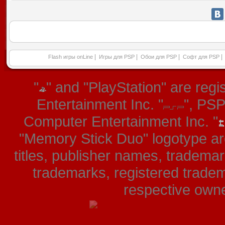
|
|
|
|
Flash игры onLine
Игры для PSP
Обои для PSP
Софт для PSP
"
" and "PlayStation" are re
Entertainment Inc. "
", PS
Computer Entertainment Inc. "
"Memory Stick Duo" logotype ar
titles, publisher names, tradema
trademarks, registered tradem
respective owner