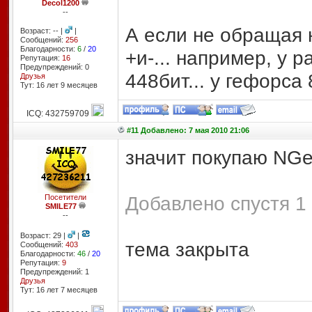
Decol1200
--
А если не обращая н
Возраст: -- |
|
Сообщений:
256
Благодарности:
6
/
20
+и-... например, у р
Репутация:
16
Предупреждений: 0
448бит... у гефорса 
Друзья
Тут: 16 лет 9 месяцев
ICQ: 432759709
#11 Добавлено: 7 мая 2010 21:06
значит покупаю NGe
Добавлено спустя 1 
Посетители
SMILE77
--
Возраст: 29 |
|
тема закрыта
Сообщений:
403
Благодарности:
46
/
20
Репутация:
9
Предупреждений: 1
Друзья
Тут: 16 лет 7 месяцев