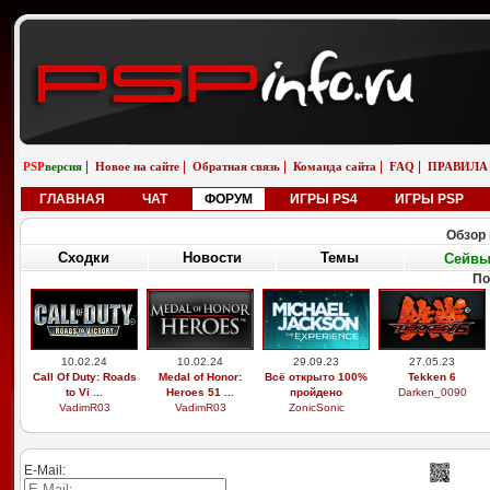
|
|
|
|
|
PSP
версия
Новое на сайте
Обратная связь
Команда сайта
FAQ
ПРАВИЛА
ГЛАВНАЯ
ЧАТ
ФОРУМ
ИГРЫ PS4
ИГРЫ PSP
Обзор 
Сходки
Новости
Темы
Сейв
По
10.02.24
10.02.24
29.09.23
27.05.23
Call Of Duty: Roads
Medal of Honor:
Всё открыто 100%
Tekken 6
to Vi ...
Heroes 51 ...
пройдено
Darken_0090
VadimR03
VadimR03
ZonicSonic
E-Mail: