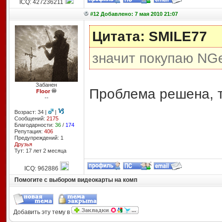
ICQ: 427236211
#12 Добавлено: 7 мая 2010 21:07
Цитата: SMILE77
значит покупаю NG
Забанен
Проблема решена, т
Floor
--
Возраст: 34 |
|
Сообщений:
2175
Благодарности:
36
/
174
Репутация:
406
Предупреждений: 1
Друзья
Тут: 17 лет 2 месяцa
ICQ: 962886
Помогите с выбором видеокарты на комп
Добавить эту тему в