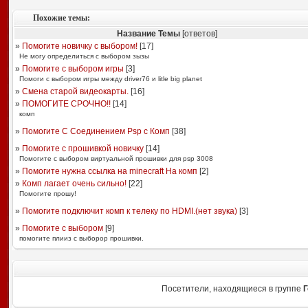
Похожие темы:
Название Темы
[ответов]
»
Помогите новичку с выбором!
[
17
]
Не могу определиться с выбором зызы
»
Помогите с выбором игры
[
3
]
Помоги с выбором игры между driver76 и litle big planet
»
Смена старой видеокарты.
[
16
]
»
ПОМОГИТЕ СРОЧНО!!
[
14
]
комп
»
Помогите С Соединением Psp с Комп
[
38
]
»
Помогите с прошивкой новичку
[
14
]
Помогите с выбором виртуальной прошивки для psp 3008
»
Помогите нужна ссылка на minecraft На комп
[
2
]
»
Комп лагает очень сильно!
[
22
]
Помогите прошу!
»
Помогите подключит комп к телеку по HDMI.(нет звука)
[
3
]
»
Помогите с выбором
[
9
]
помогите плииз с выборор прошивки.
Посетители, находящиеся в группе
Г