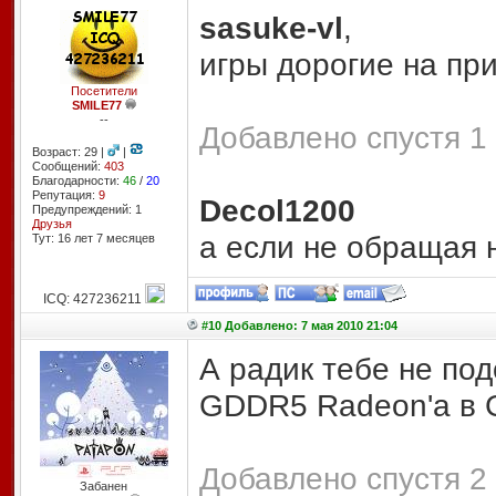
sasuke-vl
,
игры дорогие на пр
Посетители
SMILE77
--
Добавлено спустя 1 
Возраст: 29 |
|
Сообщений:
403
Благодарности:
46
/
20
Репутация:
9
Decol1200
Предупреждений: 1
Друзья
а если не обращая н
Тут: 16 лет 7 месяцев
ICQ: 427236211
#10 Добавлено: 7 мая 2010 21:04
А радик тебе не под
GDDR5 Radeon'a в 
Добавлено спустя 2 
Забанен