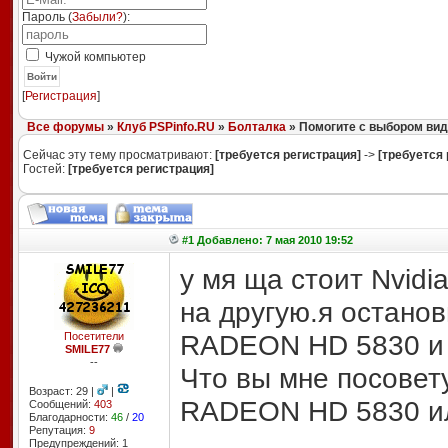
Пароль (
Забыли?
):
Чужой компьютер
Войти
[
Регистрация
]
Все форумы
»
Клуб PSPinfo.RU
»
Болталка
» Помогите с выбором вид
Сейчас эту тему просматривают:
[требуется регистрация]
->
[требуется 
Гостей:
[требуется регистрация]
#1 Добавлено: 7 мая 2010 19:52
у мя ща стоит Nvidi
на другую.я останов
RADEON HD 5830 и N
Посетители
SMILE77
--
Что вы мне посовету
Возраст: 29 |
|
RADEON HD 5830 и
Сообщений:
403
Благодарности:
46
/
20
Репутация:
9
Предупреждений: 1