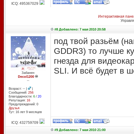
ICQ: 495367029
Интерактивная пане
Управл
#8 Добавлено: 7 мая 2010 20:58
под твой разьём (н
GDDR3) то лучше ку
гнезда для видеокар
SLI. И всё будет в 
Забанен
Decol1200
--
Возраст: -- |
|
Сообщений:
256
Благодарности:
6
/
20
Репутация:
16
Предупреждений: 0
Друзья
Тут: 16 лет 9 месяцев
ICQ: 432759709
#9 Добавлено: 7 мая 2010 21:00