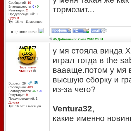
Сообщений:
10
Благодарности:
0
/
0
тормозит...
Репутация:
2
Предупреждений: 0
Друзья
Тут: 16 лет 11 месяцев
ICQ: 388212393
#5 Добавлено: 7 мая 2010 20:51
у мя стояла винда Х
играл тогда в the s
ваааще.потом у мя 
Посетители
SMILE77
--
высшую сборку и гр
Возраст: 29 |
|
из-за чего?
Сообщений:
403
Благодарности:
46
/
20
Репутация:
9
Предупреждений: 1
Друзья
Ventura32
,
Тут: 16 лет 7 месяцев
какие именно новин