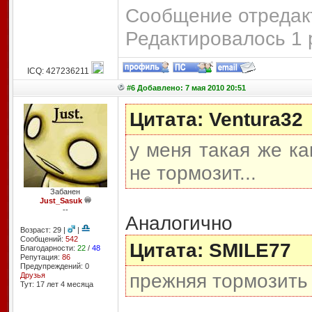
Сообщение отредакт
Редактировалось 1 
ICQ: 427236211
#6 Добавлено: 7 мая 2010 20:51
Цитата: Ventura32
у меня такая же ка
не тормозит...
Забанен
Just_Sasuk
--
Аналогично
Возраст: 29 |
|
Сообщений:
542
Цитата: SMILE77
Благодарности:
22
/
48
Репутация:
86
Предупреждений: 0
прежняя тормозить 
Друзья
Тут: 17 лет 4 месяцa