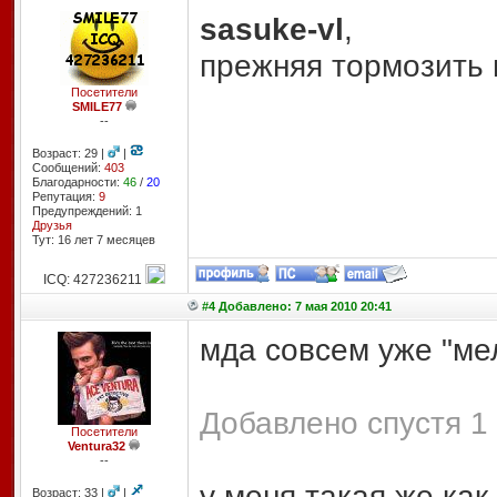
sasuke-vl
,
прежняя тормозить 
Посетители
SMILE77
--
Возраст: 29 |
|
Сообщений:
403
Благодарности:
46
/
20
Репутация:
9
Предупреждений: 1
Друзья
Тут: 16 лет 7 месяцев
ICQ: 427236211
#4 Добавлено: 7 мая 2010 20:41
мда совсем уже "мел
Добавлено спустя 1 
Посетители
Ventura32
--
у меня такая же как
Возраст: 33 |
|