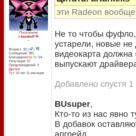
эти Radeon вообще
Не то чтобы фуфло,
Посетители
r-kazakoff
--
устарели, новые не
Возраст: 30 |
|
видеокарта должна 
Сообщений:
381
Благодарности:
9
/
14
выпускают драйвер
Репутация:
57
Предупреждений: 3
Друзья
Тут: 15 лет 11 месяцев
Добавлено спустя 1 
BUsuper
,
Кто-то из нас явно 
В добавок оставляю
апгрейд.