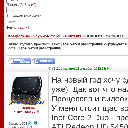
Пароль (
Забыли?
):
Чужой компьютер
Войти
[
Регистрация
]
Все форумы
»
Клуб PSPinfo.RU
»
Болталка
» ПОМОГИТЕ СРОЧНО!!
Сейчас эту тему просматривают:
[требуется регистрация]
->
[требуется 
Гостей:
[требуется регистрация]
#1 Добавлено: 15 декабря 2012 13:34
На новый год хочу 
уже). Дак вот что н
Процессор и видеок
У меня стоит щас во
Посетители
у меня psp go
Inet Core 2 Duo - п
--
Возраст: 26 |
|
ATI Radeon HD 5450
Сообщений:
139