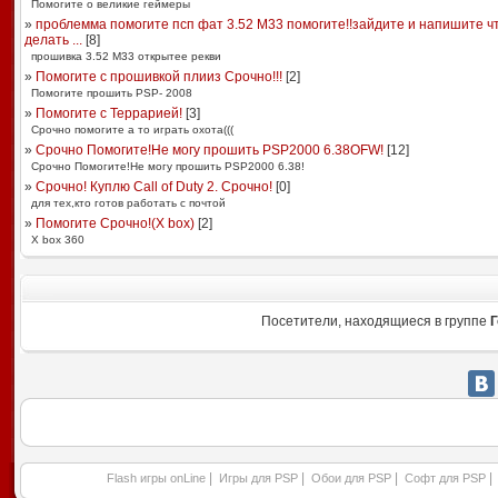
Помогите о великие геймеры
»
проблемма помогите псп фат 3.52 М33 помогите!!зайдите и напишите ч
делать ...
[
8
]
прошивка 3.52 М33 открытее рекви
»
Помогите с прошивкой плииз Срочно!!!
[
2
]
Помогите прошить PSP- 2008
»
Помогите с Террарией!
[
3
]
Срочно помогите а то играть охота(((
»
Срочно Помогите!Не могу прошить PSP2000 6.38OFW!
[
12
]
Срочно Помогите!Не могу прошить PSP2000 6.38!
»
Срочно! Куплю Call of Duty 2. Срочно!
[
0
]
для тех,кто готов работать с почтой
»
Помогите Срочно!(X box)
[
2
]
X box 360
Посетители, находящиеся в группе
Г
|
|
|
|
Flash игры onLine
Игры для PSP
Обои для PSP
Софт для PSP