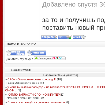
Добавлено спустя 36
за то и получишь п
поставить новый пр
ПОМОГИТЕ СРОЧНО!!
Добавить эту тему в
Похожие темы:
Название Темы
[ответов]
»
СРОЧНО помогите очень прошууу!!!!
[
18
]
Парни SOS помогите срочно!!!!!!
»
у меня вы вылючилось psp и не включается !!СРОЧНО ПОМОГИТЕ !!!!С
ОНО Н ...
[
1
]
»
КУПЛЮ ЗАПЧАСТИ СРОЧНО!!! [ПИТЕР]
[
2
]
СРОЧНО!!! СРОЧНО!!! СРОЧНО!!!
»
Помогите пожалуйста , о чень срочно надо
[
6
]