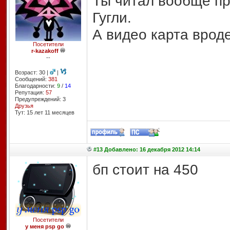
Ты читал вообще пр
Гугли.
А видео карта вроде
Посетители
r-kazakoff
--
Возраст: 30 |
|
Сообщений:
381
Благодарности:
9
/
14
Репутация:
57
Предупреждений: 3
Друзья
Тут: 15 лет 11 месяцев
#13 Добавлено: 16 декабря 2012 14:14
бп стоит на 450
Посетители
у меня psp go