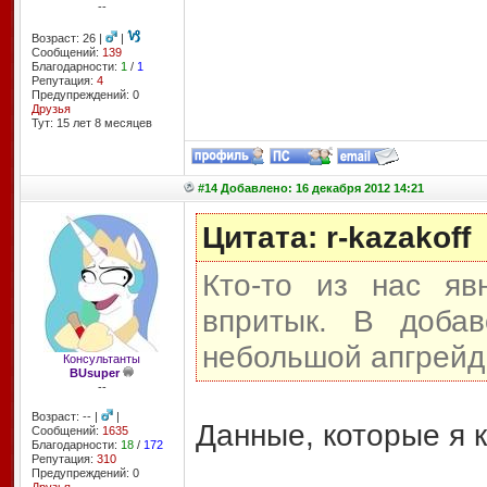
--
Возраст: 26 |
|
Сообщений:
139
Благодарности:
1
/
1
Репутация:
4
Предупреждений: 0
Друзья
Тут: 15 лет 8 месяцев
#14 Добавлено: 16 декабря 2012 14:21
Цитата: r-kazakoff
Кто-то из нас яв
впритык. В доба
небольшой апгрейд
Консультанты
BUsuper
--
Возраст: -- |
|
Данные, которые я 
Сообщений:
1635
Благодарности:
18
/
172
Репутация:
310
Предупреждений: 0