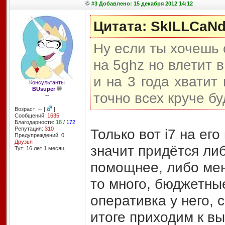
#3 Добавлено: 15 декабря 2012 14:12
Цитата: SkILLCaN
Ну если ты хочешь 
на 5ghz но влетит в
и на 3 года хватит
Консультанты
BUsuper
точно всех круче б
--
Возраст: -- |
|
Сообщений:
1635
Благодарности:
18
/
172
Репутация:
310
Только вот i7 на его
Предупреждений: 0
Друзья
значит придётся ли
Тут: 16 лет 1 месяц
помощнее, либо меня
то много, бюджетны
оперативка у него, 
итоге приходим к вы