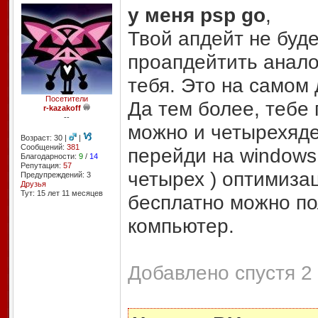
у меня psp go
,
Твой апдейт не буд
проапдейтить анало
тебя. Это на самом 
Посетители
Да тем более, тебе 
r-kazakoff
--
можно и четырехяде
Возраст: 30 |
|
Сообщений:
381
перейди на windows 
Благодарности:
9
/
14
Репутация:
57
четырех ) оптимиза
Предупреждений: 3
Друзья
Тут: 15 лет 11 месяцев
бесплатно можно по
компьютер.
Добавлено спустя 2