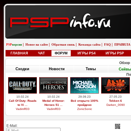
|
|
|
|
|
PSP
версия
Новое на сайте
Обратная связь
Команда сайта
FAQ
ПРАВИЛА
ГЛАВНАЯ
ЧАТ
ФОРУМ
ИГРЫ PS4
ИГРЫ PSP
Обзор 
Сходки
Новости
Темы
Сейв
П
29.03.26
19.02.26
01.01.26
01.01.26
Выдающиеся
Бугатти вейрон
saab 9-5 универсал
saab 9-5 универсал
звери, легоси ...
возле реки
aero
снег
M9xxsi
iosifreshetnik
saabinside
saabinside
E-Mail: