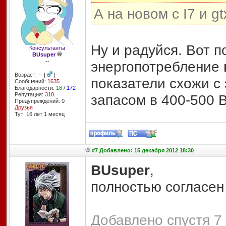
А на новом с I7 и 
Ну и радуйся. Вот 
Консультанты
BUsuper
--
энергопотребление
Возраст: -- |
|
показатели схожи с э
Сообщений:
1635
Благодарности:
18
/
172
Репутация:
310
запасом в 400-500 В
Предупреждений: 0
Друзья
Тут: 16 лет 1 месяц
#7 Добавлено: 15 декабря 2012 18:30
BUsuper
,
полностью согласен
Добавлено спустя 7 