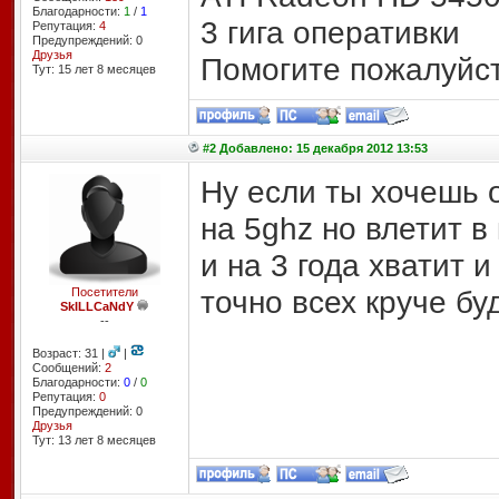
Благодарности:
1
/
1
3 гига оперативки
Репутация:
4
Предупреждений: 0
Друзья
Помогите пожалуйст
Тут: 15 лет 8 месяцев
#2 Добавлено: 15 декабря 2012 13:53
Ну если ты хочешь о
на 5ghz но влетит в 
и на 3 года хватит и
точно всех круче бу
Посетители
SkILLCaNdY
--
Возраст: 31 |
|
Сообщений:
2
Благодарности:
0
/
0
Репутация:
0
Предупреждений: 0
Друзья
Тут: 13 лет 8 месяцев