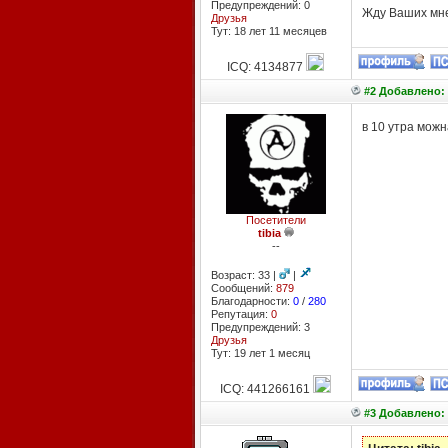
Предупреждений: 0
Жду Ваших мне
Друзья
Тут: 18 лет 11 месяцев
ICQ: 4134877
#2 Добавлено: 
в 10 утра можн
Посетители
tibia
--
Возраст: 33 |
|
Сообщений:
879
Благодарности:
0
/
280
Репутация:
0
Предупреждений: 3
Друзья
Тут: 19 лет 1 месяц
ICQ: 441266161
#3 Добавлено: 