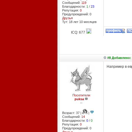
Сообщений:
119
Благодарности:
1
/
23
Репутация:
0
Предупреждений: 0
Друзья
Тут: 18 лет 10 месяцев
ICQ: 677
#8 Добавлено: 
Например в евр
Посетители
puksa
--
Возраст: 37 |
|
Сообщений:
14
Благодарности:
0
/
0
Репутация:
0
Предупреждений: 0