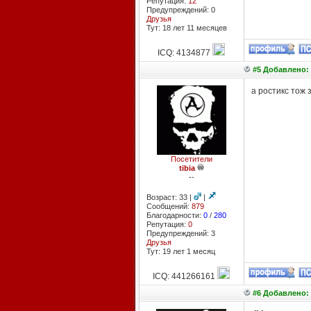
Репутация:
12
Предупреждений: 0
Друзья
Тут: 18 лет 11 месяцев
ICQ: 4134877
#5 Добавлено: 
а ростикс тож
Посетители
tibia
--
Возраст: 33 |
|
Сообщений:
879
Благодарности:
0
/
280
Репутация:
0
Предупреждений: 3
Друзья
Тут: 19 лет 1 месяц
ICQ: 441266161
#6 Добавлено: 