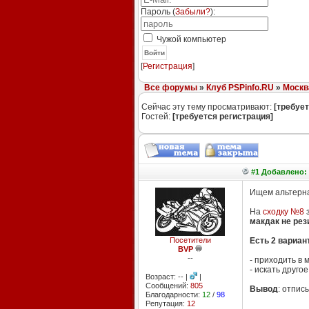
Пароль (
Забыли?
):
Чужой компьютер
Войти
[
Регистрация
]
Все форумы
»
Клуб PSPinfo.RU
»
Москв
Сейчас эту тему просматривают:
[требует
Гостей:
[требуется регистрация]
#1 Добавлено: 
Ищем альтерна
На
сходку №8
з
макдак не рез
Посетители
Есть 2 вариан
BVP
--
- приходить в м
- искать друго
Возраст: -- |
|
Сообщений:
805
Вывод
: отпис
Благодарности:
12
/
98
Репутация:
12