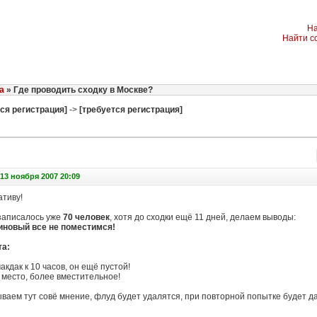
На
Найти с
а
» Где проводить сходку в Москве?
ся регистрация]
->
[требуется регистрация]
13 ноября 2007 20:09
тиву!
аписалось уже
70 человек
, хотя до сходки ещё 11 дней, делаем выводы:
иновый все не поместимся!
та:
акдак к 10 часов, он ещё пустой!
е место, более вместительное!
ываем тут совё мнение, флуд будет удалятся, при повторной попытке будет 