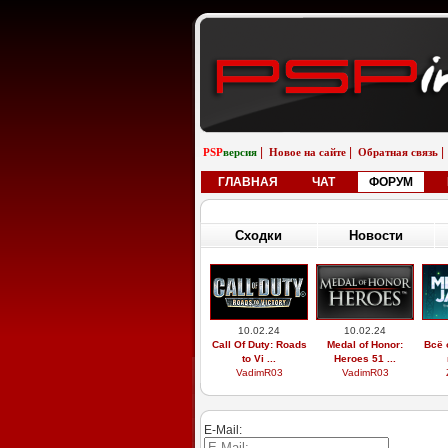
|
|
|
PSP
версия
Новое на сайте
Обратная связь
ГЛАВНАЯ
ЧАТ
ФОРУМ
Сходки
Новости
10.02.24
10.02.24
Call Of Duty: Roads
Medal of Honor:
Всё 
to Vi ...
Heroes 51 ...
VadimR03
VadimR03
E-Mail: