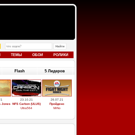
Ы
ТЕМЫ
ОБОИ
РОЛИКИ
Flash
5 Лидеров
21
23.10.21
26.07.21
a Jones
NFS Carbon (ULUS)
Пройдено
Ultra564
MrNo