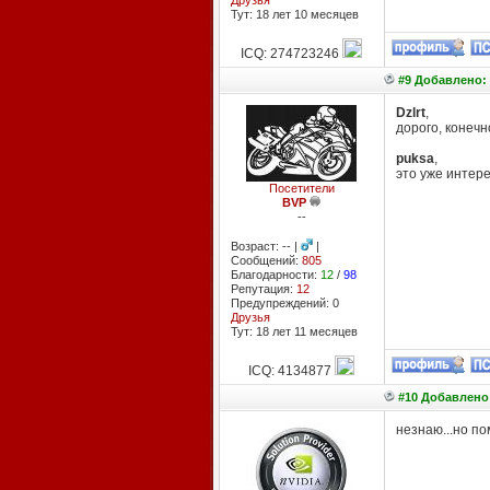
Друзья
Тут: 18 лет 10 месяцев
ICQ: 274723246
#9 Добавлено: 
Dzlrt
,
дорого, конечн
puksa
,
это уже интер
Посетители
BVP
--
Возраст: -- |
|
Сообщений:
805
Благодарности:
12
/
98
Репутация:
12
Предупреждений: 0
Друзья
Тут: 18 лет 11 месяцев
ICQ: 4134877
#10 Добавлено:
незнаю...но по