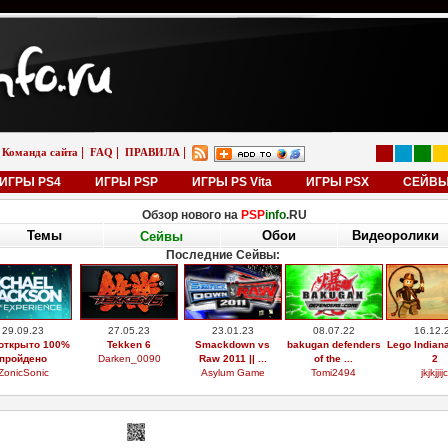
|
|
|
Команда сайта
FAQ
ПРАВИЛА
ИГРЫ PS4
ИГРЫ PSP
ИГРЫ PS Vita
ИГРЫ PSX
СЕЙВ
Обзор нового на
PSP
info
.RU
Темы
Обои
Видеоролики
Сейвы
Последние Сейвы:
29.09.23
27.05.23
23.01.23
08.07.22
16.12.
открыто 100%
Tekken 6
Smackdown vs
bakugan defenders
Lego Indian
пройдено
Darken_0090
Raw 2011 || ...
of the ...
2
ZonicSonic
Asylum Game
Tomi2494
jkjkjjijc