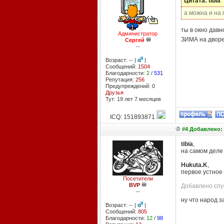
Цитата: tibia
а можна и на
ты в окно дав
Администратор
ЗИМА на двор
Сергей
--
Возраст: -- |
|
Сообщений:
1504
Благодарности:
2
/
531
Репутация:
256
Предупреждений: 0
Друзья
Тут: 19 лет 7 месяцев
ICQ: 151893871
#4 Добавлено: 
tibia
,
на самом деле 
Hukuta.K
,
первое устное
Посетители
BVP
Добавлено спус
--
ну что народ з
Возраст: -- |
|
Сообщений:
805
Благодарности:
12
/
98