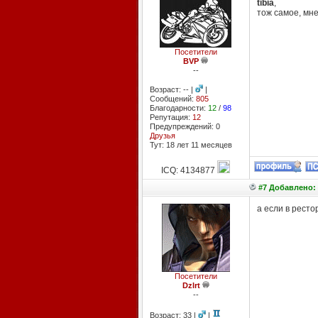
tibia
,
тож самое, мн
Посетители
BVP
--
Возраст: -- |
|
Сообщений:
805
Благодарности:
12
/
98
Репутация:
12
Предупреждений: 0
Друзья
Тут: 18 лет 11 месяцев
ICQ: 4134877
#7 Добавлено: 
а если в ресто
Посетители
Dzlrt
--
Возраст: 33 |
|