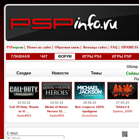
|
|
|
|
|
PSP
версия
Новое на сайте
Обратная связь
Команда сайта
FAQ
ПРАВИЛА
ГЛАВНАЯ
ЧАТ
ФОРУМ
ИГРЫ PS4
ИГРЫ PSP
Обзор 
Сходки
Новости
Темы
Сейв
По
10.02.24
10.02.24
29.09.23
27.05.23
Call Of Duty: Roads
Medal of Honor:
Всё открыто 100%
Tekken 6
to Vi ...
Heroes 51 ...
пройдено
Darken_0090
VadimR03
VadimR03
ZonicSonic
E-Mail: