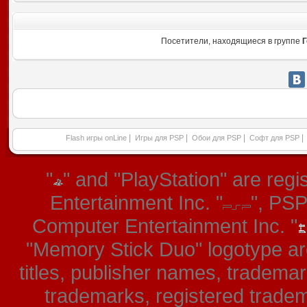
Посетители, находящиеся в группе
Г
|
|
|
|
Flash игры onLine
Игры для PSP
Обои для PSP
Софт для PSP
"
" and "PlayStation" are re
Entertainment Inc. "
", PS
Computer Entertainment Inc. "
"Memory Stick Duo" logotype ar
titles, publisher names, tradema
trademarks, registered tradem