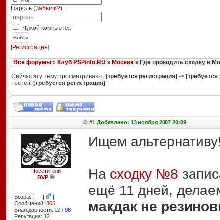
Пароль (
Забыли?
):
Чужой компьютер
Войти
[
Регистрация
]
Все форумы
»
Клуб PSPinfo.RU
»
Москва
» Где проводить сходку в М
Сейчас эту тему просматривают:
[требуется регистрация]
->
[требуется 
Гостей:
[требуется регистрация]
#1 Добавлено: 13 ноября 2007 20:09
Ищем альтернативу
На
сходку №8
запис
Посетители
BVP
--
ещё 11 дней, делае
Возраст: -- |
|
макдак не резинов
Сообщений:
805
Благодарности:
12
/
98
Репутация:
12