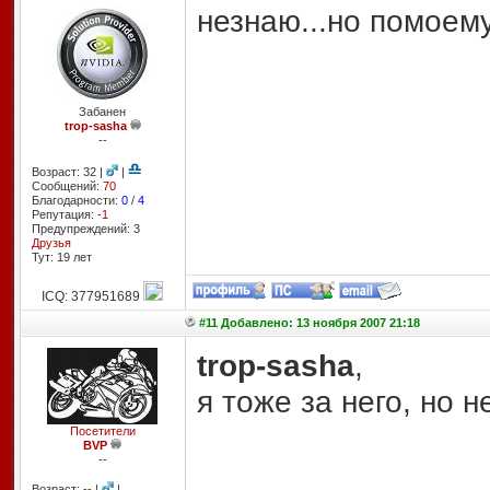
незнаю...но помоему
Забанен
trop-sasha
--
Возраст: 32 |
|
Сообщений:
70
Благодарности:
0
/
4
Репутация:
-1
Предупреждений: 3
Друзья
Тут: 19 лет
ICQ: 377951689
#11 Добавлено: 13 ноября 2007 21:18
trop-sasha
,
я тоже за него, но 
Посетители
BVP
--
Возраст: -- |
|