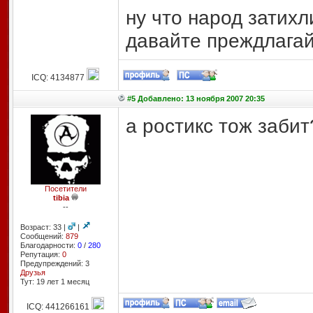
ну что народ затихл
давайте преждлага
ICQ: 4134877
#5 Добавлено: 13 ноября 2007 20:35
а ростикс тож заби
Посетители
tibia
--
Возраст: 33 |
|
Сообщений:
879
Благодарности:
0
/
280
Репутация:
0
Предупреждений: 3
Друзья
Тут: 19 лет 1 месяц
ICQ: 441266161