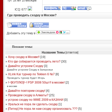
Тут: 18 лет 10 месяцев
ICQ: 677
Где проводить сходку в Москве?
Добавить эту тему в
Похожие темы:
Название Темы
[ответов]
»
Хочу сходку в Москве!!
[
19
]
»
Кто где собирается проводить лето?
[
30
]
»
Давайте устроем Сходку
[
3
]
Давайте устроем Сходку в Запорожье
»
XLink Kai турнир по Tekken 6 №7
[
8
]
Проводить турнир будет Игорь
»
!~![КУПЛЮ]!~! PSP 3008 50шт!! в москве!
[
2
]
в москве
»
Давайте повторим сходку!
[
4
]
»
Проведем сходку в Алматы?
[
25
]
»
устрою сходку по WWE 2009 в КАЗАНИ
[
0
]
»
Уральск не пора ли сделать сходку
[
1
]
»
[Питер] Не пора ли нам сходку организовать ???
[
5
]