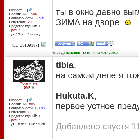
--
ты в окно давно вы
Возраст: -- |
|
Сообщений:
1504
Благодарности:
2
/
531
ЗИМА на дворе
Репутация:
256
Предупреждений: 0
Друзья
Тут: 19 лет 7 месяцев
ICQ: 151893871
#4 Добавлено: 13 ноября 2007 20:30
tibia
,
на самом деле я тож
Посетители
BVP
--
Hukuta.K
,
Возраст: -- |
|
первое устное пред
Сообщений:
805
Благодарности:
12
/
98
Репутация:
12
Предупреждений: 0
Друзья
Добавлено спустя 11
Тут: 18 лет 11 месяцев