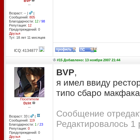
BVP
--
Возраст: -- |
|
Сообщений:
805
Благодарности:
12
/
98
Репутация:
12
Предупреждений: 0
Друзья
Тут: 18 лет 11 месяцев
ICQ: 4134877
#15 Добавлено: 13 ноября 2007 21:44
BVP
,
я имел ввиду ресто
типо сбаро макфака 
Посетители
Dzlrt
--
Сообщение отредакт
Возраст: 33 |
|
Сообщений:
119
Редактировалось 1 
Благодарности:
1
/
23
Репутация:
0
Предупреждений: 0
Друзья