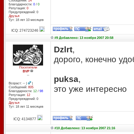
Сообщений:
14
Благодарности:
0
/
0
Репутация:
0
Предупреждений: 0
Друзья
Тут: 18 лет 10 месяцев
ICQ: 274723246
#9 Добавлено: 13 ноября 2007 20:58
Dzlrt
,
дорого, конечно удо
Посетители
BVP
--
puksa
,
Возраст: -- |
|
это уже интересно
Сообщений:
805
Благодарности:
12
/
98
Репутация:
12
Предупреждений: 0
Друзья
Тут: 18 лет 11 месяцев
ICQ: 4134877
#10 Добавлено: 13 ноября 2007 21:16