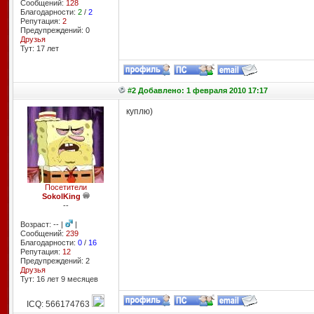
Сообщений:
128
Благодарности:
2
/
2
Репутация:
2
Предупреждений: 0
Друзья
Тут: 17 лет
#2 Добавлено: 1 февраля 2010 17:17
куплю)
Посетители
SokolKing
--
Возраст: -- |
|
Сообщений:
239
Благодарности:
0
/
16
Репутация:
12
Предупреждений: 2
Друзья
Тут: 16 лет 9 месяцев
ICQ: 566174763