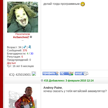
делай тогда программным
Посетители
AsSancheeZ
--
Возраст: 34 |
|
Сообщений:
376
Благодарности:
4
/
30
Репутация:
6
Предупреждений: 0
Друзья
Тут: 16 лет 6 месяцев
ICQ: 425019001
#15 Добавлено: 3 февраля 2010 12:14
Andrey Paine
,
хочеш сказать у тебя китайский аккамулятор?