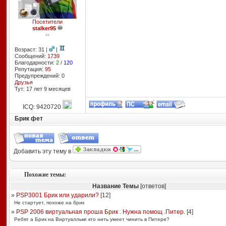
Посетители
stalker95
--
Возраст: 31 |
|
Сообщений:
1739
Благодарности:
2
/
120
Репутация:
95
Предупреждений: 0
Друзья
Тут: 17 лет 9 месяцев
ICQ: 9420720
Брик фет
Добавить эту тему в
Похожие темы:
Название Темы
[ответов]
»
PSP3001 Брик или ударили?
[
12
]
Не стартует, похоже на брик
»
PSP 2006 виртуальная проша Брик . Нужна помощ .Питер.
[
4
]
Ребят а Брик на Виртуалльке кто нить умеет чинить в Питере?