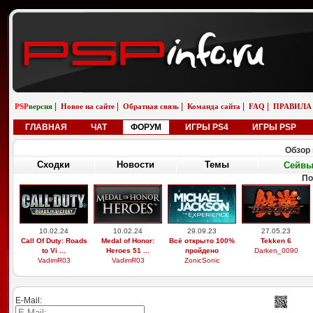
|
|
|
|
|
PSP
версия
Новое на сайте
Обратная связь
Команда сайта
FAQ
ПРАВИЛА
ГЛАВНАЯ
ЧАТ
ФОРУМ
ИГРЫ PS4
ИГРЫ PSP
Обзор 
Сходки
Новости
Темы
Сейв
По
10.02.24
10.02.24
29.09.23
27.05.23
Call Of Duty: Roads
Medal of Honor:
Всё открыто 100%
Tekken 6
to Vi ...
Heroes 51 ...
пройдено
Darken_0090
VadimR03
VadimR03
ZonicSonic
E-Mail: