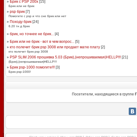
»
Брик с PSP 200x
[
15
]
Брик или не брик
»
psp брик
[
7
]
Помогите с psp и что сне брик или нет
»
Походу брик
[
24
]
6.20 тн д брик
»
брик, но точнее не брик...
[
4
]
»
Брик или не брик - вот в чем вопрос...
[
5
]
»
кто полечит брик psp 3008 или продает матю плату
[
2
]
кто полечит брик psp 3008
»
PSP SLIM 2006 прошивка 5.03 (Брик),(непрошиваемая)HELLP!!!
[
21
]
(Брик),(непрошиваемая)HELLP!!!
»
Брик psp-1000 помогите!!!
[
3
]
Брик psp-1000!
Посетители, находящиеся в группе
Г