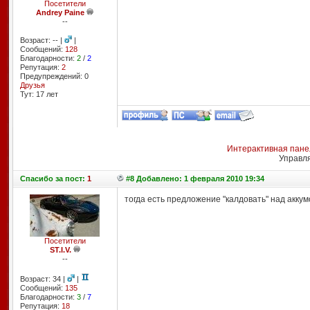
Посетители
Andrey Paine
--
Возраст: -- |
|
Сообщений:
128
Благодарности:
2
/
2
Репутация:
2
Предупреждений: 0
Друзья
Тут: 17 лет
Интерактивная пане
Управл
Спасибо
за пост:
1
#8 Добавлено: 1 февраля 2010 19:34
тогда есть предложение "калдовать" над аккум
Посетители
ST.I.V.
--
Возраст: 34 |
|
Сообщений:
135
Благодарности:
3
/
7
Репутация:
18