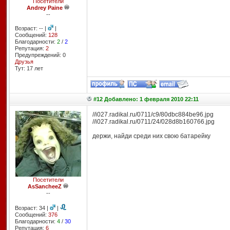
Посетители
Andrey Paine
--
Возраст: -- |
|
Сообщений:
128
Благодарности:
2
/
2
Репутация:
2
Предупреждений: 0
Друзья
Тут: 17 лет
#12 Добавлено: 1 февраля 2010 22:11
//i027.radikal.ru/0711/c9/80dbc884be96.jpg
//i027.radikal.ru/0711/24/028d8b160766.jpg
держи, найди среди них свою батарейку
Посетители
AsSancheeZ
--
Возраст: 34 |
|
Сообщений:
376
Благодарности:
4
/
30
Репутация:
6