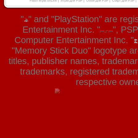
|
|
|
|
Flash игры onLine
Игры для PSP
Обои для PSP
Софт для PSP
"
" and "PlayStation" are re
Entertainment Inc. "
", PS
Computer Entertainment Inc. "
"Memory Stick Duo" logotype ar
titles, publisher names, tradema
trademarks, registered tradem
respective owner