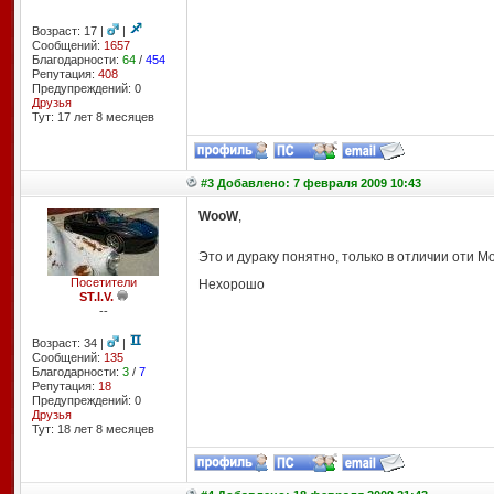
Возраст: 17 |
|
Сообщений:
1657
Благодарности:
64
/
454
Репутация:
408
Предупреждений: 0
Друзья
Тут: 17 лет 8 месяцев
#3 Добавлено: 7 февраля 2009 10:43
WooW
,
Это и дураку понятно, только в отличии оти М
Посетители
Нехорошо
ST.I.V.
--
Возраст: 34 |
|
Сообщений:
135
Благодарности:
3
/
7
Репутация:
18
Предупреждений: 0
Друзья
Тут: 18 лет 8 месяцев