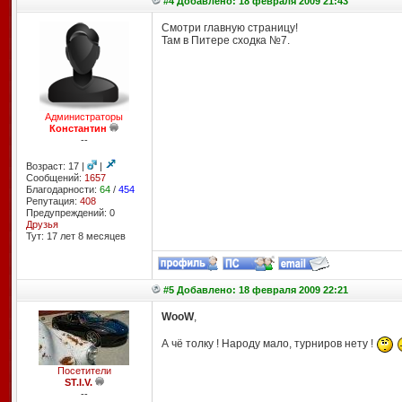
#4 Добавлено: 18 февраля 2009 21:43
Смотри главную страницу!
Там в Питере сходка №7.
Администраторы
Константин
--
Возраст: 17 |
|
Сообщений:
1657
Благодарности:
64
/
454
Репутация:
408
Предупреждений: 0
Друзья
Тут: 17 лет 8 месяцев
#5 Добавлено: 18 февраля 2009 22:21
WooW
,
А чё толку ! Народу мало, турниров нету !
Посетители
ST.I.V.
--