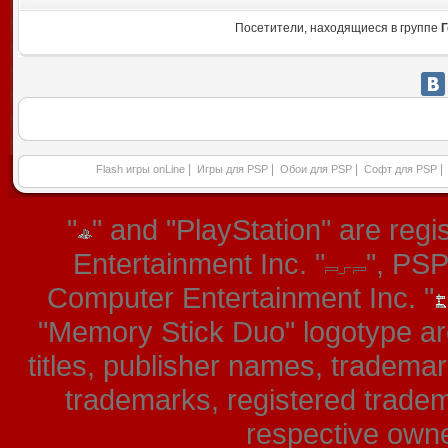
Посетители, находящиеся в группе
Г
|
|
|
|
Flash игры onLine
Игры для PSP
Обои для PSP
Софт для PSP
"
" and "PlayStation" are re
Entertainment Inc. "
", PS
Computer Entertainment Inc. "
"Memory Stick Duo" logotype ar
titles, publisher names, tradema
trademarks, registered tradem
respective owner