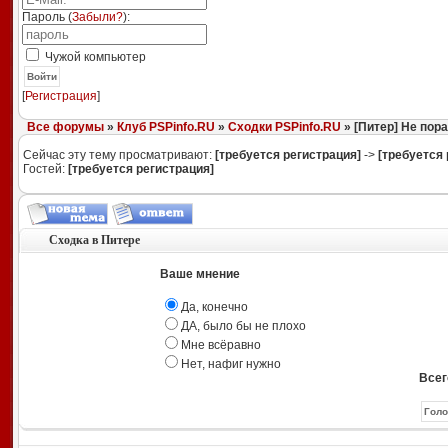
Пароль (
Забыли?
):
Чужой компьютер
Войти
[
Регистрация
]
Все форумы
»
Клуб PSPinfo.RU
»
Сходки PSPinfo.RU
» [Питер] Не пора
Сейчас эту тему просматривают:
[требуется регистрация]
->
[требуется 
Гостей:
[требуется регистрация]
Сходка в Питере
Ваше мнение
Да, конечно
ДА, было бы не плохо
Мне всёравно
Нет, нафиг нужно
Всег