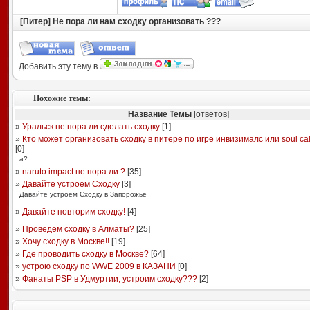
[Питер] Не пора ли нам сходку организовать ???
Добавить эту тему в
Похожие темы:
Название Темы
[ответов]
»
Уральск не пора ли сделать сходку
[
1
]
»
Кто может организовать сходку в питере по игре инвизималс или soul cali
[
0
]
а?
»
naruto impact не пора ли ?
[
35
]
»
Давайте устроем Сходку
[
3
]
Давайте устроем Сходку в Запорожье
»
Давайте повторим сходку!
[
4
]
»
Проведем сходку в Алматы?
[
25
]
»
Хочу сходку в Москве!!
[
19
]
»
Где проводить сходку в Москве?
[
64
]
»
устрою сходку по WWE 2009 в КАЗАНИ
[
0
]
»
Фанаты PSP в Удмуртии, устроим сходку???
[
2
]