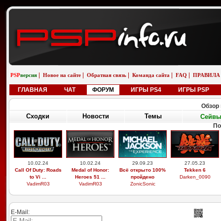
|
|
|
|
|
PSP
версия
Новое на сайте
Обратная связь
Команда сайта
FAQ
ПРАВИЛА
ГЛАВНАЯ
ЧАТ
ФОРУМ
ИГРЫ PS4
ИГРЫ PSP
Обзор 
Сходки
Новости
Темы
Сейв
По
10.02.24
10.02.24
29.09.23
27.05.23
Call Of Duty: Roads
Medal of Honor:
Всё открыто 100%
Tekken 6
to Vi ...
Heroes 51 ...
пройдено
Darken_0090
VadimR03
VadimR03
ZonicSonic
E-Mail: