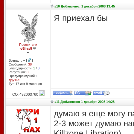
#10 Добавлено: 1 декабря 2008 13:45
Я приехал бы
Посетители
o5fray5
--
Возраст: -- |
|
Сообщений:
38
Благодарности:
1
/
3
Репутация:
0
Предупреждений: 0
Друзья
Тут: 17 лет 9 месяцев
ICQ: 492003760
#11 Добавлено: 1 декабря 2008 14:28
думаю я еще могу па
2-3 может думаю най
Killzone Libration)