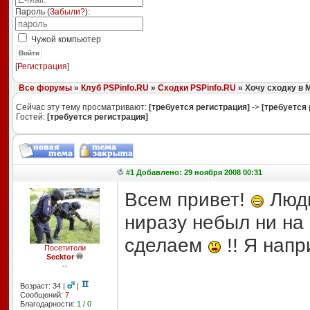
Пароль (
Забыли?
):
Чужой компьютер
Войти
[
Регистрация
]
Все форумы
»
Клуб PSPinfo.RU
»
Сходки PSPinfo.RU
» Хочу сходку в 
Сейчас эту тему просматривают:
[требуется регистрация]
->
[требуется 
Гостей:
[требуется регистрация]
#1 Добавлено: 29 ноября 2008 00:31
Всем привет!
Люди
ниразу небыл ни на
сделаем
!! Я напр
Посетители
Secktor
--
Возраст: 34 |
|
Сообщений:
7
Благодарности:
1
/
0