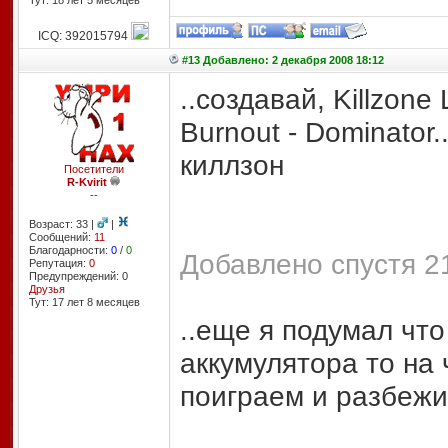
Тут: 18 лет 5 месяцев
ICQ: 392015794
#13 Добавлено: 2 декабря 2008 18:12
..создавай, Killzone
Burnout - Dominator.
киллзон
Посетители
R-Kvirit
--
Возраст: 33 |
|
Сообщений:
11
Благодарности:
0
/
0
Добавлено спустя 21
Репутация:
0
Предупреждений: 0
Друзья
Тут: 17 лет 8 месяцев
..еще я подумал что
аккумулятора то на 
поиграем и разбежи