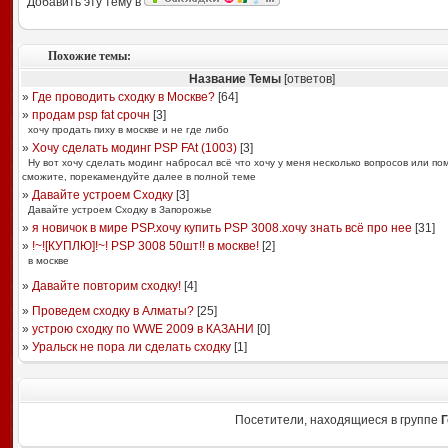
Добавить эту тему в
Похожие темы:
Название Темы
[ответов]
»
Где проводить сходку в Москве?
[
64
]
»
продам psp fat срочн
[
3
]
хочу продать пиху в москве и не где либо
»
Хочу сделать модинг PSP FAt (1003)
[
3
]
Ну вот хочу сделать модинг набросал всё что хочу у меня несколько вопросов или по
сможите, порекамендуйте далее в полной теме
»
Давайте устроем Сходку
[
3
]
Давайте устроем Сходку в Запорожье
»
я новичок в мире PSP.хочу купить PSP 3008.хочу знать всё про нее
[
31
]
»
!~![КУПЛЮ]!~! PSP 3008 50шт!! в москве!
[
2
]
в москве
»
Давайте повторим сходку!
[
4
]
»
Проведем сходку в Алматы?
[
25
]
»
устрою сходку по WWE 2009 в КАЗАНИ
[
0
]
»
Уральск не пора ли сделать сходку
[
1
]
Посетители, находящиеся в группе
Г