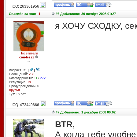
ICQ: 263301956
Спасибо
за пост:
1
#6 Добавлено: 30 ноября 2008 01:27
я ХОЧУ СХОДКУ, сект
Посетители
сан4еzzz
--
Возраст: 31 |
|
Сообщений:
238
Благодарности:
11
/
272
Репутация:
19
Предупреждений: 0
Друзья
Тут: 18 лет
ICQ: 473449666
#7 Добавлено: 1 декабря 2008 00:02
BTR
,
А когда тебе удобн