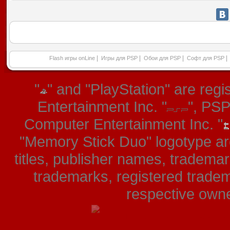
|
|
|
|
Flash игры onLine
Игры для PSP
Обои для PSP
Софт для PSP
"
" and "PlayStation" are re
Entertainment Inc. "
", PS
Computer Entertainment Inc. "
"Memory Stick Duo" logotype ar
titles, publisher names, tradema
trademarks, registered tradem
respective owner