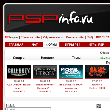
|
|
|
|
|
PSP
версия
Новое на сайте
Обратная связь
Команда сайта
FAQ
ПРАВИЛА
ГЛАВНАЯ
ЧАТ
ФОРУМ
ИГРЫ PS4
ИГРЫ PSP
Обзор 
Сходки
Новости
Темы
Сейв
По
10.02.24
10.02.24
29.09.23
27.05.23
Call Of Duty: Roads
Medal of Honor:
Всё открыто 100%
Tekken 6
to Vi ...
Heroes 51 ...
пройдено
Darken_0090
VadimR03
VadimR03
ZonicSonic
E-Mail: