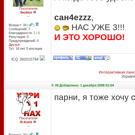
Посетители
Secktor
сан4еzzz
,
--
НАС УЖЕ 3!!!
Возраст: 34 |
|
Сообщений:
7
Благодарности:
1
/
0
И ЭТО ХОРОШО!
Репутация:
0
Предупреждений: 0
Друзья
Тут: 18 лет 5 месяцев
ICQ: 392015794
Интерактивная пане
Управл
#8 Добавлено: 1 декабря 2008 01:04
парни, я тоже хочу 
Посетители
R-Kvirit
--
Возраст: 33 |
|