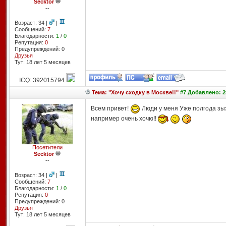
Secktor
--
Возраст: 34 |
|
Сообщений:
7
Благодарности:
1
/
0
Репутация:
0
Предупреждений: 0
Друзья
Тут: 18 лет 5 месяцев
ICQ: 392015794
Тема: "Хочу сходку в Москве!!"
#7 Добавлено: 29
Всем привет!
Люди у меня Уже полгода з
например очень хочю!!
Посетители
Secktor
--
Возраст: 34 |
|
Сообщений:
7
Благодарности:
1
/
0
Репутация:
0
Предупреждений: 0
Друзья
Тут: 18 лет 5 месяцев