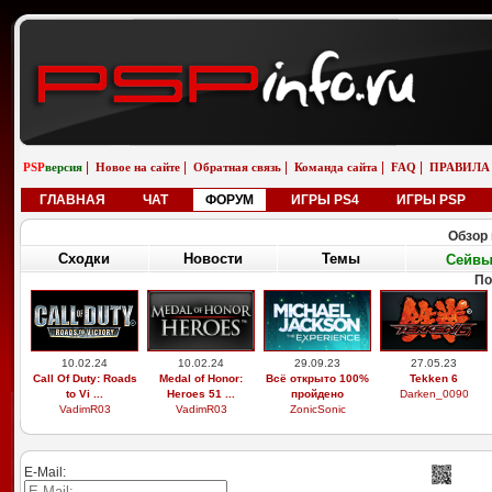
|
|
|
|
|
PSP
версия
Новое на сайте
Обратная связь
Команда сайта
FAQ
ПРАВИЛА
ГЛАВНАЯ
ЧАТ
ФОРУМ
ИГРЫ PS4
ИГРЫ PSP
Обзор 
Сходки
Новости
Темы
Сейв
По
10.02.24
10.02.24
29.09.23
27.05.23
Call Of Duty: Roads
Medal of Honor:
Всё открыто 100%
Tekken 6
to Vi ...
Heroes 51 ...
пройдено
Darken_0090
VadimR03
VadimR03
ZonicSonic
E-Mail: