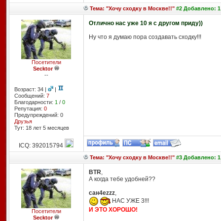
Тема: "Хочу сходку в Москве!!"
#2 Добавлено: 1 
Отлично нас уже 10 я с другом приду))
Ну что я думаю пора создавать сходку!!!
Посетители
Secktor
--
Возраст: 34 |
|
Сообщений:
7
Благодарности:
1
/
0
Репутация:
0
Предупреждений: 0
Друзья
Тут: 18 лет 5 месяцев
ICQ: 392015794
Тема: "Хочу сходку в Москве!!"
#3 Добавлено: 1 
BTR
,
А когда тебе удобней??
сан4еzzz
,
НАС УЖЕ 3!!!
И ЭТО ХОРОШО!
Посетители
Secktor