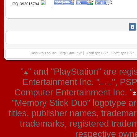
ICQ: 392015794
|
|
|
|
Flash игры onLine
Игры для PSP
Обои для PSP
Софт для PSP
"
" and "PlayStation" are re
Entertainment Inc. "
", PS
Computer Entertainment Inc. "
"Memory Stick Duo" logotype ar
titles, publisher names, tradema
trademarks, registered tradem
respective owner