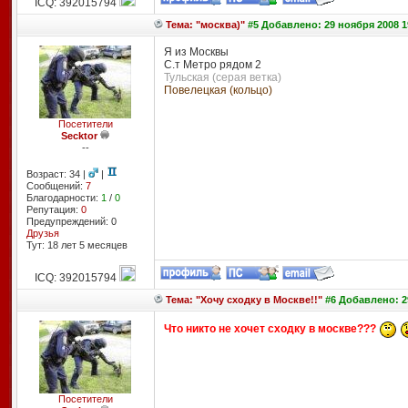
ICQ: 392015794
Тема: "москва)"
#5 Добавлено: 29 ноября 2008 1
Я из Москвы
С.т Метро рядом 2
Тульская (серая ветка)
Повелецкая (кольцо)
Посетители
Secktor
--
Возраст: 34 |
|
Сообщений:
7
Благодарности:
1
/
0
Репутация:
0
Предупреждений: 0
Друзья
Тут: 18 лет 5 месяцев
ICQ: 392015794
Тема: "Хочу сходку в Москве!!"
#6 Добавлено: 29
Что никто не хочет сходку в москве???
Посетители