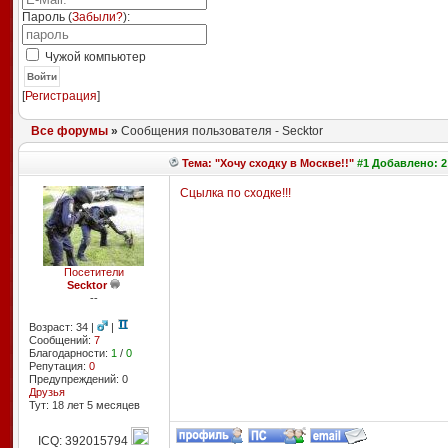
Пароль (
Забыли?
):
Чужой компьютер
Войти
[
Регистрация
]
Все форумы
»
Сообщения пользователя - Secktor
Тема: "Хочу сходку в Москве!!"
#1 Добавлено: 2 
Сцылка по сходке!!!
Посетители
Secktor
--
Возраст: 34 |
|
Сообщений:
7
Благодарности:
1
/
0
Репутация:
0
Предупреждений: 0
Друзья
Тут: 18 лет 5 месяцев
ICQ: 392015794