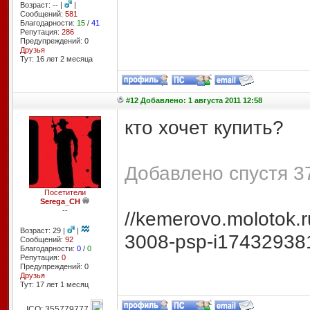
Возраст: -- |
|
Сообщений:
581
Благодарности:
15
/
41
Репутация:
286
Предупреждений: 0
Друзья
Тут: 16 лет 2 месяцa
#12 Добавлено: 1 августа 2011 12:58
кто хочет купить?
Добавлено спустя 37
Посетители
Serega_CH
--
//kemerovo.molotok.r
Возраст: 29 |
|
3008-psp-i17432938
Сообщений:
92
Благодарности:
0
/
0
Репутация:
0
Предупреждений: 0
Друзья
Тут: 17 лет 1 месяц
ICQ: 355779777