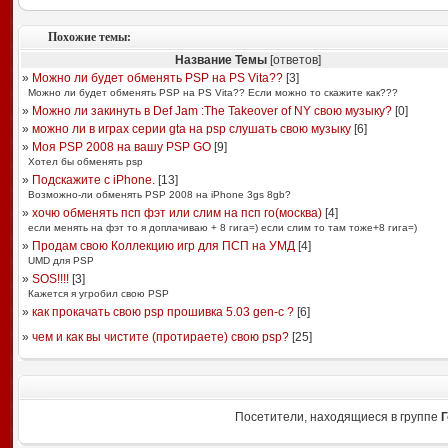
Похожие темы:
Название Темы
[ответов]
»
Можно ли будет обменять PSP на PS Vita??
[
3
]
Можно ли будет обменять PSP на PS Vita?? Если можно то скажите как???
»
Можно ли закинуть в Def Jam :The Takeover of NY свою музыку?
[
0
]
»
можно ли в играх серии gta на psp слушать свою музыку
[
6
]
»
Моя PSP 2008 на вашу PSP GO
[
9
]
Хотел бы обменять psp
»
Подскажите с iPhone.
[
13
]
Возможно-ли обменять PSP 2008 на iPhone 3gs 8gb?
»
хочю обменять псп фэт или слим на псп го(москва)
[
4
]
если менять на фэт то я доплачиваю + 8 гига=) если слим то там тоже+8 гига=)
»
Продам свою Коллекцию игр для ПСП на УМД
[
4
]
UMD для PSP
»
SOS!!!!
[
3
]
Кажется я угробил свою PSP
»
как прокачать свою psp прошивка 5.03 gen-c ?
[
6
]
»
чем и как вы чистите (протираете) свою psp?
[
25
]
Посетители, находящиеся в группе
Г