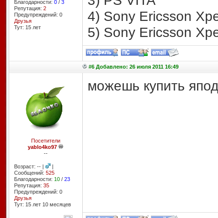
3) PS VITA
Благодарности:
0
/
3
Репутация:
2
4) Sony Ericsson Xpe
Предупреждений: 0
Друзья
Тут: 15 лет
5) Sony Ericsson Xpe
#6 Добавлено: 26 июля 2011 16:49
можешь купить япод
Посетители
yablo4ko97
--
Возраст: -- |
|
Сообщений:
525
Благодарности:
10
/
23
Репутация:
35
Предупреждений: 0
Друзья
Тут: 15 лет 10 месяцев