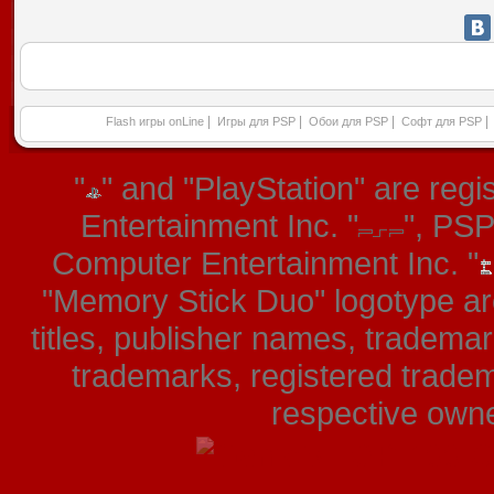
|
|
|
|
Flash игры onLine
Игры для PSP
Обои для PSP
Софт для PSP
"
" and "PlayStation" are re
Entertainment Inc. "
", PS
Computer Entertainment Inc. "
"Memory Stick Duo" logotype ar
titles, publisher names, tradema
trademarks, registered tradem
respective owner