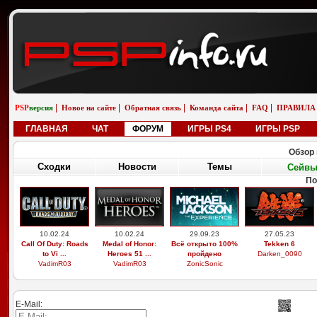
|
|
|
|
|
PSP
версия
Новое на сайте
Обратная связь
Команда сайта
FAQ
ПРАВИЛА
ГЛАВНАЯ
ЧАТ
ФОРУМ
ИГРЫ PS4
ИГРЫ PSP
Обзор 
Сходки
Новости
Темы
Сейв
По
10.02.24
10.02.24
29.09.23
27.05.23
Call Of Duty: Roads
Medal of Honor:
Всё открыто 100%
Tekken 6
to Vi ...
Heroes 51 ...
пройдено
Darken_0090
VadimR03
VadimR03
ZonicSonic
E-Mail: