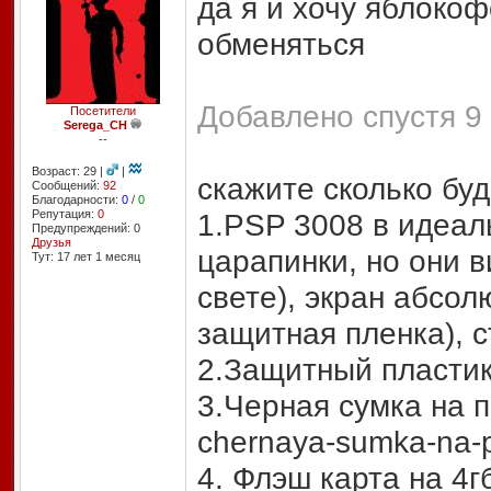
да я и хочу яблокоф
обменяться
Добавлено спустя 9 
Посетители
Serega_CH
--
Возраст: 29 |
|
скажите сколько буд
Сообщений:
92
Благодарности:
0
/
0
Репутация:
0
1.PSP 3008 в идеал
Предупреждений: 0
Друзья
царапинки, но они 
Тут: 17 лет 1 месяц
свете), экран абсол
защитная пленка), 
2.Защитный пластик
3.Черная сумка на по
chernaya-sumka-na-p
4. Флэш карта на 4гб