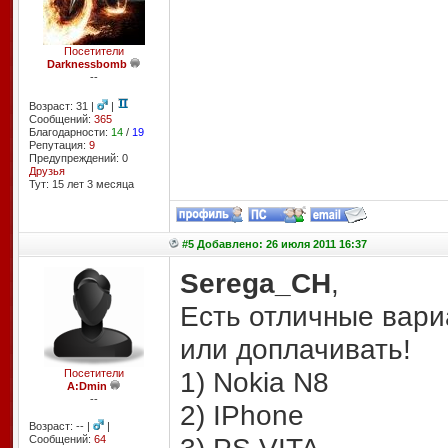
Посетители
Darknessbomb
--
Возраст: 31 |
|
Сообщений:
365
Благодарности:
14
/
19
Репутация:
9
Предупреждений: 0
Друзья
Тут: 15 лет 3 месяцa
#5 Добавлено: 26 июля 2011 16:37
Serega_CH
,
Есть отличные вариа
или доплачивать!
1) Nokia N8
Посетители
A:Dmin
--
2) IPhone
Возраст: -- |
|
Сообщений:
64