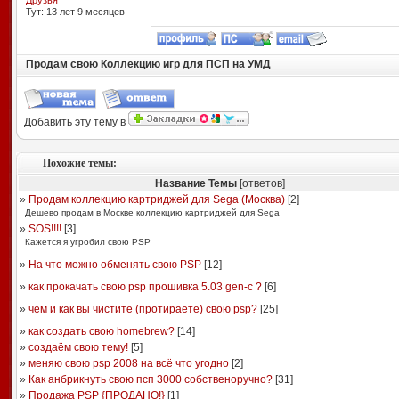
Друзья
Тут: 13 лет 9 месяцев
Продам свою Коллекцию игр для ПСП на УМД
Добавить эту тему в
Похожие темы:
Название Темы
[ответов]
»
Продам коллекцию картриджей для Sega (Москва)
[
2
]
Дешево продам в Москве коллекцию картриджей для Sega
»
SOS!!!!
[
3
]
Кажется я угробил свою PSP
»
На что можно обменять свою PSP
[
12
]
»
как прокачать свою psp прошивка 5.03 gen-c ?
[
6
]
»
чем и как вы чистите (протираете) свою psp?
[
25
]
»
как создать свою homebrew?
[
14
]
»
создаём свою тему!
[
5
]
»
меняю свою psp 2008 на всё что угодно
[
2
]
»
Как анбрикнуть свою псп 3000 собственоручно?
[
31
]
»
Продажа PSP {ПРОДАНО!}
[
1
]