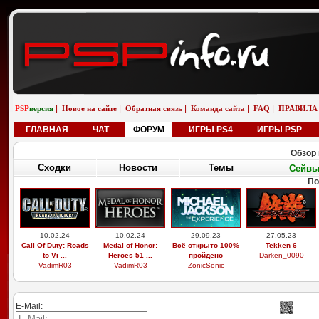
|
|
|
|
|
PSP
версия
Новое на сайте
Обратная связь
Команда сайта
FAQ
ПРАВИЛА
ГЛАВНАЯ
ЧАТ
ФОРУМ
ИГРЫ PS4
ИГРЫ PSP
Обзор 
Сходки
Новости
Темы
Сейв
По
10.02.24
10.02.24
29.09.23
27.05.23
Call Of Duty: Roads
Medal of Honor:
Всё открыто 100%
Tekken 6
to Vi ...
Heroes 51 ...
пройдено
Darken_0090
VadimR03
VadimR03
ZonicSonic
E-Mail: