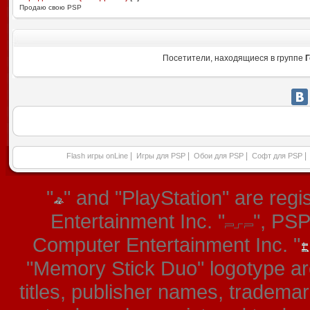
Продаю свою PSP
Посетители, находящиеся в группе
Г
|
|
|
|
Flash игры onLine
Игры для PSP
Обои для PSP
Софт для PSP
"
" and "PlayStation" are re
Entertainment Inc. "
", PS
Computer Entertainment Inc. "
"Memory Stick Duo" logotype ar
titles, publisher names, tradema