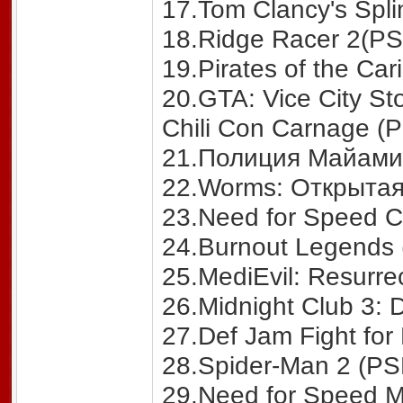
17.Tom Clancy's Spli
18.Ridge Racer 2(PS
19.Pirates of the Ca
20.GTA: Vice City St
Chili Con Carnage (
21.Полиция Майами. 
22.Worms: Открыта
23.Need for Speed C
24.Burnout Legends
25.MediEvil: Resurre
26.Midnight Club 3: 
27.Def Jam Fight for
28.Spider-Man 2 (PS
29.Need for Speed M