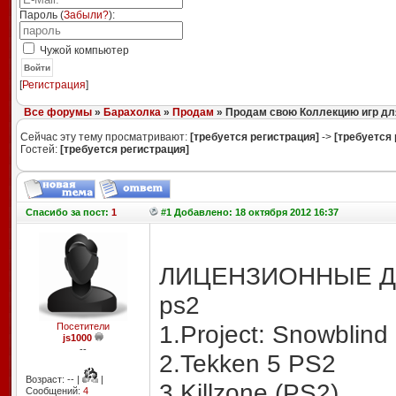
Пароль (
Забыли?
):
Чужой компьютер
Войти
[
Регистрация
]
Все форумы
»
Барахолка
»
Продам
» Продам свою Коллекцию игр дл
Сейчас эту тему просматривают:
[требуется регистрация]
->
[требуется 
Гостей:
[требуется регистрация]
Спасибо
за пост:
1
#1 Добавлено: 18 октября 2012 16:37
ЛИЦЕНЗИОННЫЕ ДИ
ps2
1.Project: Snowblind
Посетители
js1000
--
2.Tekken 5 PS2
Возраст: -- |
|
3.Killzone (PS2)
Сообщений:
4