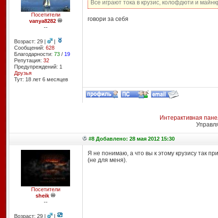
Все играют тока в крузис, колофдюти и майнк
Посетители
говори за себя
vanya8282
--
Возраст: 29 |
|
Сообщений:
628
Благодарности:
73
/
19
Репутация:
32
Предупреждений: 1
Друзья
Тут: 18 лет 6 месяцев
Интерактивная пане
Управл
#8 Добавлено: 28 мая 2012 15:30
Я не понимаю, а что вы к этому крузису так пр
(не для меня).
Посетители
sheik
--
Возраст: 29 |
|