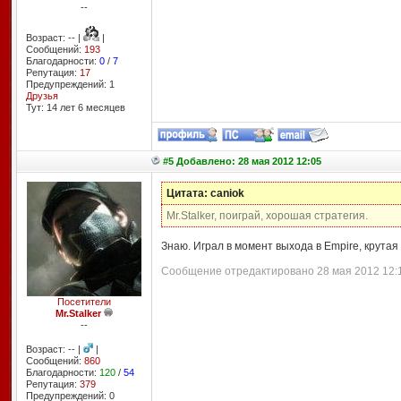
--
Возраст: -- |
|
Сообщений:
193
Благодарности:
0
/
7
Репутация:
17
Предупреждений: 1
Друзья
Тут: 14 лет 6 месяцев
#5 Добавлено: 28 мая 2012 12:05
Цитата: caniok
Mr.Stalker, поиграй, хорошая стратегия.
Знаю. Играл в момент выхода в Empire, крутая 
Сообщение отредактировано 28 мая 2012 12:1
Посетители
Mr.Stalker
--
Возраст: -- |
|
Сообщений:
860
Благодарности:
120
/
54
Репутация:
379
Предупреждений: 0