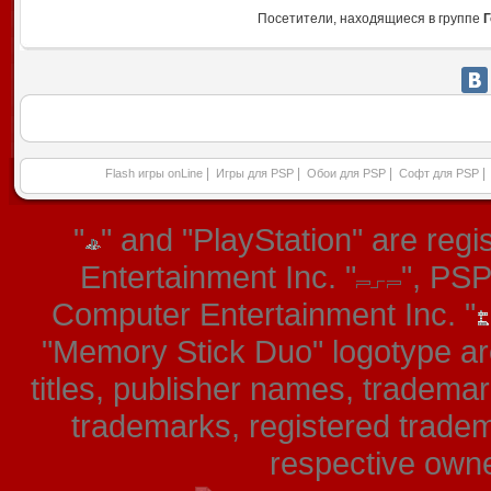
Посетители, находящиеся в группе
Г
|
|
|
|
Flash игры onLine
Игры для PSP
Обои для PSP
Софт для PSP
"
" and "PlayStation" are re
Entertainment Inc. "
", PS
Computer Entertainment Inc. "
"Memory Stick Duo" logotype ar
titles, publisher names, tradema
trademarks, registered tradem
respective owner