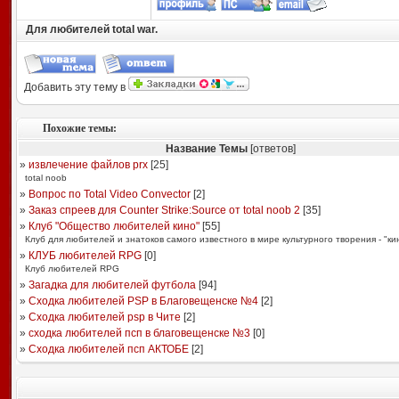
Для любителей total war.
Добавить эту тему в
Похожие темы:
Название Темы
[ответов]
»
извлечение файлов prx
[
25
]
total noob
»
Вопрос по Total Video Convector
[
2
]
»
Заказ спреев для Counter Strike:Source от total noob 2
[
35
]
»
Клуб "Общество любителей кино"
[
55
]
Клуб для любителей и знатоков самого известного в мире культурного творения - "ки
»
КЛУБ любителей RPG
[
0
]
Клуб любителей RPG
»
Загадка для любителей футбола
[
94
]
»
Сходка любителей PSP в Благовещенске №4
[
2
]
»
Сходка любителей psp в Чите
[
2
]
»
сходка любителей псп в благовещенске №3
[
0
]
»
Сходка любителей псп АКТОБЕ
[
2
]