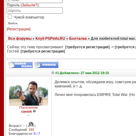
Пароль (
Забыли?
):
Чужой компьютер
Войти
[
Регистрация
]
Все форумы
»
Клуб PSPinfo.RU
»
Болталка
» Для любителей total war.
Сейчас эту тему просматривают:
[требуется регистрация]
->
[требуется 
Гостей:
[требуется регистрация]
#1 Добавлено: 27 мая 2012 19:15
Делимся опытом, обсуждаем игру, советуем р
кампаний, и т. д.
Лично мне понравилась EMPIRE Total War. (Но 
Посетители
caniok
--
Возраст: -- |
|
Сообщений:
193
Благодарности:
0
/
7