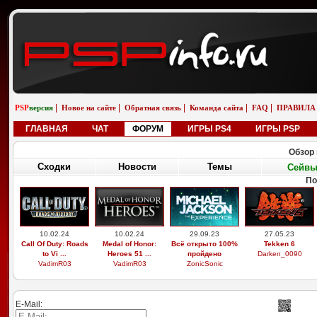
|
|
|
|
|
PSP
версия
Новое на сайте
Обратная связь
Команда сайта
FAQ
ПРАВИЛА
ГЛАВНАЯ
ЧАТ
ФОРУМ
ИГРЫ PS4
ИГРЫ PSP
Обзор 
Сходки
Новости
Темы
Сейв
По
10.02.24
10.02.24
29.09.23
27.05.23
Call Of Duty: Roads
Medal of Honor:
Всё открыто 100%
Tekken 6
to Vi ...
Heroes 51 ...
пройдено
Darken_0090
VadimR03
VadimR03
ZonicSonic
E-Mail: