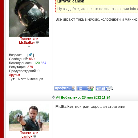
Цитата: caniok
Ну вы даёте, что не кто не знает о серии tota
Все играют тока в крузис, колофдюти и майнкр
Посетители
Mr.Stalker
--
Возраст: -- |
|
Сообщений:
860
Благодарности:
120
/
54
Репутация:
379
Предупреждений: 0
Друзья
Тут: 16 лет 6 месяцев
#4 Добавлено: 28 мая 2012 11:24
Mr.Stalker
, поиграй, хорошая стратегия.
Посетители
caniok