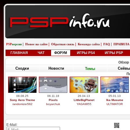
|
|
|
|
|
PSP
версия
Новое на сайте
Обратная связь
Команда сайта
FAQ
ПРАВИЛА
ГЛАВНАЯ
ЧАТ
ФОРУМ
ИГРЫ PS4
ИГРЫ PSP
Обзор 
Сходки
Новости
Сейв
Темы
П
08.08.25
06.11.18
26.04.13
05.01.13
Sony Aero Theme
Pixels
LittleBigPlanet
Ika Musume
randomizer562
boyarchuk
YAGAMI55
ULTIMATOR
E-Mail: