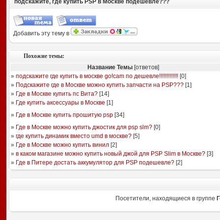
подскажите, где купить PSP в Москве подешевле???
Добавить эту тему в
Похожие темы:
Название Темы
[ответов]
»
подскажите где купить в москве go!cam по дешевле!!!!!!!!!!!!!
[
0
]
»
Подскажите где в Москве можно купить запчасти на PSP???
[
1
]
»
Где в Москве купить пс Вита?
[
14
]
»
Где купить аксессуары в Москве
[
1
]
»
Где в Москве купить прошитую psp
[
34
]
»
Где в Москве можно купить джостик для psp slm?
[
0
]
»
где купить динамик вместо umd в москве?
[
5
]
»
Где в Москве можно купить винил
[
2
]
»
в каком магазине можно купить новый джой для PSP Slim в Москве?
[
3
]
»
Где в Питере достать аккумулятор для PSP подешевле?
[
2
]
Посетители, находящиеся в группе
Г