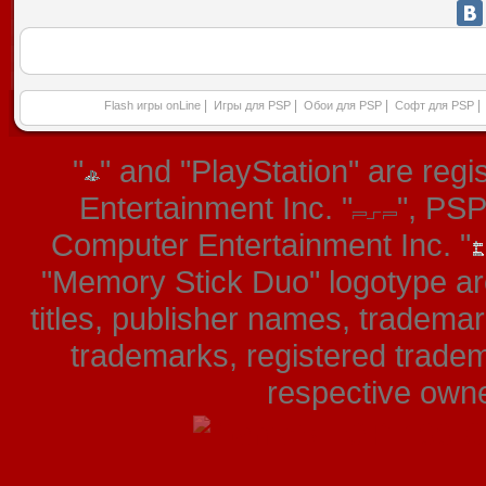
|
|
|
|
Flash игры onLine
Игры для PSP
Обои для PSP
Софт для PSP
"
" and "PlayStation" are re
Entertainment Inc. "
", PS
Computer Entertainment Inc. "
"Memory Stick Duo" logotype ar
titles, publisher names, tradema
trademarks, registered tradem
respective owner