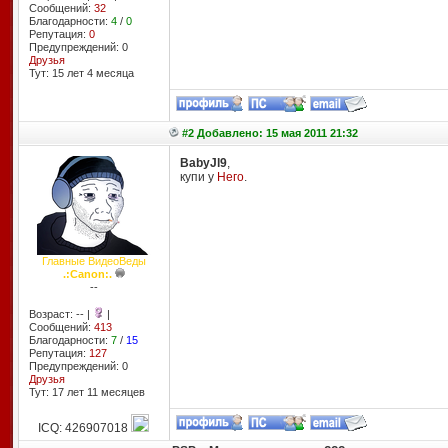
Сообщений:
32
Благодарности:
4
/
0
Репутация:
0
Предупреждений: 0
Друзья
Тут: 15 лет 4 месяцa
#2 Добавлено: 15 мая 2011 21:32
BabyJl9
,
купи у
Него
.
Главные ВидеоВеды
.:Canon:.
--
Возраст: -- |
|
Сообщений:
413
Благодарности:
7
/
15
Репутация:
127
Предупреждений: 0
Друзья
Тут: 17 лет 11 месяцев
ICQ: 426907018