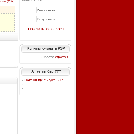
рии (202)
Показать все опросы
Купить/починить PSP
» Место
сдается
...
А тут ты был???
»
Покажи где ты уже был!
»
»