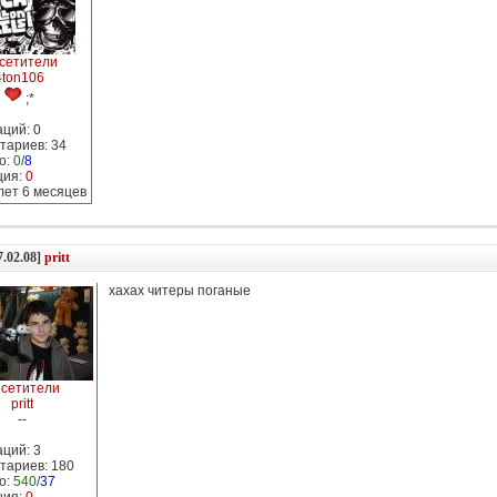
сетители
4ton106
;*
ций: 0
тариев: 34
о:
0
/
8
ция:
0
 лет 6 месяцев
7.02.08]
pritt
хахах читеры поганые
сетители
pritt
--
ций: 3
тариев: 180
о:
540
/
37