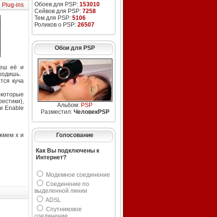
Обоев для PSP:
153010
»
Plug-ins
Сейвов для PSP:
7258
Тем для PSP:
5106
Роликов о PSP:
26507
Обои для PSP
аеш её и
ыходишь.
тся куча
 которые
естики),
Альбом:
PSP
и Enable
Разместил:
ЧеловекPSP
,жмем x и
Голосование
Как Вы подключены к
Интернет?
Модемное соединение
Соединение по
выделенной линии
ADSL
Спутниковое
соединение