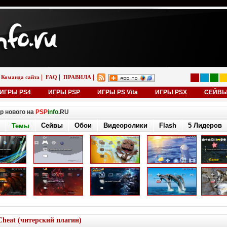
|
|
|
Команда сайта
FAQ
ПРАВИЛА
ИГРЫ PS4
ИГРЫ PSP
ИГРЫ PS Vita
ИГРЫ PSX
СЕЙВ
р нового на
PSP
info
.RU
Сейвы
Обои
Видеоролики
Flash
5 Лидеров
Темы
eat (читерский плагин)