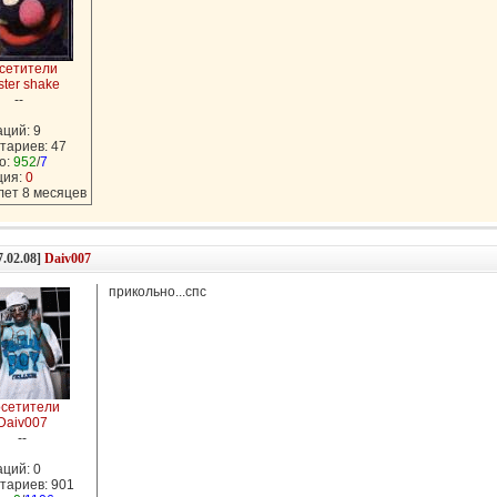
сетители
ter shake
--
ций: 9
тариев: 47
о:
952
/
7
ция:
0
 лет 8 месяцев
7.02.08]
Daiv007
прикольно...спс
сетители
Daiv007
--
ций: 0
тариев: 901