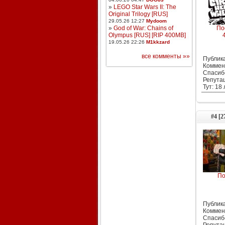
»
LEGO Star Wars II: The
Original Trilogy [RUS]
29.05.26 12:27
Mydoom
»
God of War: Chains of
По
Olympus [RUS] [RIP 400MB]
19.05.26 22:26
M1kkzard
все комменты »»
Публика
Коммен
Спасиб
Репута
Тут: 18
#4 [2
По
Публика
Коммен
Спасиб