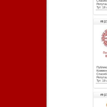
Спасиб
Репута
Тут: 18
#8 [2
По
B
Публика
Коммен
Спасиб
Репута
Тут: 19
#9 [2