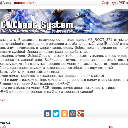
8
] Автор:
master shake
Софт для PSP
ользовать: В архиве с плагином есть такая папка MS_ROOT_371 открыв
апку seplugins в psp, далее в рекавери и врубать первый пункт [Enabled] и в
ешь игру, нажимаешь и удерживаешь кнопку Select, пока на экране не появи
енюшки cwcheat. Иногда с первого раза не срабатывает.
аходишь в меню Select Cheats - и если тебе повезет, увидишь список читов,
рименить к данной игре. Выбираешь нужные (проставляешь около них кр
шь кружок, чтобы вернуться в основное меню, и ставишь крестик около строк
Снова нажимаешь кружок, и возвращаешься обратно в игру, вот и всё.
бы вырубить чит надо выйти из игры.
ожно делать скриншоты (сохраняются в папке photo => capture)
ect и идем в раздел settings далее change buttons и видим внизу screenshot 
3 кнопки в течении 2 сек (например L+R+O)
пока не выйдем из меню...ВСЕ теперь можно делать скриншоты в игре
R+O в игре,игра стопорится на 2 сек и скриншот сделан!
тут