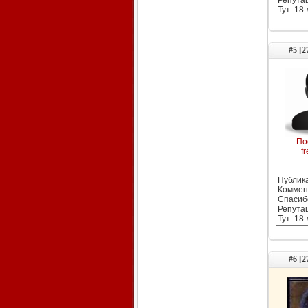
Репута
Тут: 18
#5 [2
По
fr
Публика
Коммен
Спасиб
Репута
Тут: 18
#6 [2