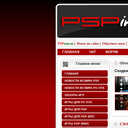
|
|
|
PSP
версия
Новое на сайте
Обратная связь
ГЛАВНАЯ
ЧАТ
ФОРУМ
Обзо
Главное меню
Сходки
ГЛАВНАЯ
НОВОСТИ ИЗ МИРА PSP
НОВОСТИ ИЗ МИРА PS VITA
ОБЗОРЫ ИГР
ИГРЫ ДЛЯ PS VITA
ИГРЫ ДЛЯ PSP
ИГРЫ ДЛЯ PSP (RIP)
ИГРЫ PSP MINIS
CWCh