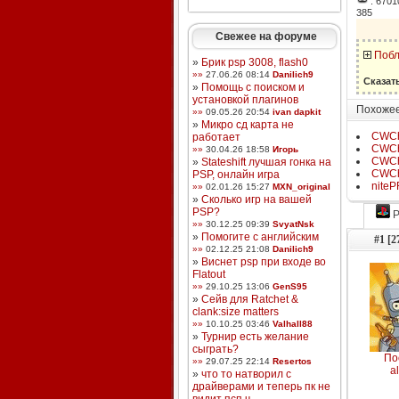
: 670
385
Свежее на форуме
Побл
»
Брик psp 3008, flash0
»»
27.06.26 08:14
Danilich9
Сказат
»
Помощь с поиском и
установкой плагинов
Похожее
»»
09.05.26 20:54
ivan dapkit
»
Микро сд карта не
CWCh
работает
CWCh
»»
30.04.26 18:58
Игорь
CWCh
»
Stateshift лучшая гонка на
CWCh
PSP, онлайн игра
niteP
»»
02.01.26 15:27
MXN_original
»
Сколько игр на вашей
PSP?
P
»»
30.12.25 09:39
SvyatNsk
»
Помогите с английским
#1 [2
»»
02.12.25 21:08
Danilich9
»
Виснет psp при входе во
Flatout
»»
29.10.25 13:06
GenS95
»
Сейв для Ratchet &
clank:size matters
»»
10.10.25 03:46
Valhall88
»
Турнир есть желание
сыграть?
По
»»
29.07.25 22:14
Resertos
a
»
что то натворил с
драйверами и теперь пк не