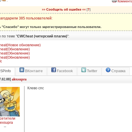
10
:
Коммента
»»
Сообщить об ошибке
««
[
?
]
агодарили 385 пользователей:
ь "Спасибо" могут только зарегистрированные пользователи.
 по теме "
CWCheat (читерский плагин)
":
eat(Новое обновление)
eat(Обновление)
eat(Обновление)
eat(Обновление)
R
SPinfo
ВКонтакте
Facebook
Twitter
Справка
7.02.08]
alexsupra
Клево спс
сетители
lexsupra
--