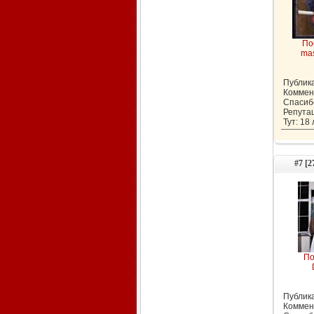
По
mas
Публика
Коммен
Спасиб
Репута
Тут: 18
#7 [2
По
Публика
Коммен