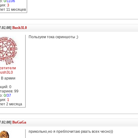
о:
0
/
1106
ция:
3
 лет 11 месяцев
7.02.08]
Bush3L0
Пользуем тока скриншоты ;)
сетители
ush3L0
В армии
ций: 0
тариев: 99
о:
0
/
37
ция:
1
 лет 2 месяцa
7.02.08]
BuGaGa
прикольно,но я пребпочитаю рвать всех чесно))