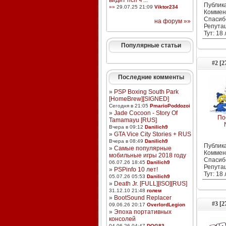
видит псп ч ...
Публика
»»
29.07.25 21:09
Viktor234
Коммен
Спасиб
на форум »»
Репута
Тут: 18
Популярные статьи
#2 [2
Последние комменты
»
PSP Boxing South Park
[HomeBrew][SIGNED]
Сегодня в 21:05
PmarioPoddozoi
»
Jade Cocoon - Story Of
По
Tamamayu [RUS]
Вчера в 09:12
Danilich9
»
GTA Vice City Stories + RUS
Вчера в 08:49
Danilich9
Публика
»
Самые популярные
Коммен
мобильные игры 2018 году
Спасиб
06.07.26 18:45
Danilich9
Репута
»
PSPinfo 10 лет!
Тут: 18
05.07.26 05:53
Danilich9
»
Death Jr. [FULL][ISO][RUS]
31.12.10 21:48
голем
»
BootSound Replacer
#3 [2
09.06.26 20:17
OverlordLegion
»
Эпоха портативных
консолей
04.06.26 04:47
DOG83