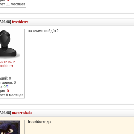
ция:
0
 лет 11 месяцев
7.02.08]
freeriderrr
на слиме пойдёт?
сетители
eeriderrr
--
ций: 0
тариев: 6
о:
0
/
2
ция:
0
 лет 8 месяцев
7.02.08]
master shake
freeriderrr
,да