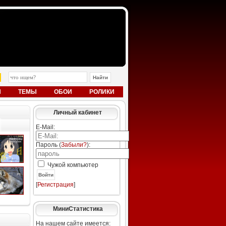
Ы
ТЕМЫ
ОБОИ
РОЛИКИ
Личный кабинет
E-Mail:
Пароль (
Забыли?
):
Чужой компьютер
Войти
[
Регистрация
]
МиниСтатистика
На нашем сайте имеется: