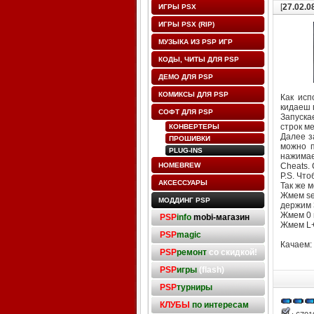
[
27.02.0
ИГРЫ PSX
ИГРЫ PSX (RIP)
МУЗЫКА ИЗ PSP ИГР
КОДЫ, ЧИТЫ ДЛЯ PSP
ДЕМО ДЛЯ PSP
КОМИКСЫ ДЛЯ PSP
Как исп
кидаеш п
СОФТ ДЛЯ PSP
Запуска
строк м
КОНВЕРТЕРЫ
Далее з
ПРОШИВКИ
можно п
PLUG-INS
нажимае
HOMEBREW
Cheats. 
P.S. Что
АКСЕССУАРЫ
Так же м
Жмем sel
МОДДИНГ PSP
держим 
Жмем 0 
PSP
info
mobi-магазин
Жмем L+
PSP
magic
Качаем:
PSP
ремонт
со скидкой!
PSP
игры
(flash)
PSP
турниры
КЛУБЫ
по интересам