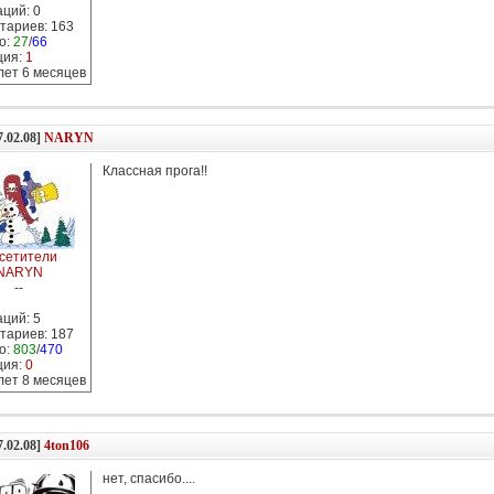
ций: 0
тариев: 163
о:
27
/
66
ция:
1
 лет 6 месяцев
7.02.08]
NARYN
Классная прога!!
сетители
NARYN
--
ций: 5
тариев: 187
о:
803
/
470
ция:
0
 лет 8 месяцев
7.02.08]
4ton106
нет, спасибо....