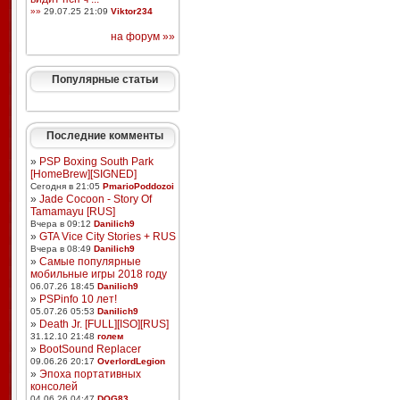
»»
29.07.25 21:09
Viktor234
на форум »»
Популярные статьи
Последние комменты
»
PSP Boxing South Park
[HomeBrew][SIGNED]
Сегодня в 21:05
PmarioPoddozoi
»
Jade Cocoon - Story Of
Tamamayu [RUS]
Вчера в 09:12
Danilich9
»
GTA Vice City Stories + RUS
Вчера в 08:49
Danilich9
»
Самые популярные
мобильные игры 2018 году
06.07.26 18:45
Danilich9
»
PSPinfo 10 лет!
05.07.26 05:53
Danilich9
»
Death Jr. [FULL][ISO][RUS]
31.12.10 21:48
голем
»
BootSound Replacer
09.06.26 20:17
OverlordLegion
»
Эпоха портативных
консолей
04.06.26 04:47
DOG83