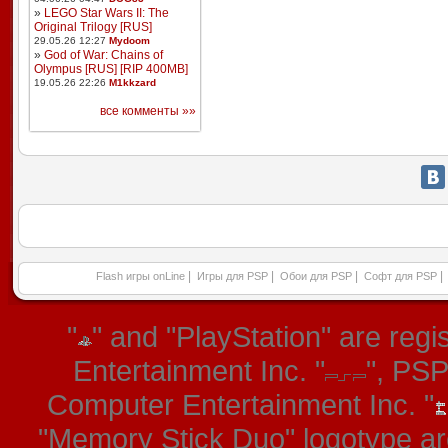
»
LEGO Star Wars II: The
Original Trilogy [RUS]
29.05.26 12:27
Mydoom
»
God of War: Chains of
Olympus [RUS] [RIP 400MB]
19.05.26 22:26
M1kkzard
все комменты »»
|
|
|
|
Flash игры onLine
Игры для PSP
Обои для PSP
Софт для PSP
"
" and "PlayStation" are re
Entertainment Inc. "
", PS
Computer Entertainment Inc. "
"Memory Stick Duo" logotype ar