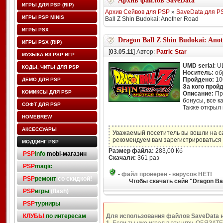
Архив файлов SaveData
ИГРЫ ДЛЯ PSP (RIP)
Архив Сейвов для PSP
»
SaveData для P
ИГРЫ PSP MINIS
Ball Z Shin Budokai: Another Road
ИГРЫ PSX
Dragon Ball Z Shin Budokai: Ano
ИГРЫ PSX (RIP)
[
03.05.11
] Автор:
Patric Star
МУЗЫКА ИЗ PSP ИГР
UMD serial
: 
КОДЫ, ЧИТЫ ДЛЯ PSP
Носитель:
об
Пройдено:
10
ДЕМО ДЛЯ PSP
За кого прой
КОМИКСЫ ДЛЯ PSP
Описание:
Про
бонусы, все к
СОФТ ДЛЯ PSP
Также открыл
HOMEBREW
АКСЕССУАРЫ
Уважаемый посетитель вы вошли на с
рекомендуем вам зарегистрироваться 
МОДДИНГ PSP
Размер файла:
283,00 Кб
PSP
info
mobi-магазин
Скачали:
361 раз
PSP
magic
-
файл проверен - вирусов НЕТ!
PSP
ремонт
со скидкой!
Чтобы скачать сейв "Dragon Bal
PSP
игры
(flash)
PSP
турниры
КЛУБЫ
по интересам
Для использования файлов SaveData 