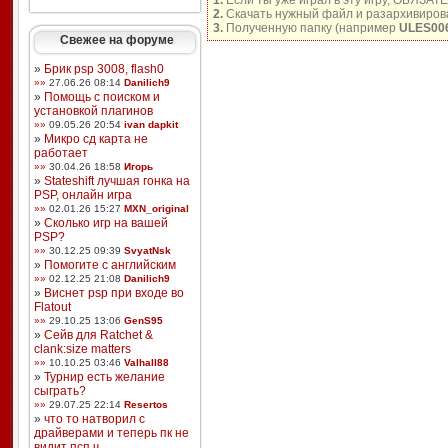
1.
Если ты уже играл в эту игру, ОБЯЗАТ
2.
Скачать нужный файл и разархивирова
3.
Полученную папку (например
ULES00
Свежее на форуме
»
Брик psp 3008, flash0
»»
27.06.26 08:14
Danilich9
»
Помощь с поиском и
установкой плагинов
»»
09.05.26 20:54
ivan dapkit
»
Микро сд карта не
работает
»»
30.04.26 18:58
Игорь
»
Stateshift лучшая гонка на
PSP, онлайн игра
»»
02.01.26 15:27
MXN_original
»
Сколько игр на вашей
PSP?
»»
30.12.25 09:39
SvyatNsk
»
Помогите с английским
»»
02.12.25 21:08
Danilich9
»
Виснет psp при входе во
Flatout
»»
29.10.25 13:06
GenS95
»
Сейв для Ratchet &
clank:size matters
»»
10.10.25 03:46
Valhall88
»
Турнир есть желание
сыграть?
»»
29.07.25 22:14
Resertos
»
что то натворил с
драйверами и теперь пк не
видит псп ч ...