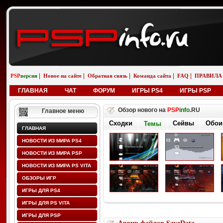
|
|
|
|
|
PSP
версия
Новое на сайте
Обратная связь
Команда сайта
FAQ
ПРАВИЛА
ГЛАВНАЯ
ЧАТ
ФОРУМ
ИГРЫ PS4
ИГРЫ PSP
Обзор нового на
PSP
info
.RU
Главное меню
Сходки
Сейвы
Обои
Темы
ГЛАВНАЯ
НОВОСТИ ИЗ МИРА PS4
НОВОСТИ ИЗ МИРА PSP
НОВОСТИ ИЗ МИРА PS VITA
ОБЗОРЫ ИГР
ИГРЫ ДЛЯ PS4
ИГРЫ ДЛЯ PS VITA
ИГРЫ ДЛЯ PSP