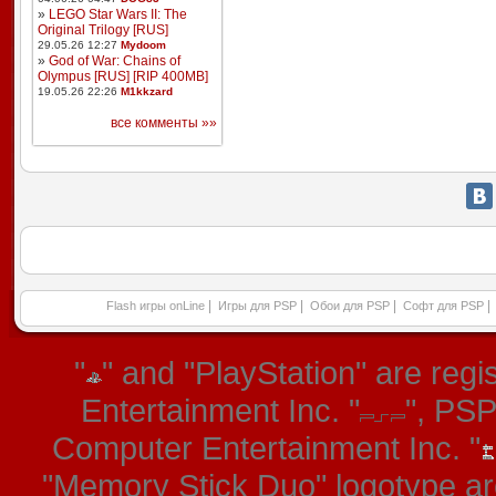
»
LEGO Star Wars II: The
Original Trilogy [RUS]
29.05.26 12:27
Mydoom
»
God of War: Chains of
Olympus [RUS] [RIP 400MB]
19.05.26 22:26
M1kkzard
все комменты »»
|
|
|
|
Flash игры onLine
Игры для PSP
Обои для PSP
Софт для PSP
"
" and "PlayStation" are re
Entertainment Inc. "
", PS
Computer Entertainment Inc. "
"Memory Stick Duo" logotype ar