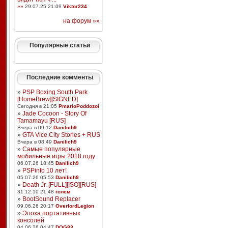
»»
29.07.25 21:09
Viktor234
на форум »»
Популярные статьи
Последние комменты
»
PSP Boxing South Park
[HomeBrew][SIGNED]
Сегодня в 21:05
PmarioPoddozoi
»
Jade Cocoon - Story Of
Tamamayu [RUS]
Вчера в 09:12
Danilich9
»
GTA Vice City Stories + RUS
Вчера в 08:49
Danilich9
»
Самые популярные
мобильные игры 2018 году
06.07.26 18:45
Danilich9
»
PSPinfo 10 лет!
05.07.26 05:53
Danilich9
»
Death Jr. [FULL][ISO][RUS]
31.12.10 21:48
голем
»
BootSound Replacer
09.06.26 20:17
OverlordLegion
»
Эпоха портативных
консолей
04.06.26 04:47
DOG83