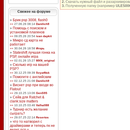
2.
Скачать нужный файл и разархивирова
3.
Полученную папку (например
ULES00
Свежее на форуме
»
Брик psp 3008, flash0
»»
27.06.26 08:14
Danilich9
»
Помощь с поиском и
установкой плагинов
»»
09.05.26 20:54
ivan dapkit
»
Микро сд карта не
работает
»»
30.04.26 18:58
Игорь
»
Stateshift лучшая гонка на
PSP, онлайн игра
»»
02.01.26 15:27
MXN_original
»
Сколько игр на вашей
PSP?
»»
30.12.25 09:39
SvyatNsk
»
Помогите с английским
»»
02.12.25 21:08
Danilich9
»
Виснет psp при входе во
Flatout
»»
29.10.25 13:06
GenS95
»
Сейв для Ratchet &
clank:size matters
»»
10.10.25 03:46
Valhall88
»
Турнир есть желание
сыграть?
»»
29.07.25 22:14
Resertos
»
что то натворил с
драйверами и теперь пк не
видит псп ч ...