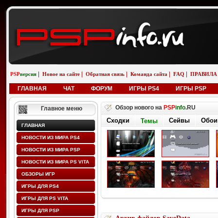
|
|
|
|
|
PSP
версия
Новое на сайте
Обратная связь
Команда сайта
FAQ
ПРАВИЛА
ГЛАВНАЯ
ЧАТ
ФОРУМ
ИГРЫ PS4
ИГРЫ PSP
Обзор нового на
PSP
info
.RU
Главное меню
Сходки
Сейвы
Обои
Темы
ГЛАВНАЯ
НОВОСТИ ИЗ МИРА PS4
НОВОСТИ ИЗ МИРА PSP
НОВОСТИ ИЗ МИРА PS VITA
ОБЗОРЫ ИГР
ИГРЫ ДЛЯ PS4
ИГРЫ ДЛЯ PS VITA
ИГРЫ ДЛЯ PSP