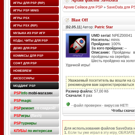
Архив файлов SaveData
ИГРЫ ДЛЯ PSP (RIP)
Архив Сейвов для PSP
»
SaveData для P
ИГРЫ PSP MINIS
ИГРЫ PSX
Blast Off
ИГРЫ PSX (RIP)
[
02.05.11
] Автор:
Patric Star
МУЗЫКА ИЗ PSP ИГР
UMD serial
: NPEZ00041
Носитель:
minis
КОДЫ, ЧИТЫ ДЛЯ PSP
Пройдено:
100%
За кого пройдена:
--
ДЕМО ДЛЯ PSP
Описание:
Пройдены вс
КОМИКСЫ ДЛЯ PSP
пройдены на серебро.
Шесть пройдено на золо
СОФТ ДЛЯ PSP
Удачной игры!
HOMEBREW
АКСЕССУАРЫ
Уважаемый посетитель вы вошли на с
рекомендуем вам зарегистрироваться 
МОДДИНГ PSP
Размер файла:
57,00 Кб
PSP
info
mobi-магазин
Скачали:
8 раз
PSP
magic
-
файл проверен - вирусов НЕТ!
PSP
ремонт
со скидкой!
Чтобы скачат
PSP
игры
(flash)
PSP
турниры
Для использования файлов SaveData 
КЛУБЫ
по интересам
1.
Если ты уже играл в эту игру, ОБЯЗАТ