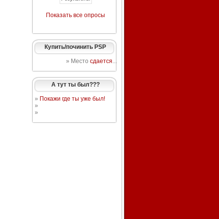
Показать все опросы
Купить/починить PSP
» Место
сдается
...
А тут ты был???
»
Покажи где ты уже был!
»
»