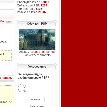
Обоев для PSP:
153010
Сейвов для PSP:
7258
Тем для PSP:
5106
Роликов о PSP:
26507
 Monsters
Обои для PSP
рова.
Альбом:
Властелин Колец
 Мы
Разместил:
enot095
Голосование
Вы когда-нибудь
разбирали свою PSP?
страция
.
Да
Нет
VEDATA/