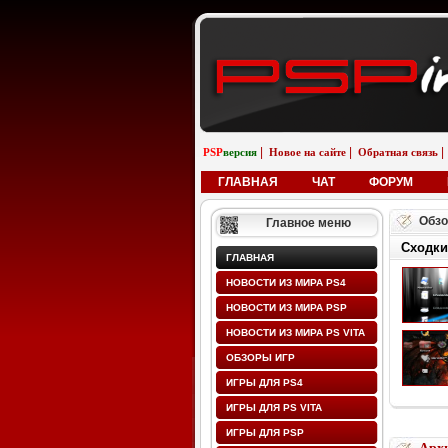
|
|
|
PSP
версия
Новое на сайте
Обратная связь
ГЛАВНАЯ
ЧАТ
ФОРУМ
Обзо
Главное меню
Сходки
ГЛАВНАЯ
НОВОСТИ ИЗ МИРА PS4
НОВОСТИ ИЗ МИРА PSP
НОВОСТИ ИЗ МИРА PS VITA
ОБЗОРЫ ИГР
ИГРЫ ДЛЯ PS4
ИГРЫ ДЛЯ PS VITA
ИГРЫ ДЛЯ PSP