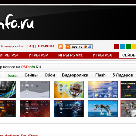
|
|
|
Команда сайта
FAQ
ПРАВИЛА
ИГРЫ PS4
ИГРЫ PSP
ИГРЫ PS Vita
ИГРЫ PSX
СЕЙВ
р нового на
PSP
info
.RU
Сейвы
Обои
Видеоролики
Flash
5 Лидеров
Темы