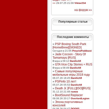
»»
29.07.25 21:09
Viktor234
на форум »»
Популярные статьи
Последние комменты
»
PSP Boxing South Park
[HomeBrew][SIGNED]
Сегодня в 21:05
PmarioPoddozoi
»
Jade Cocoon - Story Of
Tamamayu [RUS]
Вчера в 09:12
Danilich9
»
GTA Vice City Stories + RUS
Вчера в 08:49
Danilich9
»
Самые популярные
мобильные игры 2018 году
06.07.26 18:45
Danilich9
»
PSPinfo 10 лет!
05.07.26 05:53
Danilich9
»
Death Jr. [FULL][ISO][RUS]
31.12.10 21:48
голем
»
BootSound Replacer
09.06.26 20:17
OverlordLegion
»
Эпоха портативных
консолей
04.06.26 04:47
DOG83