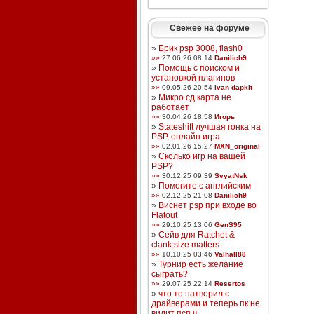
Свежее на форуме
»
Брик psp 3008, flash0
»»
27.06.26 08:14
Danilich9
»
Помощь с поиском и
установкой плагинов
»»
09.05.26 20:54
ivan dapkit
»
Микро сд карта не
работает
»»
30.04.26 18:58
Игорь
»
Stateshift лучшая гонка на
PSP, онлайн игра
»»
02.01.26 15:27
MXN_original
»
Сколько игр на вашей
PSP?
»»
30.12.25 09:39
SvyatNsk
»
Помогите с английским
»»
02.12.25 21:08
Danilich9
»
Виснет psp при входе во
Flatout
»»
29.10.25 13:06
GenS95
»
Сейв для Ratchet &
clank:size matters
»»
10.10.25 03:46
Valhall88
»
Турнир есть желание
сыграть?
»»
29.07.25 22:14
Resertos
»
что то натворил с
драйверами и теперь пк не
видит псп ч ...