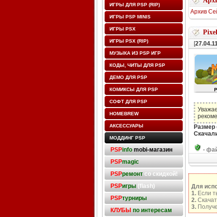
Архи
ИГРЫ ДЛЯ PSP (RIP)
Архив Се
ИГРЫ PSP MINIS
ИГРЫ PSX
Pixe
ИГРЫ PSX (RIP)
[
27.04.1
МУЗЫКА ИЗ PSP ИГР
КОДЫ, ЧИТЫ ДЛЯ PSP
ДЕМО ДЛЯ PSP
КОМИКСЫ ДЛЯ PSP
СОФТ ДЛЯ PSP
Уважае
HOMEBREW
рекоме
АКСЕССУАРЫ
Размер
Скачали
МОДДИНГ PSP
PSP
info
mobi-магазин
-
фай
PSP
magic
PSP
ремонт
со скидкой!
PSP
игры
(flash)
Для исп
1.
Если т
PSP
турниры
2.
Скачат
3.
Получе
КЛУБЫ
по интересам