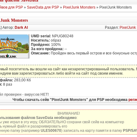
в файлов SaveData
йвов для PSP
»
SaveData для PSP
»
PixelJunk Monsters
» PixelJunk Monsters
lJunk Monsters
1
] Автор:
Dark Al
Раздел:
PixelJunk
UMD serial
: NPUG80248
Носитель:
образ
Пройдено:
100%
За кого пройдена:
--
Описание:
Пройден весь первый остров и все бонусные ост
мый посетитель вы вошли на сайт как незарегистрированный пользователь.
ндуем вам зарегистрироваться либо войти на сайт под своим именем.
 файла:
283,00 Кб
:
8 раз
л проверен - вирусов НЕТ!
Чтобы скачать сейв "PixelJunk Monsters" для PSP необходима
реги
ВНИМАНИЕ!
ользования файлов SaveData необходимо
:
ы уже играл в эту игру, ОБЯЗАТЕЛЬНО сохрани свой сейв на компьютер
ь нужный файл и разархивировать его
нную папку (например
ULES00670
) записать на карту памяти в папку
PSP/SA