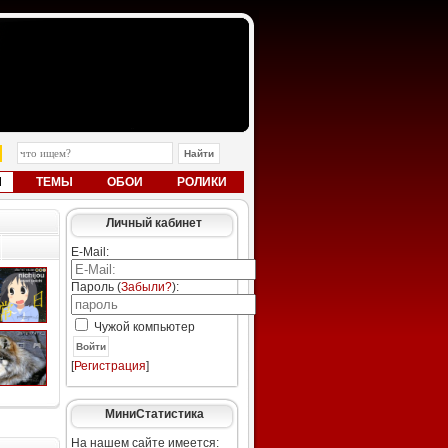
Ы
ТЕМЫ
ОБОИ
РОЛИКИ
Личный кабинет
E-Mail:
Пароль (
Забыли?
):
Чужой компьютер
Войти
[
Регистрация
]
МиниСтатистика
На нашем сайте имеется: