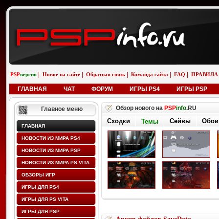
|
|
|
|
|
PSP
версия
Новое на сайте
Обратная связь
Команда сайта
FAQ
ПРАВИЛА
ГЛАВНАЯ
ЧАТ
ФОРУМ
ИГРЫ PS4
ИГРЫ PSP
Обзор нового на
PSP
info
.RU
Главное меню
Сходки
Сейвы
Обои
Темы
ГЛАВНАЯ
НОВОСТИ ИЗ МИРА PS4
НОВОСТИ ИЗ МИРА PSP
НОВОСТИ ИЗ МИРА PS VITA
ОБЗОРЫ ИГР
ИГРЫ ДЛЯ PS4
ИГРЫ ДЛЯ PS VITA
ИГРЫ ДЛЯ PSP