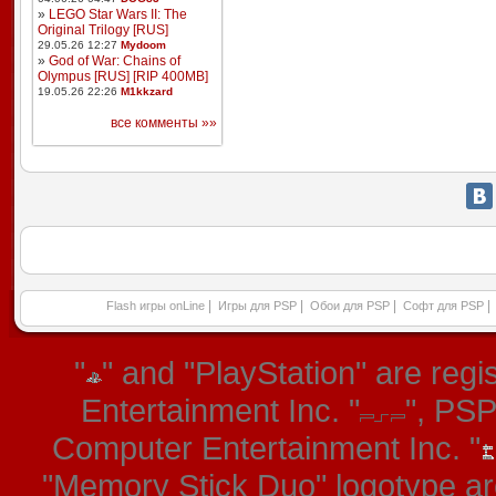
»
LEGO Star Wars II: The
Original Trilogy [RUS]
29.05.26 12:27
Mydoom
»
God of War: Chains of
Olympus [RUS] [RIP 400MB]
19.05.26 22:26
M1kkzard
все комменты »»
|
|
|
|
Flash игры onLine
Игры для PSP
Обои для PSP
Софт для PSP
"
" and "PlayStation" are re
Entertainment Inc. "
", PS
Computer Entertainment Inc. "
"Memory Stick Duo" logotype ar