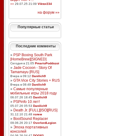
»»
29.07.25 21:09
Viktor234
на форум »»
Популярные статьи
Последние комменты
»
PSP Boxing South Park
[HomeBrew][SIGNED]
Сегодня в 21:05
PmarioPoddozoi
»
Jade Cocoon - Story Of
Tamamayu [RUS]
Вчера в 09:12
Danilich9
»
GTA Vice City Stories + RUS
Вчера в 08:49
Danilich9
»
Самые популярные
мобильные игры 2018 году
06.07.26 18:45
Danilich9
»
PSPinfo 10 лет!
05.07.26 05:53
Danilich9
»
Death Jr. [FULL][ISO][RUS]
31.12.10 21:48
голем
»
BootSound Replacer
09.06.26 20:17
OverlordLegion
»
Эпоха портативных
консолей
04.06.26 04:47
DOG83