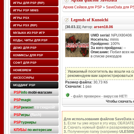
Архив файлов SaveData
ИГРЫ ДЛЯ PSP (RIP)
Архив Сейвов для PSP
»
SaveData для P
ИГРЫ PSP MINIS
ИГРЫ PSX
Legends of Kunoichi
ИГРЫ PSX (RIP)
[
30.03.11
] Автор:
arsen18.06
МУЗЫКА ИЗ PSP ИГР
UMD serial
: NPUX80406
Носитель:
minis
КОДЫ, ЧИТЫ ДЛЯ PSP
Пройдено:
100%
За кого пройдена:
--
ДЕМО ДЛЯ PSP
Описание:
Побил всех ни
КОМИКСЫ ДЛЯ PSP
в списке рекордов
СОФТ ДЛЯ PSP
HOMEBREW
Уважаемый посетитель вы вошли на с
рекомендуем вам зарегистрироваться 
АКСЕССУАРЫ
Размер файла:
30,73 Кб
МОДДИНГ PSP
Скачали:
1 раз
PSP
info
mobi-магазин
-
файл проверен - вирусов НЕТ!
PSP
magic
Чтобы скачать 
PSP
ремонт
со скидкой!
PSP
игры
(flash)
Для использования файлов SaveData 
PSP
турниры
1.
Если ты уже играл в эту игру, ОБЯЗАТ
2.
Скачать нужный файл и разархивирова
КЛУБЫ
по интересам
3.
Полученную папку (например
ULES00