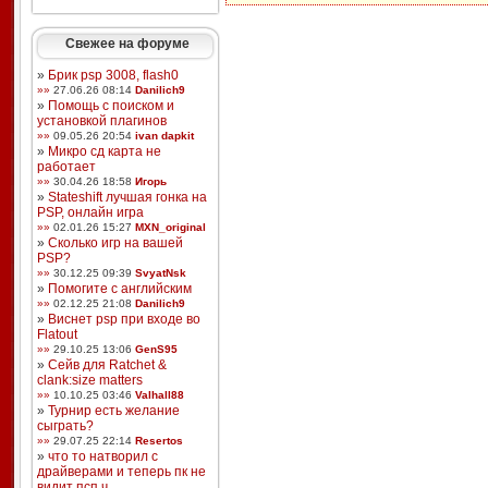
Свежее на форуме
»
Брик psp 3008, flash0
»»
27.06.26 08:14
Danilich9
»
Помощь с поиском и
установкой плагинов
»»
09.05.26 20:54
ivan dapkit
»
Микро сд карта не
работает
»»
30.04.26 18:58
Игорь
»
Stateshift лучшая гонка на
PSP, онлайн игра
»»
02.01.26 15:27
MXN_original
»
Сколько игр на вашей
PSP?
»»
30.12.25 09:39
SvyatNsk
»
Помогите с английским
»»
02.12.25 21:08
Danilich9
»
Виснет psp при входе во
Flatout
»»
29.10.25 13:06
GenS95
»
Сейв для Ratchet &
clank:size matters
»»
10.10.25 03:46
Valhall88
»
Турнир есть желание
сыграть?
»»
29.07.25 22:14
Resertos
»
что то натворил с
драйверами и теперь пк не
видит псп ч ...